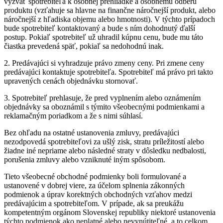
vyzvať spotrebiteľa k osobnej prehliadke a osobnému odberu
produktu (vzťahuje sa hlavne na finančne náročnejší produkt, alebo
náročnejší z hľadiska objemu alebo hmotnosti). V týchto prípadoch
bude spotrebiteľ kontaktovaný a bude s ním dohodnutý ďalší
postup. Pokiaľ spotrebiteľ už uhradil kúpnu cenu, bude mu táto
čiastka prevedená späť, pokiaľ sa nedohodnú inak.
2. Predávajúci si vyhradzuje právo zmeny ceny. Pri zmene ceny
predávajúci kontaktuje spotrebiteľa. Spotrebiteľ má právo pri takto
upravených cenách objednávku stornovať.
3. Spotrebiteľ prehlasuje, že pred vyplnením alebo oznámením
objednávky sa oboznámil s týmito všeobecnými podmienkami a
reklamačným poriadkom a že s nimi súhlasí.
Bez ohľadu na ostatné ustanovenia zmluvy, predávajúci
nezodpovedá spotrebiteľovi za ušlý zisk, stratu príležitostí alebo
žiadne iné nepriame alebo následné straty v dôsledku nedbalosti,
porušenia zmluvy alebo vzniknuté iným spôsobom.
Tieto všeobecné obchodné podmienky boli formulované a
ustanovené v dobrej viere, za účelom splnenia zákonných
podmienok a úprav korektných obchodných vzťahov medzi
predávajúcim a spotrebiteľom. V prípade, ak sa preukážu
kompetentným orgánom Slovenskej republiky niektoré ustanovenia
týchto podmienok ako neplatné alebo nevynútiteľné, a to celkom