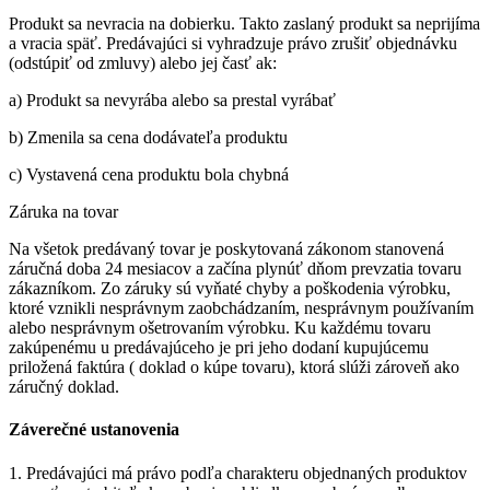
Produkt sa nevracia na dobierku. Takto zaslaný produkt sa neprijíma
a vracia späť. Predávajúci si vyhradzuje právo zrušiť objednávku
(odstúpiť od zmluvy) alebo jej časť ak:
a) Produkt sa nevyrába alebo sa prestal vyrábať
b) Zmenila sa cena dodávateľa produktu
c) Vystavená cena produktu bola chybná
Záruka na tovar
Na všetok predávaný tovar je poskytovaná zákonom stanovená
záručná doba 24 mesiacov a začína plynúť dňom prevzatia tovaru
zákazníkom. Zo záruky sú vyňaté chyby a poškodenia výrobku,
ktoré vznikli nesprávnym zaobchádzaním, nesprávnym používaním
alebo nesprávnym ošetrovaním výrobku. Ku každému tovaru
zakúpenému u predávajúceho je pri jeho dodaní kupujúcemu
priložená faktúra ( doklad o kúpe tovaru), ktorá slúži zároveň ako
záručný doklad.
Záverečné ustanovenia
1. Predávajúci má právo podľa charakteru objednaných produktov