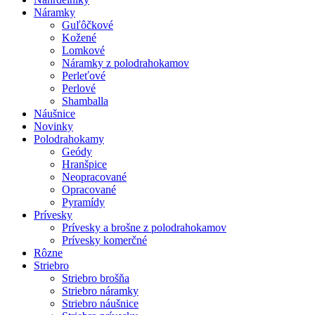
Náramky
Guľôčkové
Kožené
Lomkové
Náramky z polodrahokamov
Perleťové
Perlové
Shamballa
Náušnice
Novinky
Polodrahokamy
Geódy
Hranšpice
Neopracované
Opracované
Pyramídy
Prívesky
Prívesky a brošne z polodrahokamov
Prívesky komerčné
Rôzne
Striebro
Striebro brošňa
Striebro náramky
Striebro náušnice