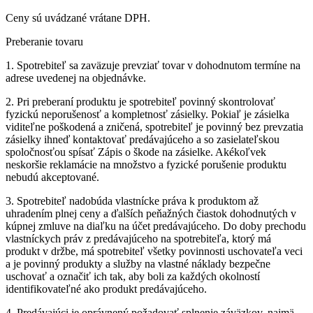
Ceny sú uvádzané vrátane DPH.
Preberanie tovaru
1. Spotrebiteľ sa zaväzuje prevziať tovar v dohodnutom termíne na
adrese uvedenej na objednávke.
2. Pri preberaní produktu je spotrebiteľ povinný skontrolovať
fyzickú neporušenosť a kompletnosť zásielky. Pokiaľ je zásielka
viditeľne poškodená a zničená, spotrebiteľ je povinný bez prevzatia
zásielky ihneď kontaktovať predávajúceho a so zasielateľskou
spoločnosťou spísať Zápis o škode na zásielke. Akékoľvek
neskoršie reklamácie na množstvo a fyzické porušenie produktu
nebudú akceptované.
3. Spotrebiteľ nadobúda vlastnícke práva k produktom až
uhradením plnej ceny a ďalších peňažných čiastok dohodnutých v
kúpnej zmluve na diaľku na účet predávajúceho. Do doby prechodu
vlastníckych práv z predávajúceho na spotrebiteľa, ktorý má
produkt v držbe, má spotrebiteľ všetky povinnosti uschovateľa veci
a je povinný produkty a služby na vlastné náklady bezpečne
uschovať a označiť ich tak, aby boli za každých okolností
identifikovateľné ako produkt predávajúceho.
4. Predávajúci je oprávnený požadovať splnenie záväzkov, najmä