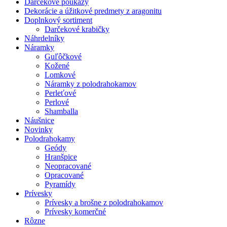
Darčekové poukazy
Dekorácie a úžitkové predmety z aragonitu
Doplnkový sortiment
Darčekové krabičky
Náhrdelníky
Náramky
Guľôčkové
Kožené
Lomkové
Náramky z polodrahokamov
Perleťové
Perlové
Shamballa
Náušnice
Novinky
Polodrahokamy
Geódy
Hranšpice
Neopracované
Opracované
Pyramídy
Prívesky
Prívesky a brošne z polodrahokamov
Prívesky komerčné
Rôzne