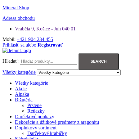
Mineral Shop
Adresa obchodu
Vrabčia 9, Košice - Juh 040 01
Mobil:
+421 904 234 455
Prihlásiť sa alebo
Registrovať
Hľadať:
SEARCH
Všetky kategórie
Všetky kategórie
Akcie
Alpaka
Bižutéria
Prstene
Retiazky
Darčekové poukazy
Dekorácie a úžitkové predmety z aragonitu
Doplnkový sortiment
Darčekové krabičky
Náhrdelníky