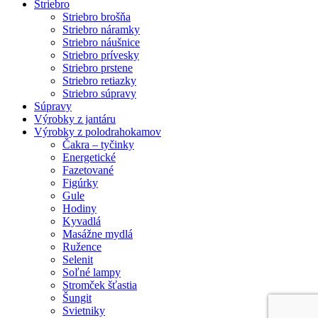
Striebro
Striebro brošňa
Striebro náramky
Striebro náušnice
Striebro prívesky
Striebro prstene
Striebro retiazky
Striebro súpravy
Súpravy
Výrobky z jantáru
Výrobky z polodrahokamov
Čakra – tyčinky
Energetické
Fazetované
Figúrky
Gule
Hodiny
Kyvadlá
Masážne mydlá
Ružence
Selenit
Soľné lampy
Stromček šťastia
Šungit
Svietniky