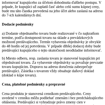
informovať kupujúceho za účelom dohodnutia ďalšieho postupu. V
prípade, že kupujúci už zaplatil časť alebo celú sumu kúpnej ceny,
bude mu táto čiastka prevedená na jeho účet alebo zaslaná na adresu
do 7-ich kalendárnych dní.
Dodacie podmienky
a) Dodanie objednaného tovaru bude realizované v čo najkratšom
termíne, podľa dostupnosti tovaru na sklade a prevádzkových
možností predávajúceho. Termín vybavenia objednávky je obvykle
do 48 hodín od jej potvrdenia. V prípade dlhšej dodacej doby bude
predávajúci kupujúceho o tejto skutočnosti neodkladne informovať.
b) Miesto odberu, resp. zaslania tovaru je stanovené kupujúcim pri
objednávaní tovaru. Za vybavenie objednávky sa považuje prevzatie
tovaru kupujúcim. Dopravu na adresu doručenia zabezpečuje
predávajúci. Zásielka s tovarom vždy obsahuje daňový doklad
(doklad o kúpe tovaru).
Cena, platobné podmienky a prepravné
Cena produktu je stanovená cenníkom predávajúceho. Ceny
uvedené v cenníku môžu podliehať zmenám i bez predchádzajúceho
ohlásenia. Predávajúci si vyhradzuje právo zmeny cien v