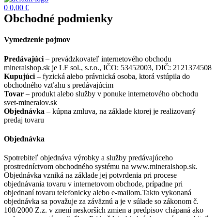
0
0,00
€
Obchodné podmienky
Vymedzenie pojmov
Predávajúci
– prevádzkovateľ internetového obchodu
mineralshop.sk je LF sol., s.r.o., IČO: 53452003, DIČ: 2121374508
Kupujúci
– fyzická alebo právnická osoba, ktorá vstúpila do
obchodného vzťahu s predávajúcim
Tovar
– produkt alebo služby v ponuke internetového obchodu
svet-mineralov.sk
Objednávka
– kúpna zmluva, na základe ktorej je realizovaný
predaj tovaru
Objednávka
Spotrebiteľ objednáva výrobky a služby predávajúceho
prostredníctvom obchodného systému na www.mineralshop.sk.
Objednávka vzniká na základe jej potvrdenia pri procese
objednávania tovaru v internetovom obchode, prípadne pri
objednaní tovaru telefonicky alebo e-mailom.Takto vykonaná
objednávka sa považuje za záväznú a je v súlade so zákonom č.
108/2000 Z.z. v znení neskorších zmien a predpisov chápaná ako