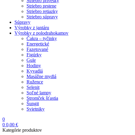
Striebro prívesky
Striebro prstene
Striebro retiazky
Striebro súpravy
Súpravy
Výrobky z jantáru
Výrobky z polodrahokamov
Čakra – tyčinky
Energetické
Fazetované
Figúrky
Gule
Hodiny
Kyvadlá
Masážne mydlá
Ružence
Selenit
Soľné lampy
Stromček šťastia
Šungit
Svietniky
0
0
0,00
€
Kategórie produktov