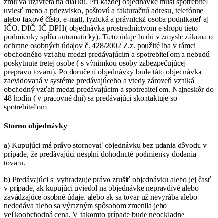
zmluva uzavretá na diaľku. Pri každej objednávke musí spotrebiteľ
uviesť meno a priezvisko, poštovú a fakturačnú adresu, telefónne
alebo faxové číslo, e-mail, fyzická a právnická osoba podnikateľ aj
IČO, DIČ, IČ DPH( objednávka prostredníctvom e-shopu tieto
podmienky spĺňa automaticky). Tieto údaje budú v zmysle zákona o
ochrane osobných údajov č. 428/2002 Z.z. použité iba v rámci
obchodného vzťahu medzi predávajúcim a spotrebiteľom a nebudú
poskytnuté tretej osobe ( s výnimkou osoby zabezpečujúcej
prepravu tovaru). Po doručení objednávky bude táto objednávka
zaevidovaná v systéme predávajúceho a vtedy zároveň vzniká
obchodný vzťah medzi predávajúcim a spotrebiteľom. Najneskôr do
48 hodín ( v pracovné dni) sa predávajúci skontaktuje so
spotrebiteľom.
Storno objednávky
a) Kupujúci má právo stornovať objednávku bez udania dôvodu v
prípade, že predávajúci nesplní dohodnuté podmienky dodania
tovaru.
b) Predávajúci si vyhradzuje právo zrušiť objednávku alebo jej časť
v prípade, ak kupujúci uviedol na objednávke nepravdivé alebo
zavádzajúce osobné údaje, alebo ak sa tovar už nevyrába alebo
nedodáva alebo sa výrazným spôsobom zmenila jeho
veľkoobchodná cena. V takomto prípade bude neodkladne