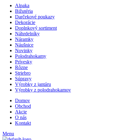
Alpaka
Bižutéria
Darčekové poukazy
Dekorácie
Doplnkový sortiment
Náhrdelníky
Náramky
Náušnice
Novinky
Polodrahokamy
Prívesky
Rôzne
Striebro
Súpravy
Výrobky z jantáru
Výrobky z polodrahokamov
Domov
Obchod
Akcie
O nás
Kontakt
Menu