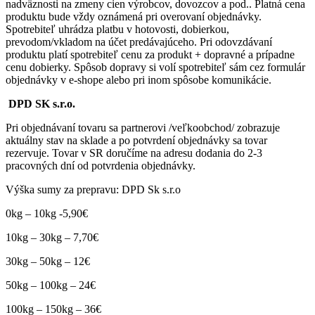
nadväznosti na zmeny cien výrobcov, dovozcov a pod.. Platná cena
produktu bude vždy oznámená pri overovaní objednávky.
Spotrebiteľ uhrádza platbu v hotovosti, dobierkou,
prevodom/vkladom na účet predávajúceho. Pri odovzdávaní
produktu platí spotrebiteľ cenu za produkt + dopravné a prípadne
cenu dobierky. Spôsob dopravy si volí spotrebiteľ sám cez formulár
objednávky v e-shope alebo pri inom spôsobe komunikácie.
DPD SK s.r.o.
Pri objednávaní tovaru sa partnerovi /veľkoobchod/ zobrazuje
aktuálny stav na sklade a po potvrdení objednávky sa tovar
rezervuje. Tovar v SR doručíme na adresu dodania do 2-3
pracovných dní od potvrdenia objednávky.
Výška sumy za prepravu: DPD Sk s.r.o
0kg – 10kg -5,90€
10kg – 30kg – 7,70€
30kg – 50kg – 12€
50kg – 100kg – 24€
100kg – 150kg – 36€