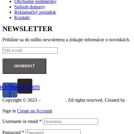
Obchodné podmienky
Spôsob dopravy
Reklamačný poriadok
Kontakt
NEWSLETTER
Prihláste sa do nášho newsletteru a získajte informácie o novinkách.
ODOBERAŤ
acebook-
Instagram
f
Copyright © 2023 –
Mineralshop
. All rights reserved. Created by
MGRAF
.
Sign in
Create an Account
Username or email
*
Password
*