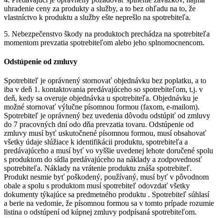
uhradenie ceny za produkty a služby, a to bez ohľadu na to, že
vlastníctvo k produktu a služby ešte neprešlo na spotrebiteľa.
5. Nebezpečenstvo škody na produktoch prechádza na spotrebiteľa
momentom prevzatia spotrebiteľom alebo jeho splnomocnencom.
Odstúpenie od zmluvy
Spotrebiteľ je oprávnený stornovať objednávku bez poplatku, a to
iba v deň 1. kontaktovania predávajúceho so spotrebiteľom, t.j. v
deň, kedy sa overuje objednávka u spotrebiteľa. Objednávku je
možné stornovať výlučne písomnou formou (faxom, e-mailom).
Spotrebiteľ je oprávnený bez uvedenia dôvodu odstúpiť od zmluvy
do 7 pracovných dní odo dňa prevzatia tovaru. Odstúpenie od
zmluvy musí byť uskutočnené písomnou formou, musí obsahovať
všetky údaje slúžiace k identifikácii produktu, spotrebiteľa a
predávajúceho a musí byť vo vyššie uvedenej lehote doručené spolu
s produktom do sídla predávajúceho na náklady a zodpovednosť
spotrebiteľa. Náklady na vrátenie produktu znáša spotrebiteľ.
Produkt nesmie byť poškodený, používaný, musí byť v pôvodnom
obale a spolu s produktom musí spotrebiteľ odovzdať všetky
dokumenty týkajúce sa predmetného produktu . Spotrebiteľ súhlasí
a berie na vedomie, že písomnou formou sa v tomto prípade rozumie
listina o odstúpení od kúpnej zmluvy podpísaná spotrebiteľom.