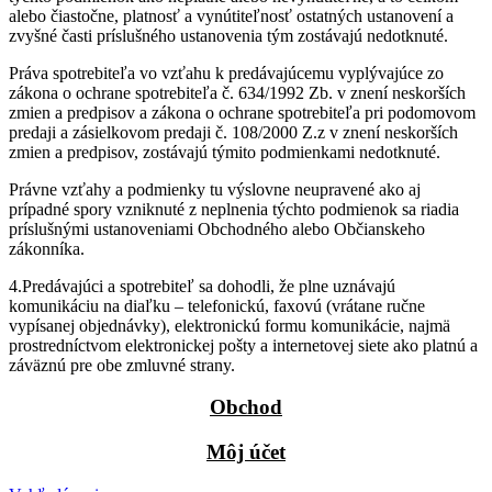
alebo čiastočne, platnosť a vynútiteľnosť ostatných ustanovení a
zvyšné časti príslušného ustanovenia tým zostávajú nedotknuté.
Práva spotrebiteľa vo vzťahu k predávajúcemu vyplývajúce zo
zákona o ochrane spotrebiteľa č. 634/1992 Zb. v znení neskorších
zmien a predpisov a zákona o ochrane spotrebiteľa pri podomovom
predaji a zásielkovom predaji č. 108/2000 Z.z v znení neskorších
zmien a predpisov, zostávajú týmito podmienkami nedotknuté.
Právne vzťahy a podmienky tu výslovne neupravené ako aj
prípadné spory vzniknuté z neplnenia týchto podmienok sa riadia
príslušnými ustanoveniami Obchodného alebo Občianskeho
zákonníka.
4.Predávajúci a spotrebiteľ sa dohodli, že plne uznávajú
komunikáciu na diaľku – telefonickú, faxovú (vrátane ručne
vypísanej objednávky), elektronickú formu komunikácie, najmä
prostredníctvom elektronickej pošty a internetovej siete ako platnú a
záväznú pre obe zmluvné strany.
Obchod
Môj účet