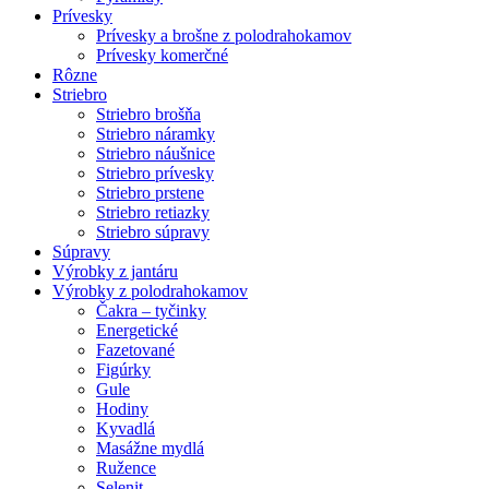
Prívesky
Prívesky a brošne z polodrahokamov
Prívesky komerčné
Rôzne
Striebro
Striebro brošňa
Striebro náramky
Striebro náušnice
Striebro prívesky
Striebro prstene
Striebro retiazky
Striebro súpravy
Súpravy
Výrobky z jantáru
Výrobky z polodrahokamov
Čakra – tyčinky
Energetické
Fazetované
Figúrky
Gule
Hodiny
Kyvadlá
Masážne mydlá
Ružence
Selenit