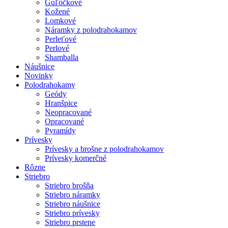
Guľôčkové
Kožené
Lomkové
Náramky z polodrahokamov
Perleťové
Perlové
Shamballa
Náušnice
Novinky
Polodrahokamy
Geódy
Hranšpice
Neopracované
Opracované
Pyramídy
Prívesky
Prívesky a brošne z polodrahokamov
Prívesky komerčné
Rôzne
Striebro
Striebro brošňa
Striebro náramky
Striebro náušnice
Striebro prívesky
Striebro prstene