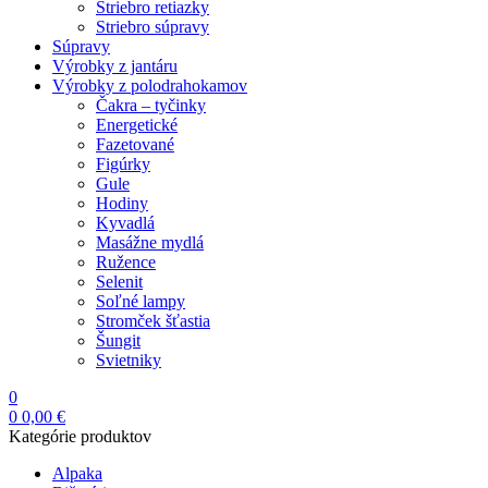
Striebro retiazky
Striebro súpravy
Súpravy
Výrobky z jantáru
Výrobky z polodrahokamov
Čakra – tyčinky
Energetické
Fazetované
Figúrky
Gule
Hodiny
Kyvadlá
Masážne mydlá
Ružence
Selenit
Soľné lampy
Stromček šťastia
Šungit
Svietniky
0
0
0,00
€
Kategórie produktov
Alpaka