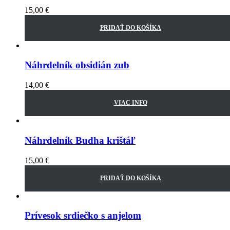
15,00
€
PRIDAŤ DO KOŠÍKA
Náhrdelník obsidián zub
14,00
€
VIAC INFO
Náhrdelník Budha krištáľ
15,00
€
PRIDAŤ DO KOŠÍKA
Prívesok srdiečko s anjelom