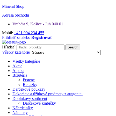
Mineral Shop
Adresa obchodu
Vrabčia 9, Košice - Juh 040 01
Mobil:
+421 904 234 455
Prihlásiť sa alebo
Registrovať
Hľadať:
Search
Všetky kategórie
Všetky kategórie
Akcie
Alpaka
Bižutéria
Prstene
Retiazky
Darčekové poukazy
Dekorácie a úžitkové predmety z aragonitu
Doplnkový sortiment
Darčekové krabičky
Náhrdelníky
Náramky