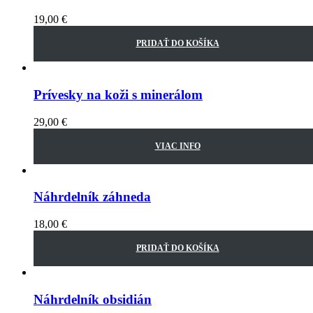
19,00
€
PRIDAŤ DO KOŠÍKA
Prívesky na koži s minerálom
29,00
€
VIAC INFO
Náhrdelník záhneda
18,00
€
PRIDAŤ DO KOŠÍKA
Náhrdelník obsidián