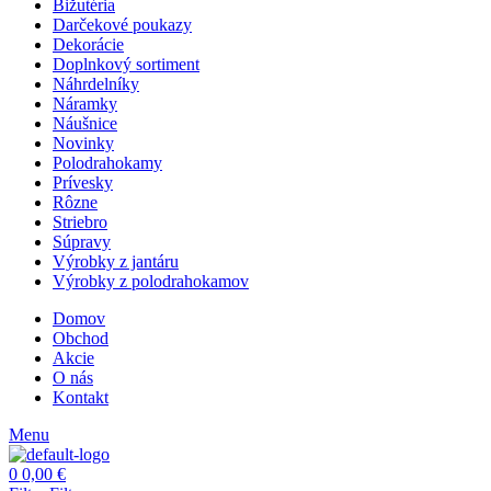
Bižutéria
Darčekové poukazy
Dekorácie
Doplnkový sortiment
Náhrdelníky
Náramky
Náušnice
Novinky
Polodrahokamy
Prívesky
Rôzne
Striebro
Súpravy
Výrobky z jantáru
Výrobky z polodrahokamov
Domov
Obchod
Akcie
O nás
Kontakt
Menu
0
0,00
€