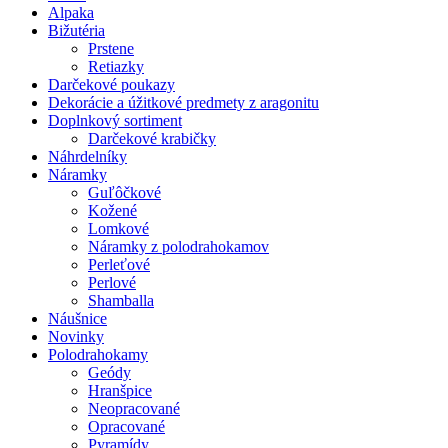
Alpaka
Bižutéria
Prstene
Retiazky
Darčekové poukazy
Dekorácie a úžitkové predmety z aragonitu
Doplnkový sortiment
Darčekové krabičky
Náhrdelníky
Náramky
Guľôčkové
Kožené
Lomkové
Náramky z polodrahokamov
Perleťové
Perlové
Shamballa
Náušnice
Novinky
Polodrahokamy
Geódy
Hranšpice
Neopracované
Opracované
Pyramídy