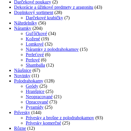
Darčekové poukazy
(2)
Dekorácie a úžitkové predmety z aragonitu
(43)
Doplnkový sortiment
(28)
Darčekové krabičky
(7)
Náhrdelníky
(56)
Náramky
(204)
Guľôčkové
(34)
Kožené
(19)
Lomkové
(32)
Náramky z polodrahokamov
(15)
Perleťové
(6)
Perlové
(6)
Shamballa
(12)
Náušnice
(67)
Novinky
(11)
Polodrahokamy
(128)
Geódy
(25)
Hranšpice
(25)
Neopracované
(21)
Opracované
(73)
Pyramídy
(25)
Prívesky
(144)
Prívesky a brošne z polodrahokamov
(93)
Prívesky komerčné
(25)
Rôzne
(12)