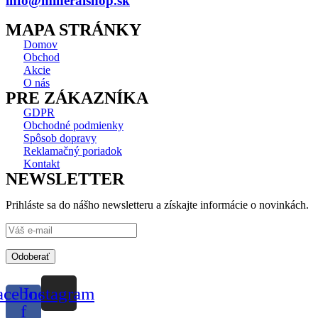
info@mineralshop.sk
MAPA STRÁNKY
Domov
Obchod
Akcie
O nás
PRE ZÁKAZNÍKA
GDPR
Obchodné podmienky
Spôsob dopravy
Reklamačný poriadok
Kontakt
NEWSLETTER
Prihláste sa do nášho newsletteru a získajte informácie o novinkách.
Odoberať
acebook-
Instagram
f