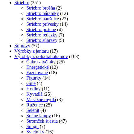
Striebro
(251)
Striebro brošňa
(2)
Striebro náramky
(12)
Striebro náušnice
(22)
Striebro prívesky
(14)
Striebro prstene
(4)
Striebro retiazky
(7)
Striebro súpravy
(5)
Súpravy
(57)
Výrobky z jantáru
(17)
Výrobky z polodrahokamov
(168)
Čakra - tyčinky
(25)
Energetické
(12)
Fazetované
(18)
Figúrky
(14)
Gule
(4)
Hodiny
(11)
Kyvadlá
(25)
Masážne mydlá
(3)
Ružence
(25)
Selenit
(4)
Soľné lampy
(16)
Stromček šťastia
(47)
Šungit
(7)
Svietniky
(16)