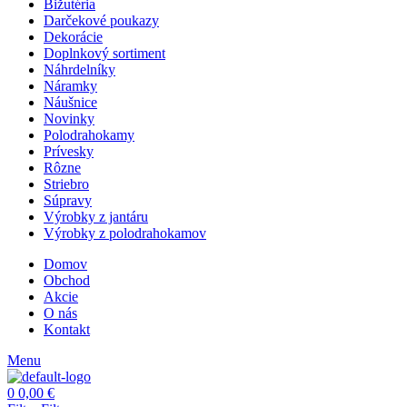
Bižutéria
Darčekové poukazy
Dekorácie
Doplnkový sortiment
Náhrdelníky
Náramky
Náušnice
Novinky
Polodrahokamy
Prívesky
Rôzne
Striebro
Súpravy
Výrobky z jantáru
Výrobky z polodrahokamov
Domov
Obchod
Akcie
O nás
Kontakt
Menu
0
0,00
€