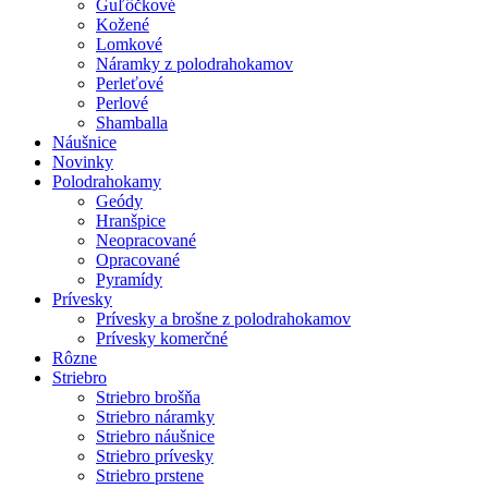
Guľôčkové
Kožené
Lomkové
Náramky z polodrahokamov
Perleťové
Perlové
Shamballa
Náušnice
Novinky
Polodrahokamy
Geódy
Hranšpice
Neopracované
Opracované
Pyramídy
Prívesky
Prívesky a brošne z polodrahokamov
Prívesky komerčné
Rôzne
Striebro
Striebro brošňa
Striebro náramky
Striebro náušnice
Striebro prívesky
Striebro prstene