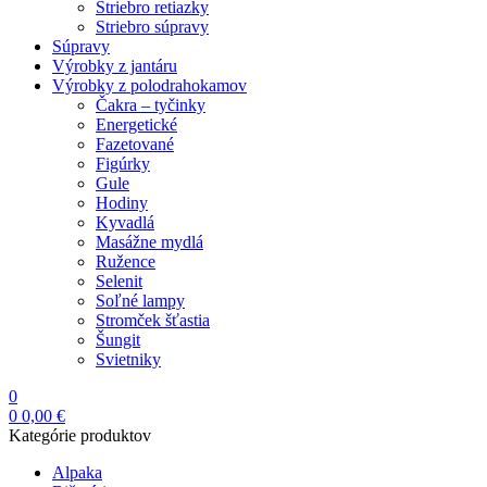
Striebro retiazky
Striebro súpravy
Súpravy
Výrobky z jantáru
Výrobky z polodrahokamov
Čakra – tyčinky
Energetické
Fazetované
Figúrky
Gule
Hodiny
Kyvadlá
Masážne mydlá
Ružence
Selenit
Soľné lampy
Stromček šťastia
Šungit
Svietniky
0
0
0,00
€
Kategórie produktov
Alpaka