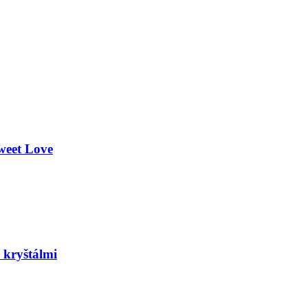
weet Love
 kryštálmi