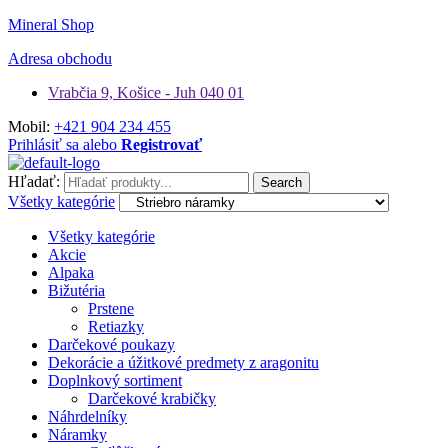
Mineral Shop
Adresa obchodu
Vrabčia 9, Košice - Juh 040 01
Mobil:
+421 904 234 455
Prihlásiť sa alebo
Registrovať
Hľadať:
Search
Všetky kategórie
Všetky kategórie
Akcie
Alpaka
Bižutéria
Prstene
Retiazky
Darčekové poukazy
Dekorácie a úžitkové predmety z aragonitu
Doplnkový sortiment
Darčekové krabičky
Náhrdelníky
Náramky