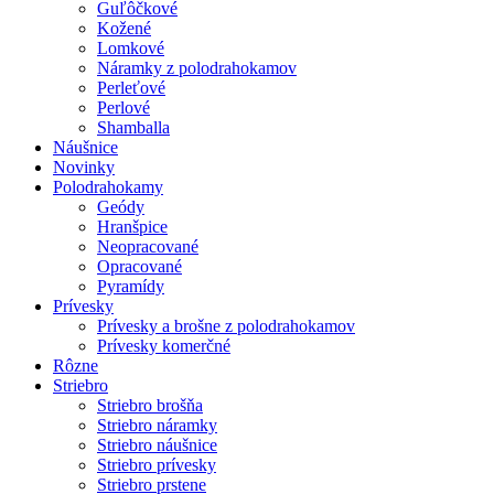
Guľôčkové
Kožené
Lomkové
Náramky z polodrahokamov
Perleťové
Perlové
Shamballa
Náušnice
Novinky
Polodrahokamy
Geódy
Hranšpice
Neopracované
Opracované
Pyramídy
Prívesky
Prívesky a brošne z polodrahokamov
Prívesky komerčné
Rôzne
Striebro
Striebro brošňa
Striebro náramky
Striebro náušnice
Striebro prívesky
Striebro prstene