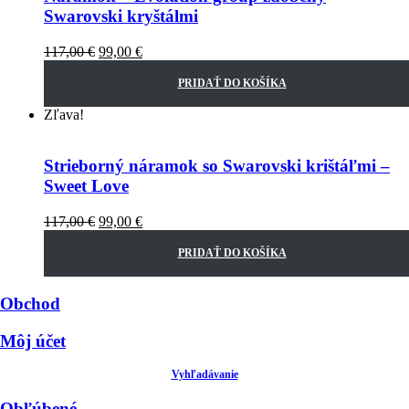
Swarovski kryštálmi
117,00
€
99,00
€
PRIDAŤ DO KOŠÍKA
Zľava!
Strieborný náramok so Swarovski krištáľmi –
Sweet Love
117,00
€
99,00
€
PRIDAŤ DO KOŠÍKA
Obchod
Môj účet
Vyhľadávanie
Obľúbené