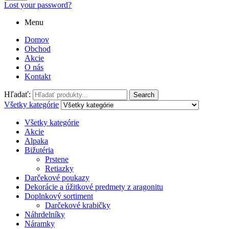
Lost your password?
Menu
Domov
Obchod
Akcie
O nás
Kontakt
Hľadať:
Search
Všetky kategórie
Všetky kategórie
Akcie
Alpaka
Bižutéria
Prstene
Retiazky
Darčekové poukazy
Dekorácie a úžitkové predmety z aragonitu
Doplnkový sortiment
Darčekové krabičky
Náhrdelníky
Náramky