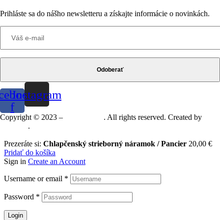
Prihláste sa do nášho newsletteru a získajte informácie o novinkách.
Odoberať
cebook-
Instagram
f
Copyright © 2023 –
Mineralshop
. All rights reserved. Created by
MGRAF
.
Prezeráte si:
Chlapčenský strieborný náramok / Pancier
20,00
€
Pridať do košíka
Sign in
Create an Account
Username or email
*
Password
*
Login