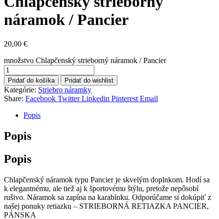
Chlapčenský strieborný
náramok / Pancier
20,00
€
množstvo Chlapčenský strieborný náramok / Pancier
Pridať do košíka
Pridať do wishlist
Kategórie:
Striebro náramky
Share:
Facebook
Twitter
Linkedin
Pinterest
Email
Popis
Popis
Popis
Chlapčenský náramok typu Pancier je skvelým doplnkom. Hodí sa
k elegantnému, ale tiež aj k športovému štýlu, pretože nepôsobí
rušivo. Náramok sa zapína na karabínku. Odporúčame si dokúpiť z
našej ponuky retiazku – STRIEBORNÁ RETIAZKA PANCIER,
PÁNSKA