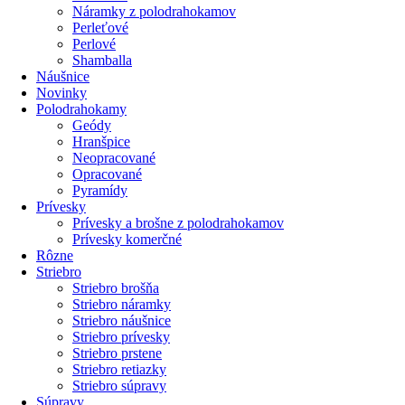
Náramky z polodrahokamov
Perleťové
Perlové
Shamballa
Náušnice
Novinky
Polodrahokamy
Geódy
Hranšpice
Neopracované
Opracované
Pyramídy
Prívesky
Prívesky a brošne z polodrahokamov
Prívesky komerčné
Rôzne
Striebro
Striebro brošňa
Striebro náramky
Striebro náušnice
Striebro prívesky
Striebro prstene
Striebro retiazky
Striebro súpravy
Súpravy