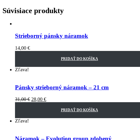
Súvisiace produkty
Strieborný pánsky náramok
14,00
€
PRIDAŤ DO KOŠÍKA
Zľava!
Pánsky strieborný náramok – 21 cm
31,00
€
28,00
€
PRIDAŤ DO KOŠÍKA
Zľava!
Náramok – Evolution group zdobený