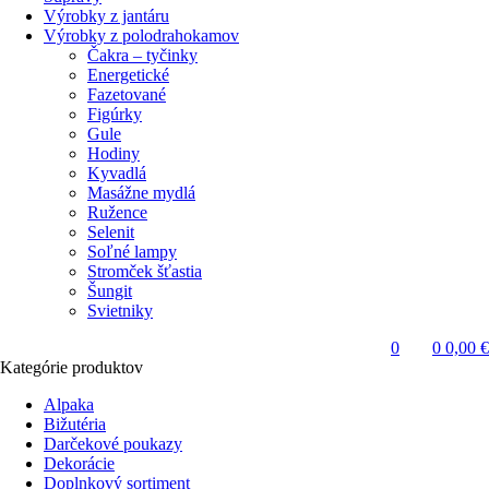
Výrobky z jantáru
Výrobky z polodrahokamov
Čakra – tyčinky
Energetické
Fazetované
Figúrky
Gule
Hodiny
Kyvadlá
Masážne mydlá
Ružence
Selenit
Soľné lampy
Stromček šťastia
Šungit
Svietniky
0
0
0,00
€
Kategórie produktov
Alpaka
Bižutéria
Darčekové poukazy
Dekorácie
Doplnkový sortiment