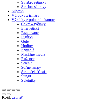
Striebro retiazky
Striebro súpravy
Súpravy
Výrobky z jantáru
Výrobky z polodrahokamov
Čakra – tyčinky
Energetické
Fazetované
Figúrky
Gule
Hodiny
Kyvadlá
Masážne mydlá
Ružence
Selenit
Soľné lampy
Stromček šťastia
Šungit
Svietniky
Košík
zavrieť