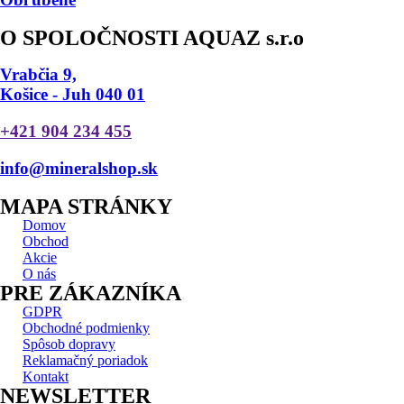
O SPOLOČNOSTI AQUAZ s.r.o
Vrabčia 9,
Košice - Juh 040 01
+421 904 234 455
info@mineralshop.sk
MAPA STRÁNKY
Domov
Obchod
Akcie
O nás
PRE ZÁKAZNÍKA
GDPR
Obchodné podmienky
Spôsob dopravy
Reklamačný poriadok
Kontakt
NEWSLETTER