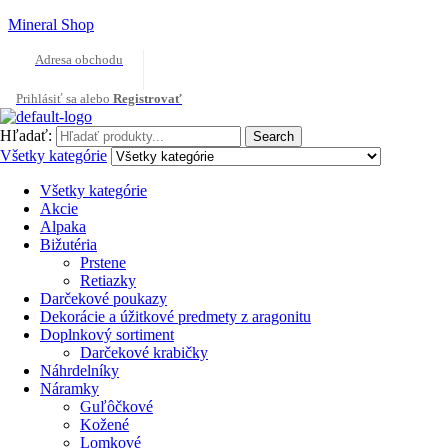
Mineral Shop
Adresa obchodu
Prihlásiť sa alebo
Registrovať
Hľadať:
Search
Všetky kategórie
Všetky kategórie
Akcie
Alpaka
Bižutéria
Prstene
Retiazky
Darčekové poukazy
Dekorácie a úžitkové predmety z aragonitu
Doplnkový sortiment
Darčekové krabičky
Náhrdelníky
Náramky
Guľôčkové
Kožené
Lomkové