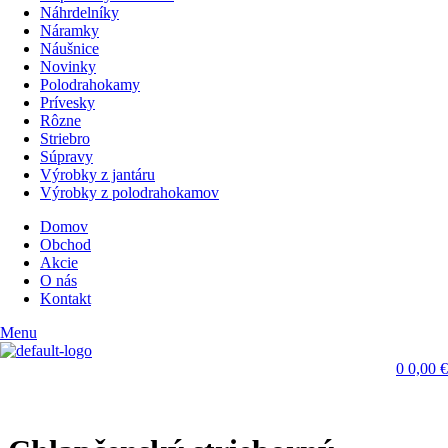
Náhrdelníky
Náramky
Náušnice
Novinky
Polodrahokamy
Prívesky
Rôzne
Striebro
Súpravy
Výrobky z jantáru
Výrobky z polodrahokamov
Domov
Obchod
Akcie
O nás
Kontakt
Menu
0
0,00
€