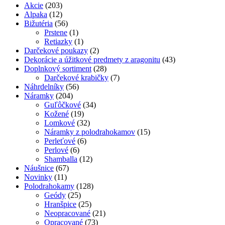
Akcie
(203)
Alpaka
(12)
Bižutéria
(56)
Prstene
(1)
Retiazky
(1)
Darčekové poukazy
(2)
Dekorácie a úžitkové predmety z aragonitu
(43)
Doplnkový sortiment
(28)
Darčekové krabičky
(7)
Náhrdelníky
(56)
Náramky
(204)
Guľôčkové
(34)
Kožené
(19)
Lomkové
(32)
Náramky z polodrahokamov
(15)
Perleťové
(6)
Perlové
(6)
Shamballa
(12)
Náušnice
(67)
Novinky
(11)
Polodrahokamy
(128)
Geódy
(25)
Hranšpice
(25)
Neopracované
(21)
Opracované
(73)