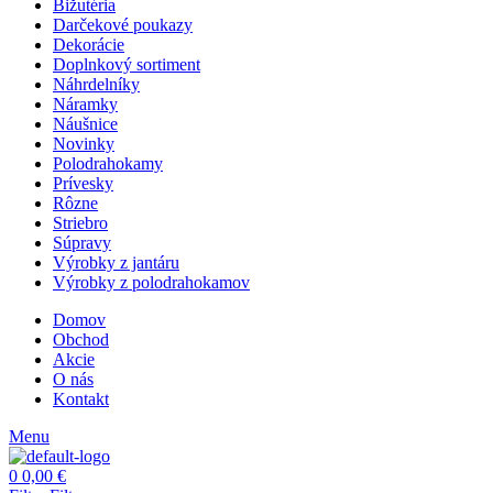
Bižutéria
Darčekové poukazy
Dekorácie
Doplnkový sortiment
Náhrdelníky
Náramky
Náušnice
Novinky
Polodrahokamy
Prívesky
Rôzne
Striebro
Súpravy
Výrobky z jantáru
Výrobky z polodrahokamov
Domov
Obchod
Akcie
O nás
Kontakt
Menu
0
0,00
€