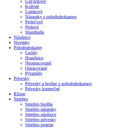
Guľôčkové
Kožené
Lomkové
Náramky z polodrahokamov
Perleťové
Perlové
Shamballa
Náušnice
Novinky
Polodrahokamy
Geódy
Hranšpice
Neopracované
Opracované
Pyramídy
Prívesky
Prívesky a brošne z polodrahokamov
Prívesky komerčné
Rôzne
Striebro
Striebro brošňa
Striebro náramky
Striebro náušnice
Striebro prívesky
Striebro prstene