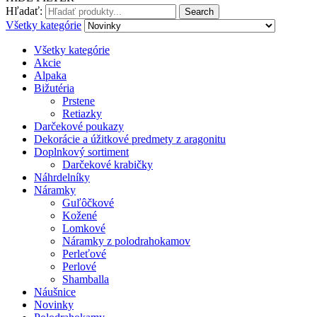
Hľadať:
Search
Všetky kategórie
Všetky kategórie
Akcie
Alpaka
Bižutéria
Prstene
Retiazky
Darčekové poukazy
Dekorácie a úžitkové predmety z aragonitu
Doplnkový sortiment
Darčekové krabičky
Náhrdelníky
Náramky
Guľôčkové
Kožené
Lomkové
Náramky z polodrahokamov
Perleťové
Perlové
Shamballa
Náušnice
Novinky