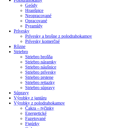
Polodrahokamy
Geódy
Hranšpice
Neopracované
Opracované
Pyramídy
Prívesky
Prívesky a brošne z polodrahokamov
Prívesky komerčné
Rôzne
Striebro
Striebro brošňa
Striebro náramky
Striebro náušnice
Striebro prívesky
Striebro prstene
Striebro retiazky
Striebro súpravy
Súpravy
Výrobky z jantáru
Výrobky z polodrahokamov
Čakra – tyčinky
Energetické
Fazetované
Figúrky