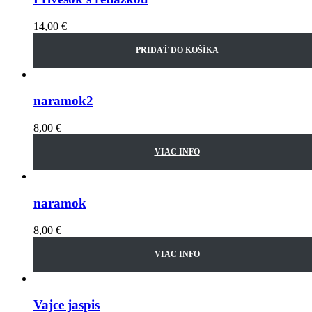
14,00
€
PRIDAŤ DO KOŠÍKA
naramok2
8,00
€
VIAC INFO
naramok
8,00
€
VIAC INFO
Vajce jaspis