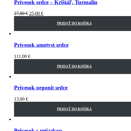
Prívesok srdce – Krištáľ, Turmalín
27,00
€
25,00
€
PRIDAŤ DO KOŠÍKA
Prívesok ametyst srdce
111,00
€
PRIDAŤ DO KOŠÍKA
Prívesok orgonit srdce
13,00
€
PRIDAŤ DO KOŠÍKA
Privesok s retiazkou