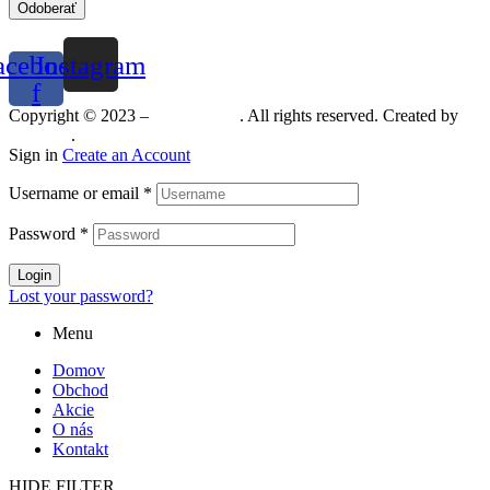
Odoberať
acebook-
Instagram
f
Copyright © 2023 –
Mineralshop
. All rights reserved. Created by
MGRAF
.
Sign in
Create an Account
Username or email
*
Password
*
Login
Lost your password?
Menu
Domov
Obchod
Akcie
O nás
Kontakt
HIDE FILTER