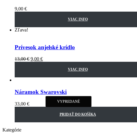
9,00
€
VIAC INFO
Zľava!
Prívesok anjelské krídlo
13,00
€
9,00
€
VIAC INFO
Náramok Swarovski
VYPREDANÉ
VYPREDANÉ
VYPREDANÉ
VYPREDANÉ
33,00
€
PRIDAŤ DO KOŠÍKA
Kategórie