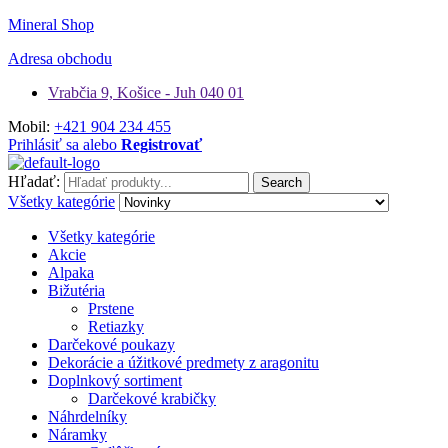
Mineral Shop
Adresa obchodu
Vrabčia 9, Košice - Juh 040 01
Mobil:
+421 904 234 455
Prihlásiť sa alebo
Registrovať
Hľadať:
Search
Všetky kategórie
Všetky kategórie
Akcie
Alpaka
Bižutéria
Prstene
Retiazky
Darčekové poukazy
Dekorácie a úžitkové predmety z aragonitu
Doplnkový sortiment
Darčekové krabičky
Náhrdelníky
Náramky