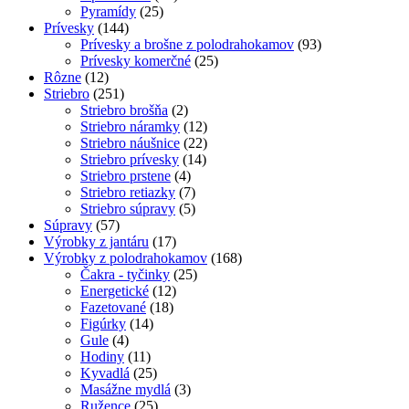
Pyramídy
(25)
Prívesky
(144)
Prívesky a brošne z polodrahokamov
(93)
Prívesky komerčné
(25)
Rôzne
(12)
Striebro
(251)
Striebro brošňa
(2)
Striebro náramky
(12)
Striebro náušnice
(22)
Striebro prívesky
(14)
Striebro prstene
(4)
Striebro retiazky
(7)
Striebro súpravy
(5)
Súpravy
(57)
Výrobky z jantáru
(17)
Výrobky z polodrahokamov
(168)
Čakra - tyčinky
(25)
Energetické
(12)
Fazetované
(18)
Figúrky
(14)
Gule
(4)
Hodiny
(11)
Kyvadlá
(25)
Masážne mydlá
(3)
Ružence
(25)