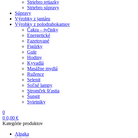
Striebro retiazky
Striebro súpravy
Súpravy
Výrobky z jantáru
Výrobky z polodrahokamov
Čakra – tyčinky
Energetické
Fazetované
Figúrky
Gule
Hodiny
Kyvadlá
Masážne mydlá
Ružence
Selenit
Soľné lampy
Stromček šťastia
Šungit
Svietniky
0
0
0,00
€
Kategórie produktov
Alpaka