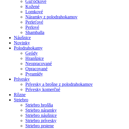
Guľôčkové
Kožené
Lomkové
Náramky z polodrahokamov
Perleťové
Perlové
Shamballa
Náušnice
Novinky
Polodrahokamy
Geódy
Hranšpice
Neopracované
Opracované
Pyramídy
Prívesky
Prívesky a brošne z polodrahokamov
Prívesky komerčné
Rôzne
Striebro
Striebro brošňa
Striebro náramky
Striebro náušnice
Striebro prívesky
Striebro prstene