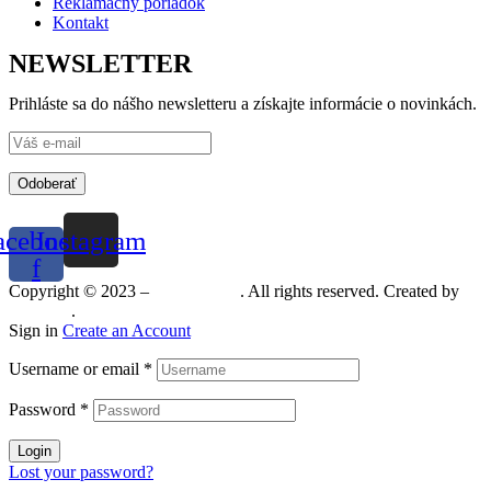
Reklamačný poriadok
Kontakt
NEWSLETTER
Prihláste sa do nášho newsletteru a získajte informácie o novinkách.
Odoberať
acebook-
Instagram
f
Copyright © 2023 –
Mineralshop
. All rights reserved. Created by
MGRAF
.
Sign in
Create an Account
Username or email
*
Password
*
Login
Lost your password?