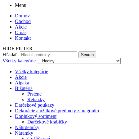
Menu
Domov
Obchod
Akcie
O nás
Kontakt
HIDE FILTER
Hľadať:
Search
Všetky kategórie
Všetky kategórie
Akcie
Alpaka
Bižutéria
Prstene
Retiazky
Darčekové poukazy
Dekorácie a úžitkové predmety z aragonitu
Doplnkový sortiment
Darčekové krabičky
Náhrdelníky
Náramky
Guľôčkové