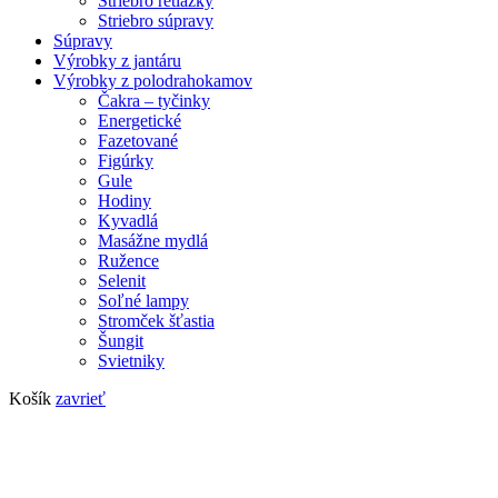
Striebro retiazky
Striebro súpravy
Súpravy
Výrobky z jantáru
Výrobky z polodrahokamov
Čakra – tyčinky
Energetické
Fazetované
Figúrky
Gule
Hodiny
Kyvadlá
Masážne mydlá
Ružence
Selenit
Soľné lampy
Stromček šťastia
Šungit
Svietniky
Košík
zavrieť