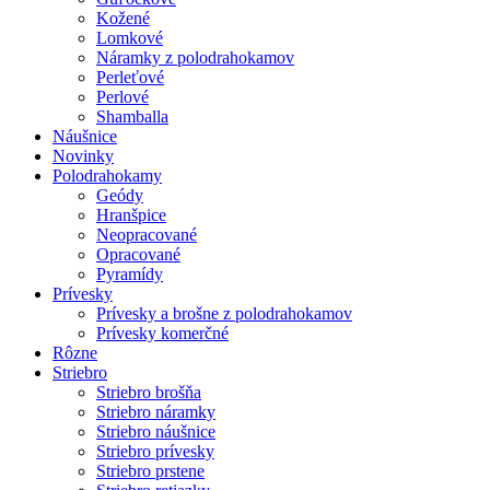
Kožené
Lomkové
Náramky z polodrahokamov
Perleťové
Perlové
Shamballa
Náušnice
Novinky
Polodrahokamy
Geódy
Hranšpice
Neopracované
Opracované
Pyramídy
Prívesky
Prívesky a brošne z polodrahokamov
Prívesky komerčné
Rôzne
Striebro
Striebro brošňa
Striebro náramky
Striebro náušnice
Striebro prívesky
Striebro prstene