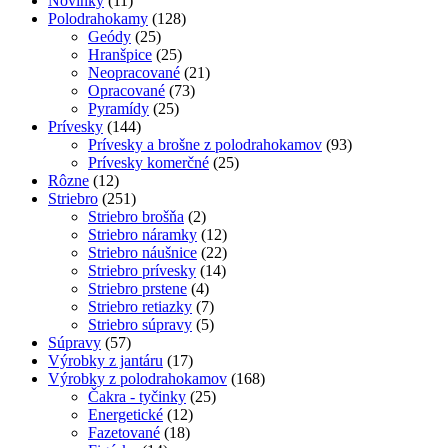
Novinky
(11)
Polodrahokamy
(128)
Geódy
(25)
Hranšpice
(25)
Neopracované
(21)
Opracované
(73)
Pyramídy
(25)
Prívesky
(144)
Prívesky a brošne z polodrahokamov
(93)
Prívesky komerčné
(25)
Rôzne
(12)
Striebro
(251)
Striebro brošňa
(2)
Striebro náramky
(12)
Striebro náušnice
(22)
Striebro prívesky
(14)
Striebro prstene
(4)
Striebro retiazky
(7)
Striebro súpravy
(5)
Súpravy
(57)
Výrobky z jantáru
(17)
Výrobky z polodrahokamov
(168)
Čakra - tyčinky
(25)
Energetické
(12)
Fazetované
(18)