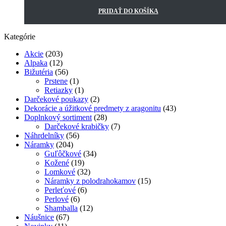
PRIDAŤ DO KOŠÍKA
Kategórie
Akcie
(203)
Alpaka
(12)
Bižutéria
(56)
Prstene
(1)
Retiazky
(1)
Darčekové poukazy
(2)
Dekorácie a úžitkové predmety z aragonitu
(43)
Doplnkový sortiment
(28)
Darčekové krabičky
(7)
Náhrdelníky
(56)
Náramky
(204)
Guľôčkové
(34)
Kožené
(19)
Lomkové
(32)
Náramky z polodrahokamov
(15)
Perleťové
(6)
Perlové
(6)
Shamballa
(12)
Náušnice
(67)