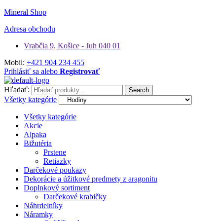
Mineral Shop
Adresa obchodu
Vrabčia 9, Košice - Juh 040 01
Mobil:
+421 904 234 455
Prihlásiť sa alebo
Registrovať
Hľadať:
Search
Všetky kategórie
Všetky kategórie
Akcie
Alpaka
Bižutéria
Prstene
Retiazky
Darčekové poukazy
Dekorácie a úžitkové predmety z aragonitu
Doplnkový sortiment
Darčekové krabičky
Náhrdelníky
Náramky