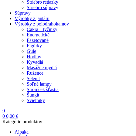
Striebro retiazky
Striebro súpravy
Súpravy
Výrobky z jantáru
Výrobky z polodrahokamov
Čakra – tyčinky
Energetické
Fazetované
Figúrky
Gule
Hodiny
Kyvadlá
Masážne mydlá
Ružence
Selenit
Soľné lampy
Stromček šťastia
Šungit
Svietniky
0
0
0,00
€
Kategórie produktov
Alpaka