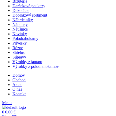
Bižutéria
Darčekové poukazy
Dekorácie
Doplnkový sortiment
Náhrdelníky
Náramky
Náušnice
Novinky
Polodrahokamy
Prívesky
Rôzne
Striebro
Súpravy
Výrobky z jantáru
Výrobky z polodrahokamov
Domov
Obchod
Akcie
O nás
Kontakt
Menu
0
0,00
€