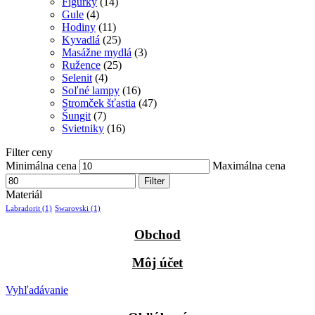
Figúrky
(14)
Gule
(4)
Hodiny
(11)
Kyvadlá
(25)
Masážne mydlá
(3)
Ružence
(25)
Selenit
(4)
Soľné lampy
(16)
Stromček šťastia
(47)
Šungit
(7)
Svietniky
(16)
Filter ceny
Minimálna cena
Maximálna cena
Filter
Materiál
Labradorit
(1)
Swarovski
(1)
Obchod
Môj účet
Vyhľadávanie