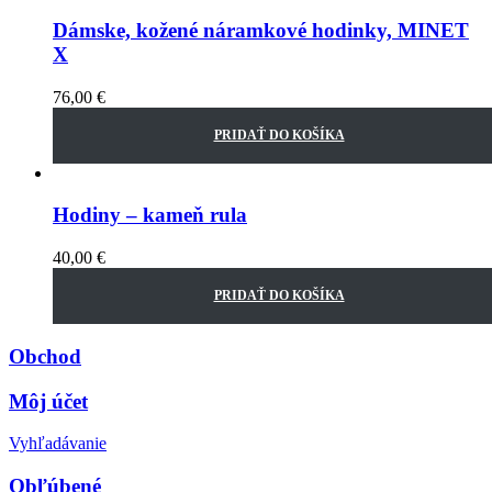
Dámske, kožené náramkové hodinky, MINET
X
76,00
€
PRIDAŤ DO KOŠÍKA
Hodiny – kameň rula
40,00
€
PRIDAŤ DO KOŠÍKA
Obchod
Môj účet
Vyhľadávanie
Obľúbené