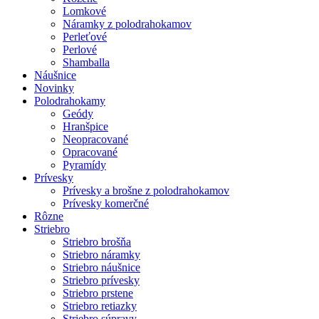
Lomkové
Náramky z polodrahokamov
Perleťové
Perlové
Shamballa
Náušnice
Novinky
Polodrahokamy
Geódy
Hranšpice
Neopracované
Opracované
Pyramídy
Prívesky
Prívesky a brošne z polodrahokamov
Prívesky komerčné
Rôzne
Striebro
Striebro brošňa
Striebro náramky
Striebro náušnice
Striebro prívesky
Striebro prstene
Striebro retiazky
Striebro súpravy