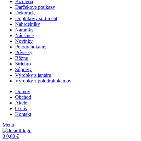
Bižutéria
Darčekové poukazy
Dekorácie
Doplnkový sortiment
Náhrdelníky
Náramky
Náušnice
Novinky
Polodrahokamy
Prívesky
Rôzne
Striebro
Súpravy
Výrobky z jantáru
Výrobky z polodrahokamov
Domov
Obchod
Akcie
O nás
Kontakt
Menu
0
0,00
€