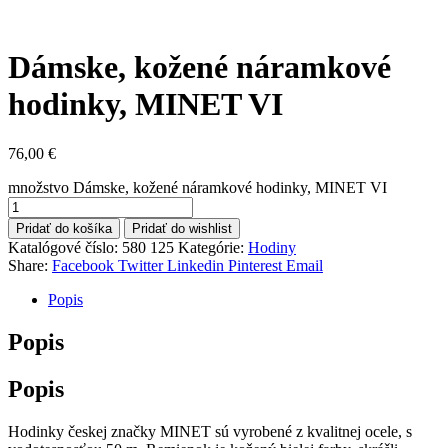
Dámske, kožené náramkové
hodinky, MINET VI
76,00
€
množstvo Dámske, kožené náramkové hodinky, MINET VI
Pridať do košíka
Pridať do wishlist
Katalógové číslo:
580 125
Kategórie:
Hodiny
Share:
Facebook
Twitter
Linkedin
Pinterest
Email
Popis
Popis
Popis
Hodinky českej značky MINET sú vyrobené z kvalitnej ocele, s