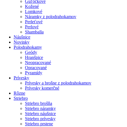
Guľôčkové
Kožené
Lomkové
Náramky z polodrahokamov
Perleťové
Perlové
Shamballa
Náušnice
Novinky
Polodrahokamy
Geódy
Hranšpice
Neopracované
Opracované
Pyramídy
Prívesky
Prívesky a brošne z polodrahokamov
Prívesky komerčné
Rôzne
Striebro
Striebro brošňa
Striebro náramky
Striebro náušnice
Striebro prívesky
Striebro prstene