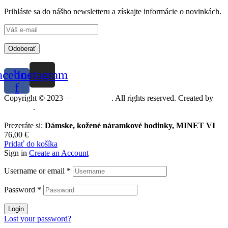
Prihláste sa do nášho newsletteru a získajte informácie o novinkách.
Odoberať
acebook-
Instagram
f
Copyright © 2023 –
Mineralshop
. All rights reserved. Created by
MGRAF
.
Prezeráte si:
Dámske, kožené náramkové hodinky, MINET VI
76,00
€
Pridať do košíka
Sign in
Create an Account
Username or email
*
Password
*
Login
Lost your password?