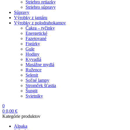
Striebro retiazky
Striebro súpravy
Súpravy
Výrobky z jantáru
Výrobky z polodrahokamov
Čakra – tyčinky
Energetické
Fazetované
Figúrky
Gule
Hodiny
Kyvadlá
Masážne mydlá
Ružence
Selenit
Soľné lampy
Stromček šťastia
Šungit
Svietniky
0
0
0,00
€
Kategórie produktov
Alpaka