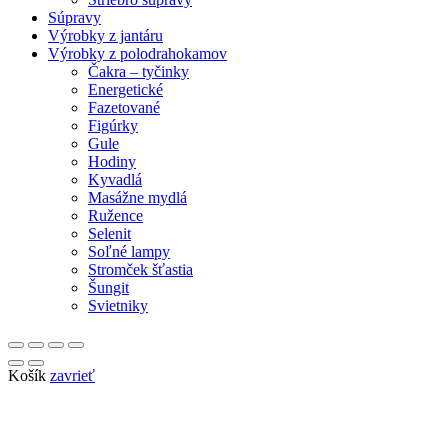
Súpravy
Výrobky z jantáru
Výrobky z polodrahokamov
Čakra – tyčinky
Energetické
Fazetované
Figúrky
Gule
Hodiny
Kyvadlá
Masážne mydlá
Ružence
Selenit
Soľné lampy
Stromček šťastia
Šungit
Svietniky
Košík
zavrieť