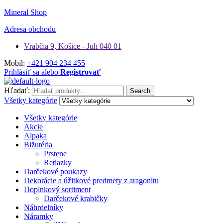
Mineral Shop
Adresa obchodu
Vrabčia 9, Košice - Juh 040 01
Mobil:
+421 904 234 455
Prihlásiť sa alebo
Registrovať
Hľadať:
Search
Všetky kategórie
Všetky kategórie
Akcie
Alpaka
Bižutéria
Prstene
Retiazky
Darčekové poukazy
Dekorácie a úžitkové predmety z aragonitu
Doplnkový sortiment
Darčekové krabičky
Náhrdelníky
Náramky