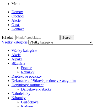
Menu
Domov
Obchod
Akcie
O nás
Kontakt
Hľadať:
Search
Všetky kategórie
Všetky kategórie
Akcie
Alpaka
Bižutéria
Prstene
Retiazky
Darčekové poukazy
Dekorácie a úžitkové predmety z aragonitu
Doplnkový sortiment
Darčekové krabičky
Náhrdelníky
Náramky
Guľôčkové
Kožené