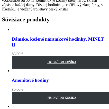
vodotesnosťou 50 m. Remienok je kožený bielej farby, skrášli
zápästie každej dámy. Displej hodiniek je ručičkový zlatej farby, v
číselníku je vložený trblietavý český krištáľ.
Súvisiace produkty
Dámske, kožené náramkové hodinky, MINET
II
68,00
€
PRIDAŤ DO KOŠÍKA
Amonitové hodiny
80,00
€
PRIDAŤ DO KOŠÍKA