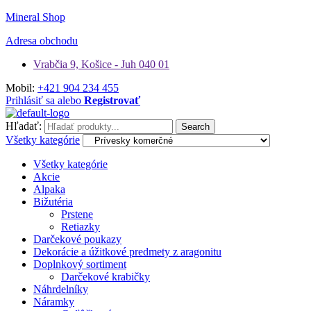
Mineral Shop
Adresa obchodu
Vrabčia 9, Košice - Juh 040 01
Mobil:
+421 904 234 455
Prihlásiť sa alebo
Registrovať
Hľadať:
Search
Všetky kategórie
Všetky kategórie
Akcie
Alpaka
Bižutéria
Prstene
Retiazky
Darčekové poukazy
Dekorácie a úžitkové predmety z aragonitu
Doplnkový sortiment
Darčekové krabičky
Náhrdelníky
Náramky