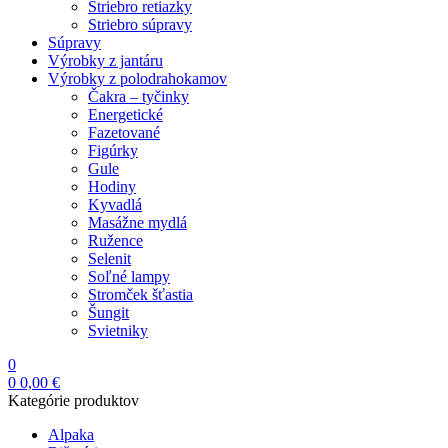
Striebro retiazky
Striebro súpravy
Súpravy
Výrobky z jantáru
Výrobky z polodrahokamov
Čakra – tyčinky
Energetické
Fazetované
Figúrky
Gule
Hodiny
Kyvadlá
Masážne mydlá
Ružence
Selenit
Soľné lampy
Stromček šťastia
Šungit
Svietniky
0
0
0,00
€
Kategórie produktov
Alpaka