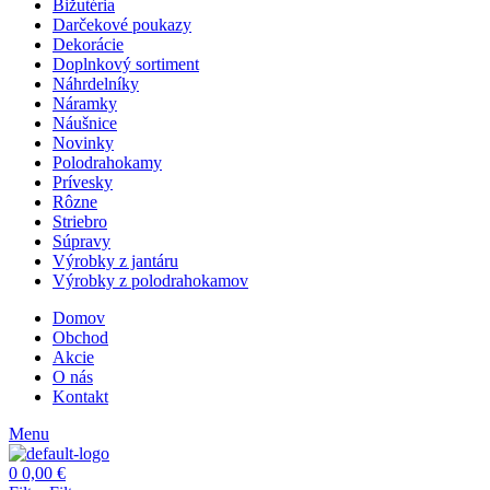
Bižutéria
Darčekové poukazy
Dekorácie
Doplnkový sortiment
Náhrdelníky
Náramky
Náušnice
Novinky
Polodrahokamy
Prívesky
Rôzne
Striebro
Súpravy
Výrobky z jantáru
Výrobky z polodrahokamov
Domov
Obchod
Akcie
O nás
Kontakt
Menu
0
0,00
€