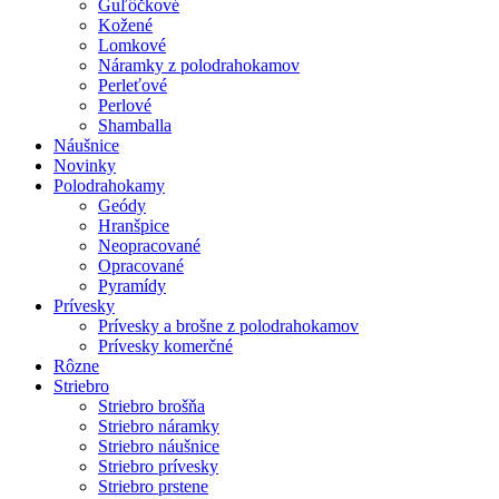
Guľôčkové
Kožené
Lomkové
Náramky z polodrahokamov
Perleťové
Perlové
Shamballa
Náušnice
Novinky
Polodrahokamy
Geódy
Hranšpice
Neopracované
Opracované
Pyramídy
Prívesky
Prívesky a brošne z polodrahokamov
Prívesky komerčné
Rôzne
Striebro
Striebro brošňa
Striebro náramky
Striebro náušnice
Striebro prívesky
Striebro prstene