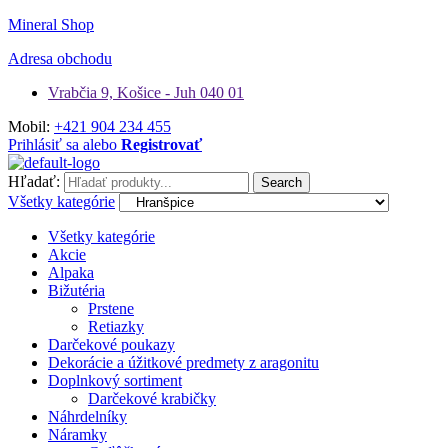
Mineral Shop
Adresa obchodu
Vrabčia 9, Košice - Juh 040 01
Mobil:
+421 904 234 455
Prihlásiť sa alebo
Registrovať
Hľadať:
Search
Všetky kategórie
Všetky kategórie
Akcie
Alpaka
Bižutéria
Prstene
Retiazky
Darčekové poukazy
Dekorácie a úžitkové predmety z aragonitu
Doplnkový sortiment
Darčekové krabičky
Náhrdelníky
Náramky