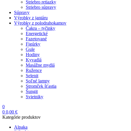
Striebro retiazky
Striebro súpravy
Súpravy
Výrobky z jantáru
Výrobky z polodrahokamov
Čakra – tyčinky
Energetické
Fazetované
Figúrky
Gule
Hodiny
Kyvadlá
Masážne mydlá
Ružence
Selenit
Soľné lampy
Stromček šťastia
Šungit
Svietniky
0
0
0,00
€
Kategórie produktov
Alpaka