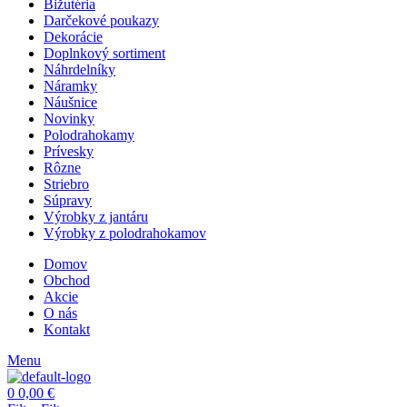
Bižutéria
Darčekové poukazy
Dekorácie
Doplnkový sortiment
Náhrdelníky
Náramky
Náušnice
Novinky
Polodrahokamy
Prívesky
Rôzne
Striebro
Súpravy
Výrobky z jantáru
Výrobky z polodrahokamov
Domov
Obchod
Akcie
O nás
Kontakt
Menu
0
0,00
€