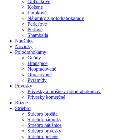
Guľôčkové
Kožené
Lomkové
Náramky z polodrahokamov
Perleťové
Perlové
Shamballa
Náušnice
Novinky
Polodrahokamy
Geódy
Hranšpice
Neopracované
Opracované
Pyramídy
Prívesky
Prívesky a brošne z polodrahokamov
Prívesky komerčné
Rôzne
Striebro
Striebro brošňa
Striebro náramky
Striebro náušnice
Striebro prívesky
Striebro prstene