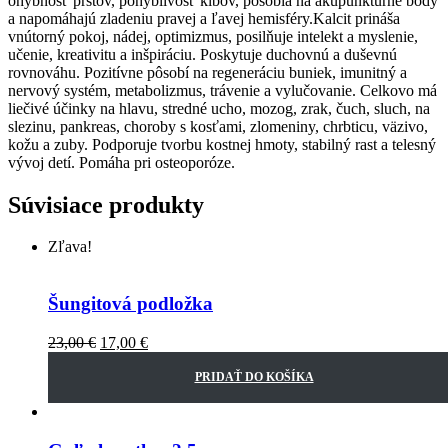
ohybnosť prstov, pohyblivosť kĺbov, pôsobia na akupunktúrne body
a napomáhajú zladeniu pravej a ľavej hemisféry.Kalcit prináša
vnútorný pokoj, nádej, optimizmus, posilňuje intelekt a myslenie,
učenie, kreativitu a inšpiráciu. Poskytuje duchovnú a duševnú
rovnováhu. Pozitívne pôsobí na regeneráciu buniek, imunitný a
nervový systém, metabolizmus, trávenie a vylučovanie. Celkovo má
liečivé účinky na hlavu, stredné ucho, mozog, zrak, čuch, sluch, na
slezinu, pankreas, choroby s kosťami, zlomeniny, chrbticu, väzivo,
kožu a zuby. Podporuje tvorbu kostnej hmoty, stabilný rast a telesný
vývoj detí. Pomáha pri osteoporóze.
Súvisiace produkty
Zľava!
Šungitová podložka
23,00
€
17,00
€
PRIDAŤ DO KOŠÍKA