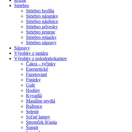
Rôzne
Striebro
Striebro brošňa
Striebro náramky
Striebro náušnice
Striebro prívesky
Striebro prstene
Striebro retiazky
Striebro súpravy
Súpravy
Výrobky z jantáru
Výrobky z polodrahokamov
Čakra – tyčinky
Energetické
Fazetované
Figúrky
Gule
Hodiny
Kyvadlá
Masážne mydlá
Ružence
Selenit
Soľné lampy
Stromček šťastia
Šungit