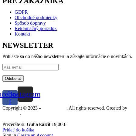
PRE ZÁKAZNÍKA
GDPR
Obchodné podmienky
Spôsob dopravy
Reklamačný poriadok
Kontakt
NEWSLETTER
Prihláste sa do nášho newsletteru a získajte informácie o novinkách.
Odoberať
acebook-
Instagram
f
Copyright © 2023 –
Mineralshop
. All rights reserved. Created by
MGRAF
.
Prezeráte si:
Guľa kalcit
19,00
€
Pridať do košíka
Sign in
Create an Account