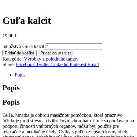
Guľa kalcit
19,00
€
množstvo Guľa kalcit
Pridať do košíka
Pridať do wishlist
Kategórie:
Výrobky z polodrahokamov
Share:
Facebook
Twitter
Linkedin
Pinterest
Email
Popis
Popis
Popis
Guľa, hmatka je dobrou masážnou pomôckou, ktorá priaznivo
účinkuje proti stresu a civilizačným chorobám. Gule sa používajú na
podporu činnosti vnútorných orgánov, môžu byť použité pre
relaxačné a meditačné účely. Cviky s guľou zlepšujú krvný obeh,