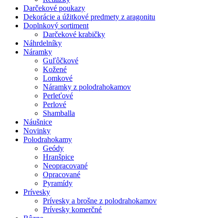
Darčekové poukazy
Dekorácie a úžitkové predmety z aragonitu
Doplnkový sortiment
Darčekové krabičky
Náhrdelníky
Náramky
Guľôčkové
Kožené
Lomkové
Náramky z polodrahokamov
Perleťové
Perlové
Shamballa
Náušnice
Novinky
Polodrahokamy
Geódy
Hranšpice
Neopracované
Opracované
Pyramídy
Prívesky
Prívesky a brošne z polodrahokamov
Prívesky komerčné