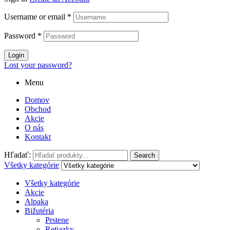
Username or email
*
Password
*
Login
Lost your password?
Menu
Domov
Obchod
Akcie
O nás
Kontakt
Hľadať:
Search
Všetky kategórie
Všetky kategórie
Akcie
Alpaka
Bižutéria
Prstene
Retiazky