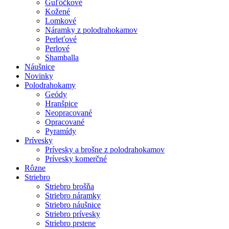
Guľôčkové
Kožené
Lomkové
Náramky z polodrahokamov
Perleťové
Perlové
Shamballa
Náušnice
Novinky
Polodrahokamy
Geódy
Hranšpice
Neopracované
Opracované
Pyramídy
Prívesky
Prívesky a brošne z polodrahokamov
Prívesky komerčné
Rôzne
Striebro
Striebro brošňa
Striebro náramky
Striebro náušnice
Striebro prívesky
Striebro prstene