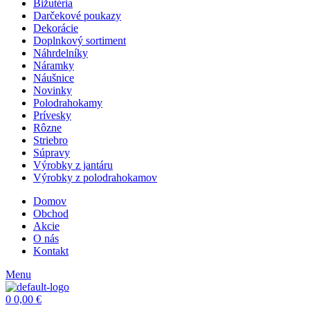
Bižutéria
Darčekové poukazy
Dekorácie
Doplnkový sortiment
Náhrdelníky
Náramky
Náušnice
Novinky
Polodrahokamy
Prívesky
Rôzne
Striebro
Súpravy
Výrobky z jantáru
Výrobky z polodrahokamov
Domov
Obchod
Akcie
O nás
Kontakt
Menu
0
0,00
€