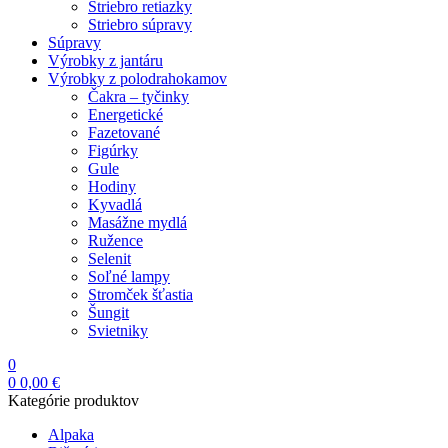
Striebro retiazky
Striebro súpravy
Súpravy
Výrobky z jantáru
Výrobky z polodrahokamov
Čakra – tyčinky
Energetické
Fazetované
Figúrky
Gule
Hodiny
Kyvadlá
Masážne mydlá
Ružence
Selenit
Soľné lampy
Stromček šťastia
Šungit
Svietniky
0
0
0,00
€
Kategórie produktov
Alpaka