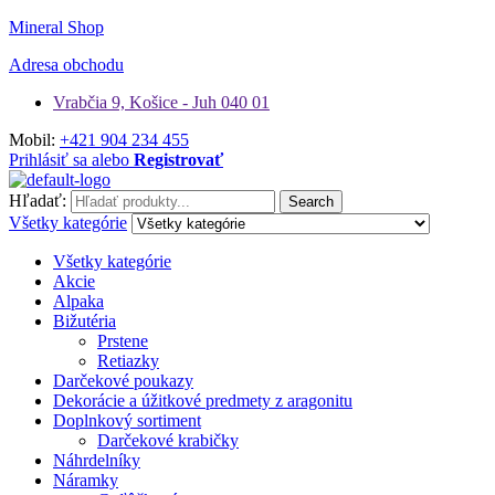
Mineral Shop
Adresa obchodu
Vrabčia 9, Košice - Juh 040 01
Mobil:
+421 904 234 455
Prihlásiť sa alebo
Registrovať
Hľadať:
Search
Všetky kategórie
Všetky kategórie
Akcie
Alpaka
Bižutéria
Prstene
Retiazky
Darčekové poukazy
Dekorácie a úžitkové predmety z aragonitu
Doplnkový sortiment
Darčekové krabičky
Náhrdelníky
Náramky