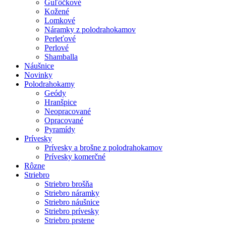
Guľôčkové
Kožené
Lomkové
Náramky z polodrahokamov
Perleťové
Perlové
Shamballa
Náušnice
Novinky
Polodrahokamy
Geódy
Hranšpice
Neopracované
Opracované
Pyramídy
Prívesky
Prívesky a brošne z polodrahokamov
Prívesky komerčné
Rôzne
Striebro
Striebro brošňa
Striebro náramky
Striebro náušnice
Striebro prívesky
Striebro prstene