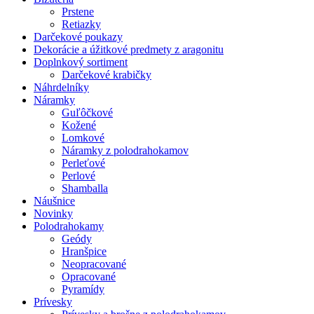
Prstene
Retiazky
Darčekové poukazy
Dekorácie a úžitkové predmety z aragonitu
Doplnkový sortiment
Darčekové krabičky
Náhrdelníky
Náramky
Guľôčkové
Kožené
Lomkové
Náramky z polodrahokamov
Perleťové
Perlové
Shamballa
Náušnice
Novinky
Polodrahokamy
Geódy
Hranšpice
Neopracované
Opracované
Pyramídy
Prívesky