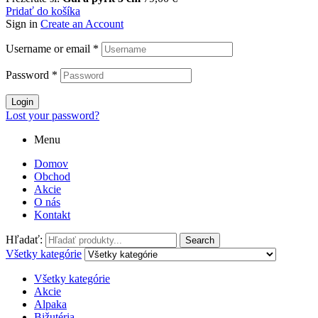
Pridať do košíka
Sign in
Create an Account
Username or email
*
Password
*
Login
Lost your password?
Menu
Domov
Obchod
Akcie
O nás
Kontakt
Hľadať:
Search
Všetky kategórie
Všetky kategórie
Akcie
Alpaka
Bižutéria