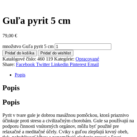
Guľa pyrit 5 cm
79,00
€
množstvo Guľa pyrit 5 cm
Pridať do košíka
Pridať do wishlist
Katalógové číslo:
460 119
Kategórie:
Opracované
Share:
Facebook
Twitter
Linkedin
Pinterest
Email
Popis
Popis
Popis
Pyrit v tvare gule je dobrou masážnou pomôckou, ktorá priaznivo
účinkuje proti stresu a civilizačným chorobám. Gule sa používajú na
podporu činnosti vnútorných orgánov, môžu byť použité pre
relaxačné a meditačné účely. Cviky s guľou zlepšujú krvný obeh,