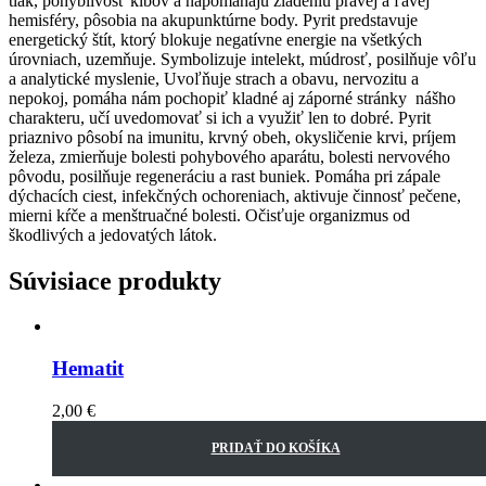
tlak, pohyblivosť kĺbov a napomáhajú zladeniu pravej a ľavej
hemisféry, pôsobia na akupunktúrne body. Pyrit predstavuje
energetický štít, ktorý blokuje negatívne energie na všetkých
úrovniach, uzemňuje. Symbolizuje intelekt, múdrosť, posilňuje vôľu
a analytické myslenie, Uvoľňuje strach a obavu, nervozitu a
nepokoj, pomáha nám pochopiť kladné aj záporné stránky nášho
charakteru, učí uvedomovať si ich a využiť len to dobré. Pyrit
priaznivo pôsobí na imunitu, krvný obeh, okysličenie krvi, príjem
železa, zmierňuje bolesti pohybového aparátu, bolesti nervového
pôvodu, posilňuje regeneráciu a rast buniek. Pomáha pri zápale
dýchacích ciest, infekčných ochoreniach, aktivuje činnosť pečene,
mierni kŕče a menštruačné bolesti. Očisťuje organizmus od
škodlivých a jedovatých látok.
Súvisiace produkty
Hematit
2,00
€
PRIDAŤ DO KOŠÍKA