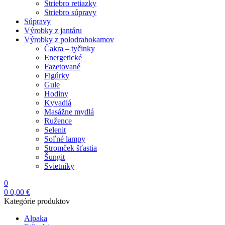
Striebro retiazky
Striebro súpravy
Súpravy
Výrobky z jantáru
Výrobky z polodrahokamov
Čakra – tyčinky
Energetické
Fazetované
Figúrky
Gule
Hodiny
Kyvadlá
Masážne mydlá
Ružence
Selenit
Soľné lampy
Stromček šťastia
Šungit
Svietniky
0
0
0,00
€
Kategórie produktov
Alpaka