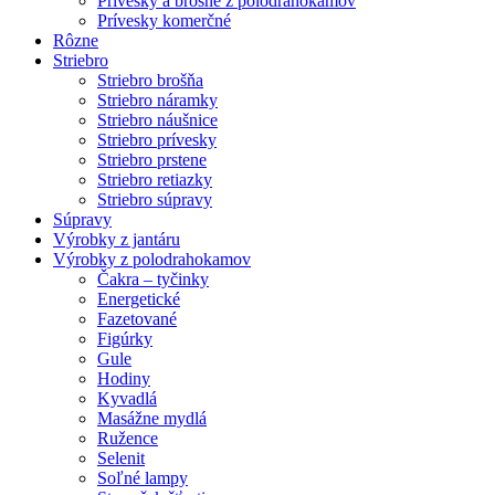
Prívesky a brošne z polodrahokamov
Prívesky komerčné
Rôzne
Striebro
Striebro brošňa
Striebro náramky
Striebro náušnice
Striebro prívesky
Striebro prstene
Striebro retiazky
Striebro súpravy
Súpravy
Výrobky z jantáru
Výrobky z polodrahokamov
Čakra – tyčinky
Energetické
Fazetované
Figúrky
Gule
Hodiny
Kyvadlá
Masážne mydlá
Ružence
Selenit
Soľné lampy