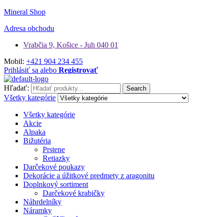
Mineral Shop
Adresa obchodu
Vrabčia 9, Košice - Juh 040 01
Mobil:
+421 904 234 455
Prihlásiť sa alebo
Registrovať
Hľadať:
Search
Všetky kategórie
Všetky kategórie
Akcie
Alpaka
Bižutéria
Prstene
Retiazky
Darčekové poukazy
Dekorácie a úžitkové predmety z aragonitu
Doplnkový sortiment
Darčekové krabičky
Náhrdelníky
Náramky