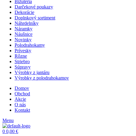
Bižutéria
Darčekové poukazy
Dekorácie
Doplnkový sortiment
Náhrdelníky
Náramky
Náušnice
Novinky
Polodrahokamy
Prívesky
Rôzne
Striebro
Súpravy
Výrobky z jantáru
Výrobky z polodrahokamov
Domov
Obchod
Akcie
O nás
Kontakt
Menu
0
0,00
€