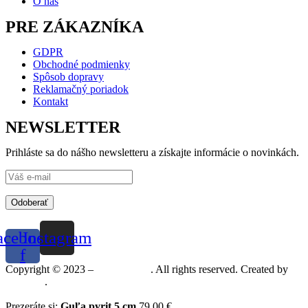
O nás
PRE ZÁKAZNÍKA
GDPR
Obchodné podmienky
Spôsob dopravy
Reklamačný poriadok
Kontakt
NEWSLETTER
Prihláste sa do nášho newsletteru a získajte informácie o novinkách.
Odoberať
acebook-
Instagram
f
Copyright © 2023 –
Mineralshop
. All rights reserved. Created by
MGRAF
.
Prezeráte si:
Guľa pyrit 5 cm
79,00
€