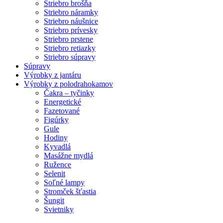
Striebro brošňa
Striebro náramky
Striebro náušnice
Striebro prívesky
Striebro prstene
Striebro retiazky
Striebro súpravy
Súpravy
Výrobky z jantáru
Výrobky z polodrahokamov
Čakra – tyčinky
Energetické
Fazetované
Figúrky
Gule
Hodiny
Kyvadlá
Masážne mydlá
Ružence
Selenit
Soľné lampy
Stromček šťastia
Šungit
Svietniky