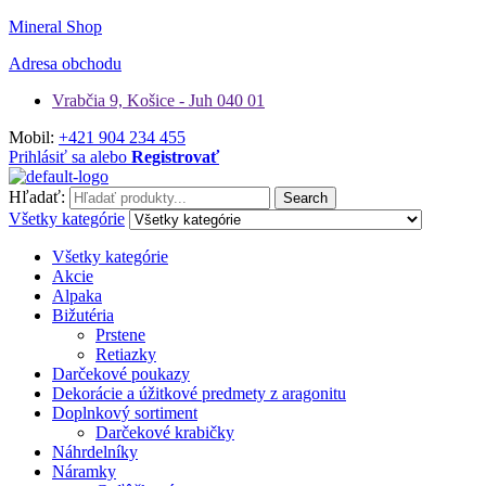
Mineral Shop
Adresa obchodu
Vrabčia 9, Košice - Juh 040 01
Mobil:
+421 904 234 455
Prihlásiť sa alebo
Registrovať
Hľadať:
Search
Všetky kategórie
Všetky kategórie
Akcie
Alpaka
Bižutéria
Prstene
Retiazky
Darčekové poukazy
Dekorácie a úžitkové predmety z aragonitu
Doplnkový sortiment
Darčekové krabičky
Náhrdelníky
Náramky