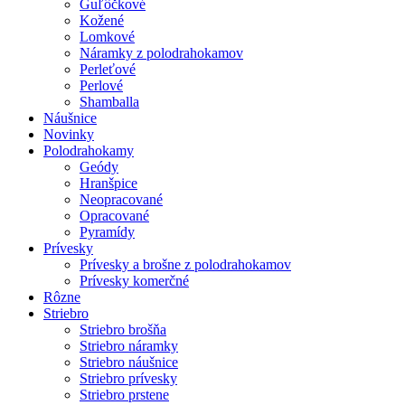
Guľôčkové
Kožené
Lomkové
Náramky z polodrahokamov
Perleťové
Perlové
Shamballa
Náušnice
Novinky
Polodrahokamy
Geódy
Hranšpice
Neopracované
Opracované
Pyramídy
Prívesky
Prívesky a brošne z polodrahokamov
Prívesky komerčné
Rôzne
Striebro
Striebro brošňa
Striebro náramky
Striebro náušnice
Striebro prívesky
Striebro prstene