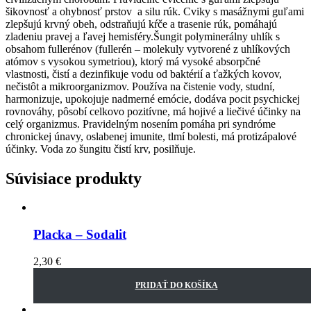
šikovnosť a ohybnosť prstov a silu rúk. Cviky s masážnymi guľami
zlepšujú krvný obeh, odstraňujú kŕče a trasenie rúk, pomáhajú
zladeniu pravej a ľavej hemisféry.Šungit polyminerálny uhlík s
obsahom fullerénov (fullerén – molekuly vytvorené z uhlíkových
atómov s vysokou symetriou), ktorý má vysoké absorpčné
vlastnosti, čistí a dezinfikuje vodu od baktérií a ťažkých kovov,
nečistôt a mikroorganizmov. Používa na čistenie vody, studní,
harmonizuje, upokojuje nadmerné emócie, dodáva pocit psychickej
rovnováhy, pôsobí celkovo pozitívne, má hojivé a liečivé účinky na
celý organizmus. Pravidelným nosením pomáha pri syndróme
chronickej únavy, oslabenej imunite, tlmí bolesti, má protizápalové
účinky. Voda zo šungitu čistí krv, posilňuje.
Súvisiace produkty
Placka – Sodalit
2,30
€
PRIDAŤ DO KOŠÍKA