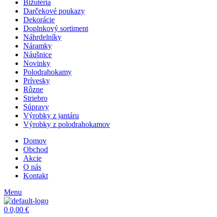
Bižutéria
Darčekové poukazy
Dekorácie
Doplnkový sortiment
Náhrdelníky
Náramky
Náušnice
Novinky
Polodrahokamy
Prívesky
Rôzne
Striebro
Súpravy
Výrobky z jantáru
Výrobky z polodrahokamov
Domov
Obchod
Akcie
O nás
Kontakt
Menu
0
0,00
€