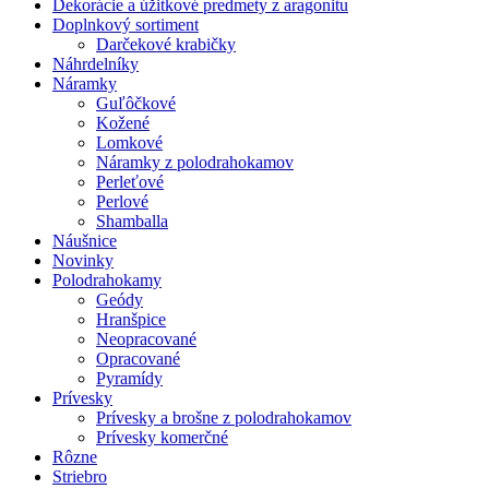
Dekorácie a úžitkové predmety z aragonitu
Doplnkový sortiment
Darčekové krabičky
Náhrdelníky
Náramky
Guľôčkové
Kožené
Lomkové
Náramky z polodrahokamov
Perleťové
Perlové
Shamballa
Náušnice
Novinky
Polodrahokamy
Geódy
Hranšpice
Neopracované
Opracované
Pyramídy
Prívesky
Prívesky a brošne z polodrahokamov
Prívesky komerčné
Rôzne
Striebro