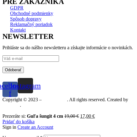
PRE ZÁKAZNÍKA
GDPR
Obchodné podmienky
Spôsob dopravy
Reklamačný poriadok
Kontakt
NEWSLETTER
Prihláste sa do nášho newsletteru a získajte informácie o novinkách.
Odoberať
acebook-
Instagram
f
Copyright © 2023 –
Mineralshop
. All rights reserved. Created by
MGRAF
.
Prezeráte si:
Guľa šungit 4 cm
19,00
€
17,00
€
Pridať do košíka
Sign in
Create an Account