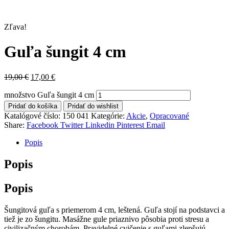
Zľava!
Guľa šungit 4 cm
19,00
€
17,00
€
množstvo Guľa šungit 4 cm
Pridať do košíka
Pridať do wishlist
Katalógové číslo:
150 041
Kategórie:
Akcie
,
Opracované
Share:
Facebook
Twitter
Linkedin
Pinterest
Email
Popis
Popis
Popis
Šungitová guľa s priemerom 4 cm, leštená. Guľa stojí na podstavci a
tiež je zo šungitu. Masážne gule priaznivo pôsobia proti stresu a
civilizačným chorobám. Pravidelné cvičenie s guľami zlepšujú