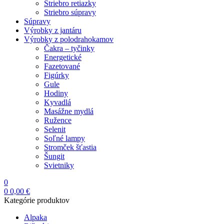
Striebro retiazky
Striebro súpravy
Súpravy
Výrobky z jantáru
Výrobky z polodrahokamov
Čakra – tyčinky
Energetické
Fazetované
Figúrky
Gule
Hodiny
Kyvadlá
Masážne mydlá
Ružence
Selenit
Soľné lampy
Stromček šťastia
Šungit
Svietniky
0
0
0,00
€
Kategórie produktov
Alpaka