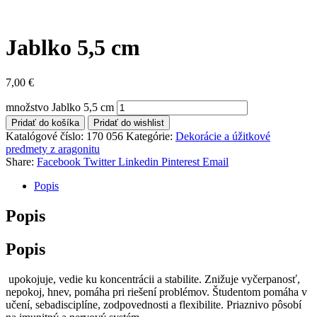
Jablko 5,5 cm
7,00
€
množstvo Jablko 5,5 cm
Pridať do košíka
Pridať do wishlist
Katalógové číslo:
170 056
Kategórie:
Dekorácie a úžitkové
predmety z aragonitu
Share:
Facebook
Twitter
Linkedin
Pinterest
Email
Popis
Popis
Popis
upokojuje, vedie ku koncentrácii a stabilite. Znižuje vyčerpanosť,
nepokoj, hnev, pomáha pri riešení problémov. Študentom pomáha v
učení, sebadisciplíne, zodpovednosti a flexibilite. Priaznivo pôsobí