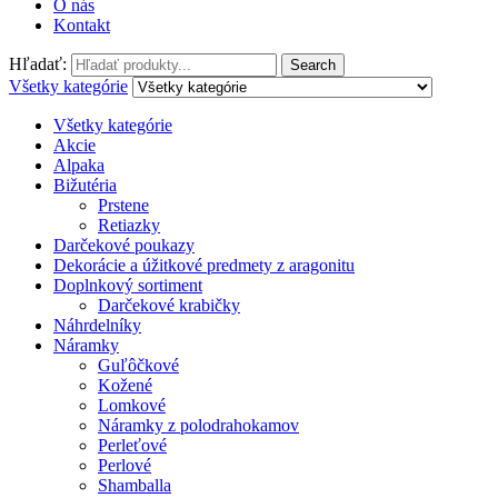
O nás
Kontakt
Hľadať:
Search
Všetky kategórie
Všetky kategórie
Akcie
Alpaka
Bižutéria
Prstene
Retiazky
Darčekové poukazy
Dekorácie a úžitkové predmety z aragonitu
Doplnkový sortiment
Darčekové krabičky
Náhrdelníky
Náramky
Guľôčkové
Kožené
Lomkové
Náramky z polodrahokamov
Perleťové
Perlové
Shamballa