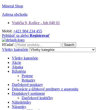
Mineral Shop
Adresa obchodu
Vrabčia 9, Košice - Juh 040 01
Mobil:
+421 904 234 455
Prihlásiť sa alebo
Registrovať
Hľadať:
Search
Všetky kategórie
Všetky kategórie
Akcie
Alpaka
Bižutéria
Prstene
Retiazky
Darčekové poukazy
Dekorácie a úžitkové predmety z aragonitu
Doplnkový sortiment
Darčekové krabičky
Náhrdelníky
Náramky