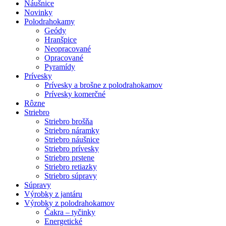
Náušnice
Novinky
Polodrahokamy
Geódy
Hranšpice
Neopracované
Opracované
Pyramídy
Prívesky
Prívesky a brošne z polodrahokamov
Prívesky komerčné
Rôzne
Striebro
Striebro brošňa
Striebro náramky
Striebro náušnice
Striebro prívesky
Striebro prstene
Striebro retiazky
Striebro súpravy
Súpravy
Výrobky z jantáru
Výrobky z polodrahokamov
Čakra – tyčinky
Energetické