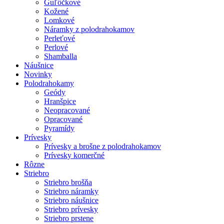
Guľôčkové
Kožené
Lomkové
Náramky z polodrahokamov
Perleťové
Perlové
Shamballa
Náušnice
Novinky
Polodrahokamy
Geódy
Hranšpice
Neopracované
Opracované
Pyramídy
Prívesky
Prívesky a brošne z polodrahokamov
Prívesky komerčné
Rôzne
Striebro
Striebro brošňa
Striebro náramky
Striebro náušnice
Striebro prívesky
Striebro prstene