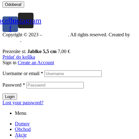
Odoberať
acebook-
Instagram
f
Copyright © 2023 –
Mineralshop
. All rights reserved. Created by
MGRAF
.
Prezeráte si:
Jablko 5,5 cm
7,00
€
Pridať do košíka
Sign in
Create an Account
Username or email
*
Password
*
Login
Lost your password?
Menu
Domov
Obchod
Akcie