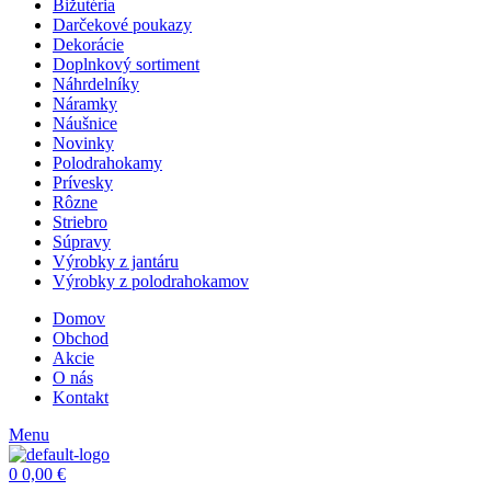
Bižutéria
Darčekové poukazy
Dekorácie
Doplnkový sortiment
Náhrdelníky
Náramky
Náušnice
Novinky
Polodrahokamy
Prívesky
Rôzne
Striebro
Súpravy
Výrobky z jantáru
Výrobky z polodrahokamov
Domov
Obchod
Akcie
O nás
Kontakt
Menu
0
0,00
€