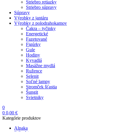
Striebro retiazky
Striebro súpravy
Súpravy
Výrobky z jantáru
Výrobky z polodrahokamov
Čakra – tyčinky
Energetické
Fazetované
Figúrky
Gule
Hodiny
Kyvadlá
Masážne mydlá
Ružence
Selenit
Soľné lampy
Stromček šťastia
Šungit
Svietniky
0
0
0,00
€
Kategórie produktov
Alpaka