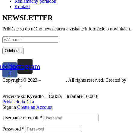
Reklamačný poriadok
Kontakt
NEWSLETTER
Prihláste sa do nášho newsletteru a získajte informácie o novinkách.
Odoberať
acebook-
Instagram
f
Copyright © 2023 –
Mineralshop
. All rights reserved. Created by
MGRAF
.
Prezeráte si:
Kyvadlo – Čakra – hranaté
10,00
€
Pridať do košíka
Sign in
Create an Account
Username or email
*
Password
*