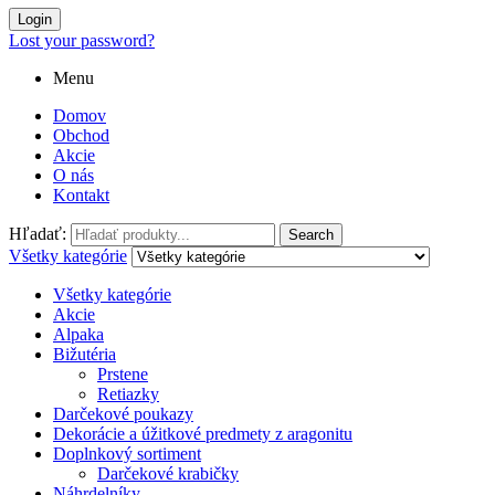
Login
Lost your password?
Menu
Domov
Obchod
Akcie
O nás
Kontakt
Hľadať:
Search
Všetky kategórie
Všetky kategórie
Akcie
Alpaka
Bižutéria
Prstene
Retiazky
Darčekové poukazy
Dekorácie a úžitkové predmety z aragonitu
Doplnkový sortiment
Darčekové krabičky
Náhrdelníky