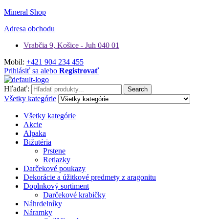
Mineral Shop
Adresa obchodu
Vrabčia 9, Košice - Juh 040 01
Mobil:
+421 904 234 455
Prihlásiť sa alebo
Registrovať
Hľadať:
Search
Všetky kategórie
Všetky kategórie
Akcie
Alpaka
Bižutéria
Prstene
Retiazky
Darčekové poukazy
Dekorácie a úžitkové predmety z aragonitu
Doplnkový sortiment
Darčekové krabičky
Náhrdelníky
Náramky