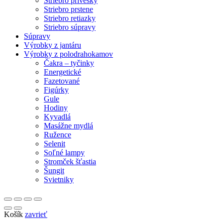
Striebro prívesky
Striebro prstene
Striebro retiazky
Striebro súpravy
Súpravy
Výrobky z jantáru
Výrobky z polodrahokamov
Čakra – tyčinky
Energetické
Fazetované
Figúrky
Gule
Hodiny
Kyvadlá
Masážne mydlá
Ružence
Selenit
Soľné lampy
Stromček šťastia
Šungit
Svietniky
Košík
zavrieť