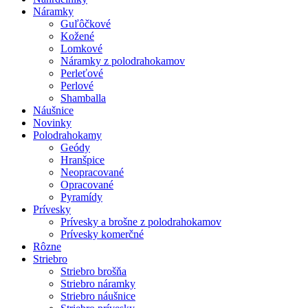
Náramky
Guľôčkové
Kožené
Lomkové
Náramky z polodrahokamov
Perleťové
Perlové
Shamballa
Náušnice
Novinky
Polodrahokamy
Geódy
Hranšpice
Neopracované
Opracované
Pyramídy
Prívesky
Prívesky a brošne z polodrahokamov
Prívesky komerčné
Rôzne
Striebro
Striebro brošňa
Striebro náramky
Striebro náušnice