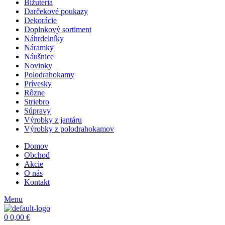
Bižutéria
Darčekové poukazy
Dekorácie
Doplnkový sortiment
Náhrdelníky
Náramky
Náušnice
Novinky
Polodrahokamy
Prívesky
Rôzne
Striebro
Súpravy
Výrobky z jantáru
Výrobky z polodrahokamov
Domov
Obchod
Akcie
O nás
Kontakt
Menu
0
0,00
€