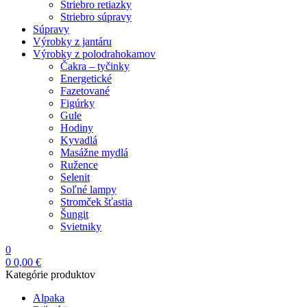
Striebro retiazky
Striebro súpravy
Súpravy
Výrobky z jantáru
Výrobky z polodrahokamov
Čakra – tyčinky
Energetické
Fazetované
Figúrky
Gule
Hodiny
Kyvadlá
Masážne mydlá
Ružence
Selenit
Soľné lampy
Stromček šťastia
Šungit
Svietniky
0
0
0,00
€
Kategórie produktov
Alpaka