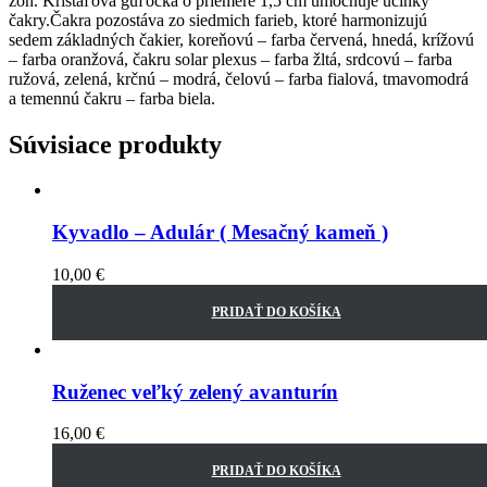
zón. Krištáľová guľôčka o priemere 1,5 cm umocňuje účinky
čakry.Čakra pozostáva zo siedmich farieb, ktoré harmonizujú
sedem základných čakier, koreňovú – farba červená, hnedá, krížovú
– farba oranžová, čakru solar plexus – farba žltá, srdcovú – farba
ružová, zelená, krčnú – modrá, čelovú – farba fialová, tmavomodrá
a temennú čakru – farba biela.
Súvisiace produkty
Kyvadlo – Adulár ( Mesačný kameň )
10,00
€
PRIDAŤ DO KOŠÍKA
Ruženec veľký zelený avanturín
16,00
€
PRIDAŤ DO KOŠÍKA