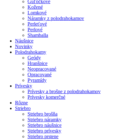
Guľôčkové
Kožené
Lomkové
Náramky z polodrahokamov
Perleťové
Perlové
Shamballa
Náušnice
Novinky
Polodrahokamy
Geódy
Hranšpice
Neopracované
Opracované
Pyramídy
Prívesky
Prívesky a brošne z polodrahokamov
Prívesky komerčné
Rôzne
Striebro
Striebro brošňa
Striebro náramky
Striebro náušnice
Striebro prívesky
Striebro prstene