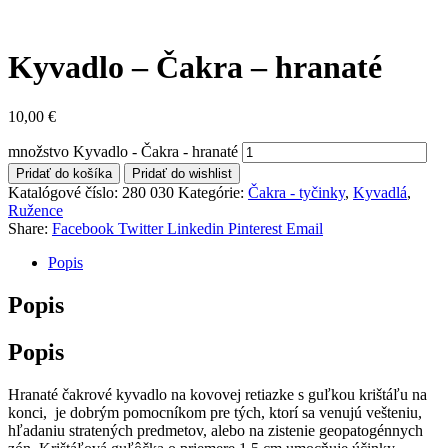
Kyvadlo – Čakra – hranaté
10,00
€
množstvo Kyvadlo - Čakra - hranaté
Pridať do košíka
Pridať do wishlist
Katalógové číslo:
280 030
Kategórie:
Čakra - tyčinky
,
Kyvadlá
,
Ružence
Share:
Facebook
Twitter
Linkedin
Pinterest
Email
Popis
Popis
Popis
Hranaté čakrové kyvadlo na kovovej retiazke s guľkou krištáľu na
konci, je dobrým pomocníkom pre tých, ktorí sa venujú vešteniu,
hľadaniu stratených predmetov, alebo na zistenie geopatogénnych