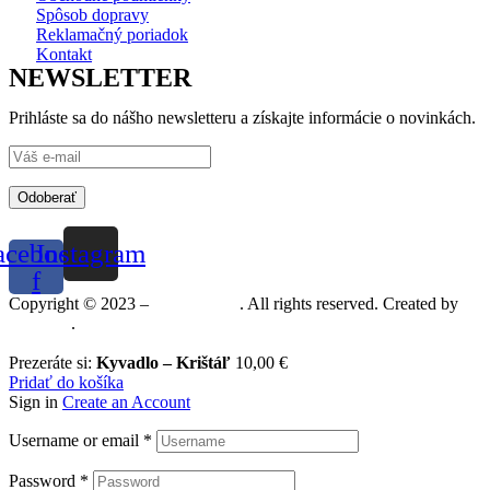
Spôsob dopravy
Reklamačný poriadok
Kontakt
NEWSLETTER
Prihláste sa do nášho newsletteru a získajte informácie o novinkách.
Odoberať
acebook-
Instagram
f
Copyright © 2023 –
Mineralshop
. All rights reserved. Created by
MGRAF
.
Prezeráte si:
Kyvadlo – Krištáľ
10,00
€
Pridať do košíka
Sign in
Create an Account
Username or email
*
Password
*