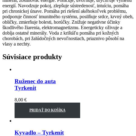
minerál, zosilňovač energie. Pohlcuje, uvoľňuje, urýchľuje výmenu
energií. Navodzuje pokoj, zlepšuje sústredenosť, intuíciu, pomáha
pri chronickej únave. Pomáha pri riešení akéhokoľvek problému,
podporuje činnosť imunitného systému, posilňuje srdce, krvný obeh,
obličky, zmierňuje bolesti, horúčky. Znižuje negatívne účinky
škodlivého žiarenia, elektromagnetizmu. Energeticky oživuje a
dobíja ostatné minerály. Voda z krištáľu pomáha pri kožných
chorobách, pri žalúdočných nevoľnostiach, priaznivo pôsobí na
vlasy a nechty.
Súvisiace produkty
Ruženec do auta
Tyrkenit
8,00
€
PRIDAŤ DO KOŠÍKA
Kyvadlo – Tyrkenit