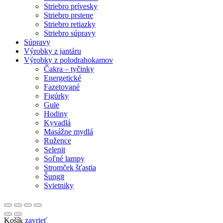
Striebro prívesky
Striebro prstene
Striebro retiazky
Striebro súpravy
Súpravy
Výrobky z jantáru
Výrobky z polodrahokamov
Čakra – tyčinky
Energetické
Fazetované
Figúrky
Gule
Hodiny
Kyvadlá
Masážne mydlá
Ružence
Selenit
Soľné lampy
Stromček šťastia
Šungit
Svietniky
Košík
zavrieť