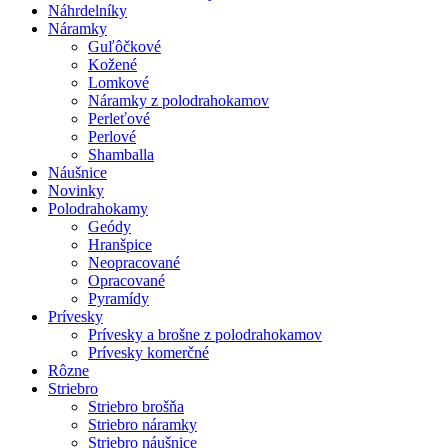
Náhrdelníky
Náramky
Guľôčkové
Kožené
Lomkové
Náramky z polodrahokamov
Perleťové
Perlové
Shamballa
Náušnice
Novinky
Polodrahokamy
Geódy
Hranšpice
Neopracované
Opracované
Pyramídy
Prívesky
Prívesky a brošne z polodrahokamov
Prívesky komerčné
Rôzne
Striebro
Striebro brošňa
Striebro náramky
Striebro náušnice