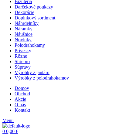
Bižutéria
Darčekové poukazy
Dekorácie
Doplnkový sortiment
Náhrdelníky
Náramky
Náušnice
Novinky
Polodrahokamy
Prívesky
Rôzne
Striebro
Súpravy
Výrobky z jantáru
Výrobky z polodrahokamov
Domov
Obchod
Akcie
O nás
Kontakt
Menu
0
0,00
€