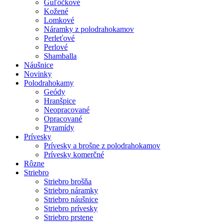
Guľôčkové
Kožené
Lomkové
Náramky z polodrahokamov
Perleťové
Perlové
Shamballa
Náušnice
Novinky
Polodrahokamy
Geódy
Hranšpice
Neopracované
Opracované
Pyramídy
Prívesky
Prívesky a brošne z polodrahokamov
Prívesky komerčné
Rôzne
Striebro
Striebro brošňa
Striebro náramky
Striebro náušnice
Striebro prívesky
Striebro prstene