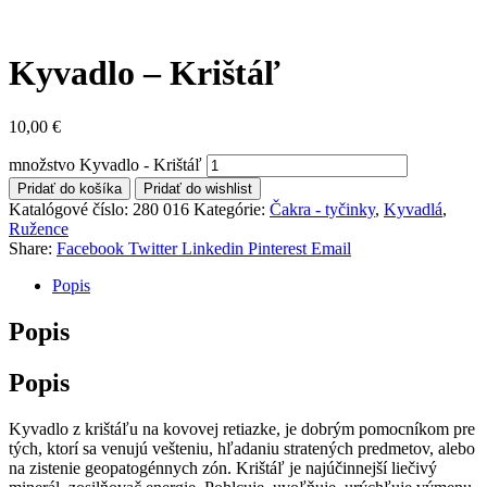
Kyvadlo – Krištáľ
10,00
€
množstvo Kyvadlo - Krištáľ
Pridať do košíka
Pridať do wishlist
Katalógové číslo:
280 016
Kategórie:
Čakra - tyčinky
,
Kyvadlá
,
Ružence
Share:
Facebook
Twitter
Linkedin
Pinterest
Email
Popis
Popis
Popis
Kyvadlo z krištáľu na kovovej retiazke, je dobrým pomocníkom pre
tých, ktorí sa venujú vešteniu, hľadaniu stratených predmetov, alebo
na zistenie geopatogénnych zón. Krištáľ je najúčinnejší liečivý