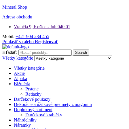
Mineral Shop
Adresa obchodu
Vrabčia 9, Košice - Juh 040 01
Mobil:
+421 904 234 455
Prihlásiť sa alebo
Registrovať
Hľadať:
Search
Všetky kategórie
Všetky kategórie
Akcie
Alpaka
Bižutéria
Prstene
Retiazky
Darčekové poukazy
Dekorácie a úžitkové predmety z aragonitu
Doplnkový sortiment
Darčekové krabičky
Náhrdelníky
Náramky