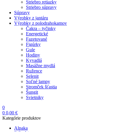
Striebro retiazky
Striebro súpravy
Súpravy
Výrobky z jantáru
Výrobky z polodrahokamov
Čakra – tyčinky
Energetické
Fazetované
Figúrky
Gule
Hodiny
Kyvadlá
Masážne mydlá
Ružence
Selenit
Soľné lampy
Stromček šťastia
Šungit
Svietniky
0
0
0,00
€
Kategórie produktov
Alpaka