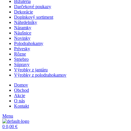
Bižutéria
Darčekové poukazy
Dekorácie
Doplnkový sortiment
Náhrdelníky
Náramky
Náušnice
Novinky
Polodrahokamy
Prívesky
Rôzne
Striebro
Súpravy
Výrobky z jantáru
Výrobky z polodrahokamov
Domov
Obchod
Akcie
O nás
Kontakt
Menu
0
0,00
€