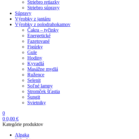
Striebro retiazky
Striebro súpravy
Súpravy
Výrobky z jantáru
Výrobky z polodrahokamov
Čakra – tyčinky
Energetické
Fazetované
Figúrky
Gule
Hodiny
Kyvadlá
Masážne mydlá
Ružence
Selenit
Soľné lampy
Stromček šťastia
Šungit
Svietniky
0
0
0,00
€
Kategórie produktov
Alpaka