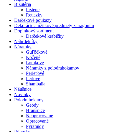
Bižutéria
Prstene
Retiazky
Darčekové poukazy
Dekorácie a úžitkové predmety z aragonitu
Doplnkový sortiment
Darčekové krabičky
Náhrdelníky
Náramky
Guľôčkové
Kožené
Lomkové
Náramky z polodrahokamov
Perleťové
Perlové
Shamballa
Náušnice
Novinky
Polodrahokamy
Geódy
Hranšpice
Neopracované
Opracované
Pyramídy
Prívesky