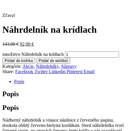
Zľava!
Náhrdelník na krídlach
143,00
€
92,00
€
množstvo Náhrdelník na krídlach
Pridať do košíka
Pridať do wishlist
Kategórie:
Akcie
,
Náhrdelníky
,
Súpravy
Share:
Facebook
Twitter
Linkedin
Pinterest
Email
Popis
Popis
Popis
Nádherný náhrdelník a visiace náušnice z červeného jaspisu,
dookola obšitý červeno-bielymi korálikmi. Stred náhrdelníka tvorí
červený jaspis, po stranách červeno-biele krídla v nás vyvolávajú