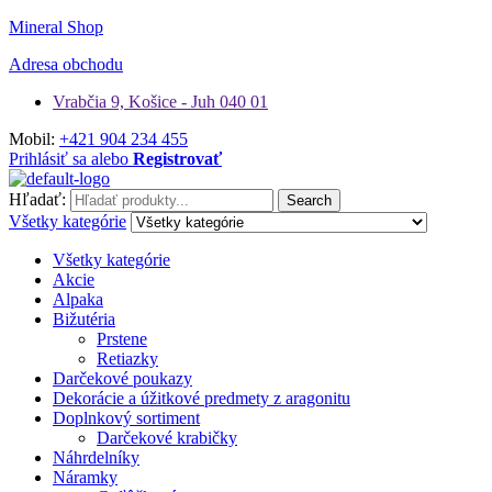
Mineral Shop
Adresa obchodu
Vrabčia 9, Košice - Juh 040 01
Mobil:
+421 904 234 455
Prihlásiť sa alebo
Registrovať
Hľadať:
Search
Všetky kategórie
Všetky kategórie
Akcie
Alpaka
Bižutéria
Prstene
Retiazky
Darčekové poukazy
Dekorácie a úžitkové predmety z aragonitu
Doplnkový sortiment
Darčekové krabičky
Náhrdelníky
Náramky