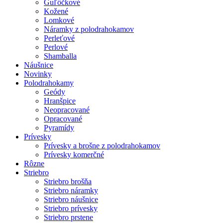
Guľôčkové
Kožené
Lomkové
Náramky z polodrahokamov
Perleťové
Perlové
Shamballa
Náušnice
Novinky
Polodrahokamy
Geódy
Hranšpice
Neopracované
Opracované
Pyramídy
Prívesky
Prívesky a brošne z polodrahokamov
Prívesky komerčné
Rôzne
Striebro
Striebro brošňa
Striebro náramky
Striebro náušnice
Striebro prívesky
Striebro prstene