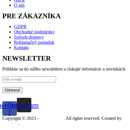
O nás
PRE ZÁKAZNÍKA
GDPR
Obchodné podmienky
Spôsob dopravy
Reklamačný poriadok
Kontakt
NEWSLETTER
Prihláste sa do nášho newsletteru a získajte informácie o novinkách.
Odoberať
acebook-
Instagram
f
Copyright © 2023 –
Mineralshop
. All rights reserved. Created by
MGRAF
.