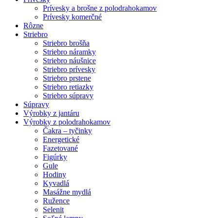
Prívesky a brošne z polodrahokamov
Prívesky komerčné
Rôzne
Striebro
Striebro brošňa
Striebro náramky
Striebro náušnice
Striebro prívesky
Striebro prstene
Striebro retiazky
Striebro súpravy
Súpravy
Výrobky z jantáru
Výrobky z polodrahokamov
Čakra – tyčinky
Energetické
Fazetované
Figúrky
Gule
Hodiny
Kyvadlá
Masážne mydlá
Ružence
Selenit