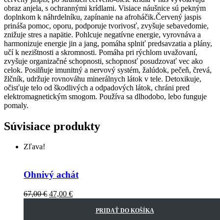
obraz anjela, s ochrannými krídlami. Visiace náušnice sú pekným
doplnkom k náhrdelníku, zapínanie na afroháčik.Červený jaspis
prináša pomoc, oporu, podporuje tvorivosť, zvyšuje sebavedomie,
znižuje stres a napätie. Pohlcuje negatívne energie, vyrovnáva a
harmonizuje energie jin a jang, pomáha splniť predsavzatia a plány,
učí k nezištnosti a skromnosti. Pomáha pri rýchlom uvažovaní,
zvyšuje organizačné schopnosti, schopnosť posudzovať vec ako
celok. Posilňuje imunitný a nervový systém, žalúdok, pečeň, črevá,
žlčník, udržuje rovnováhu minerálnych látok v tele. Detoxikuje,
očisťuje telo od škodlivých a odpadových látok, chráni pred
elektromagnetickým smogom. Používa sa dlhodobo, lebo funguje
pomaly.
Súvisiace produkty
Zľava!
Ohnivý achát
67,00
€
47,00
€
PRIDAŤ DO KOŠÍKA