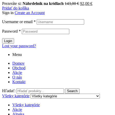
Prezeráte si:
Náhrdelník na krídlach
143,00
€
92,00
€
Pridať do košíka
Sign in
Create an Account
Username or email
*
Password
*
Login
Lost your password?
Menu
Domov
Obchod
Akcie
O nás
Kontakt
Hľadať:
Search
Všetky kategórie
Všetky kategórie
Akcie
Alpaka