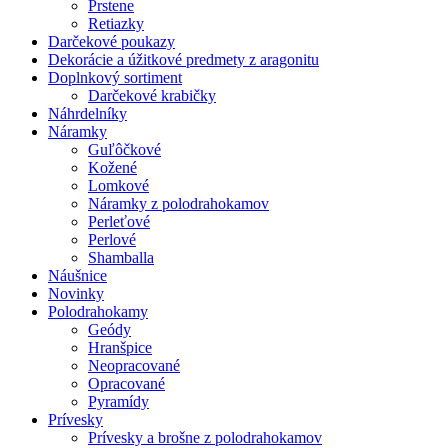
Prstene
Retiazky
Darčekové poukazy
Dekorácie a úžitkové predmety z aragonitu
Doplnkový sortiment
Darčekové krabičky
Náhrdelníky
Náramky
Guľôčkové
Kožené
Lomkové
Náramky z polodrahokamov
Perleťové
Perlové
Shamballa
Náušnice
Novinky
Polodrahokamy
Geódy
Hranšpice
Neopracované
Opracované
Pyramídy
Prívesky
Prívesky a brošne z polodrahokamov