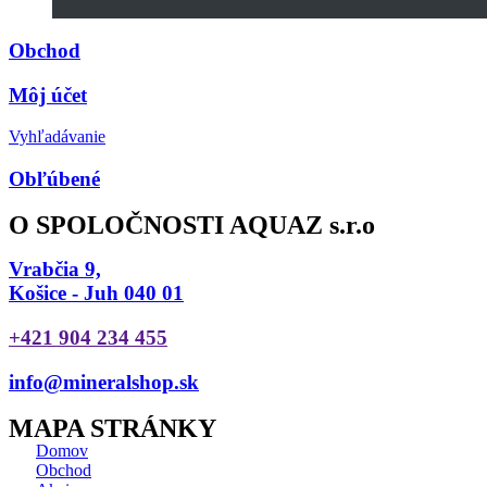
Obchod
Môj účet
Vyhľadávanie
Obľúbené
O SPOLOČNOSTI AQUAZ s.r.o
Vrabčia 9,
Košice - Juh 040 01
+421 904 234 455
info@mineralshop.sk
MAPA STRÁNKY
Domov
Obchod