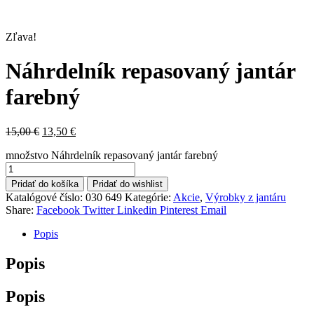
Zľava!
Náhrdelník repasovaný jantár
farebný
15,00
€
13,50
€
množstvo Náhrdelník repasovaný jantár farebný
Pridať do košíka
Pridať do wishlist
Katalógové číslo:
030 649
Kategórie:
Akcie
,
Výrobky z jantáru
Share:
Facebook
Twitter
Linkedin
Pinterest
Email
Popis
Popis
Popis