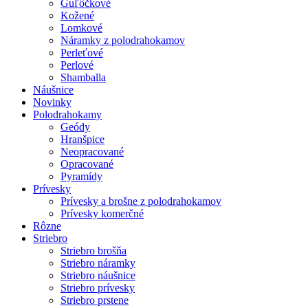
Guľôčkové
Kožené
Lomkové
Náramky z polodrahokamov
Perleťové
Perlové
Shamballa
Náušnice
Novinky
Polodrahokamy
Geódy
Hranšpice
Neopracované
Opracované
Pyramídy
Prívesky
Prívesky a brošne z polodrahokamov
Prívesky komerčné
Rôzne
Striebro
Striebro brošňa
Striebro náramky
Striebro náušnice
Striebro prívesky
Striebro prstene