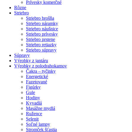
Prívesky komerčné
Rôzne
Striebro
Striebro brošňa
Striebro náramky
Striebro náušnice
Striebro prívesky
Striebro prstene
Striebro retiazky
Striebro súpravy
Súpravy
Výrobky z jantáru
Výrobky z polodrahokamov
Čakra – tyčinky
Energetické
Fazetované
Figúrky
Gule
Hodiny
Kyvadlá
Masážne mydlá
Ružence
Selenit
Soľné lampy
Stromček šťastia