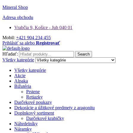
Mineral Shop
Adresa obchodu
Vrabčia 9, Košice - Juh 040 01
Mobil:
+421 904 234 455
Prihlásiť sa alebo
Registrovať
Hľadať:
Search
Všetky kategórie
Všetky kategórie
Akcie
Alpaka
Bižutéria
Prstene
Retiazky
Darčekové poukazy
Dekorácie a úžitkové predmety z aragonitu
Doplnkový sortiment
Darčekové krabičky
Náhrdelníky
Náramky