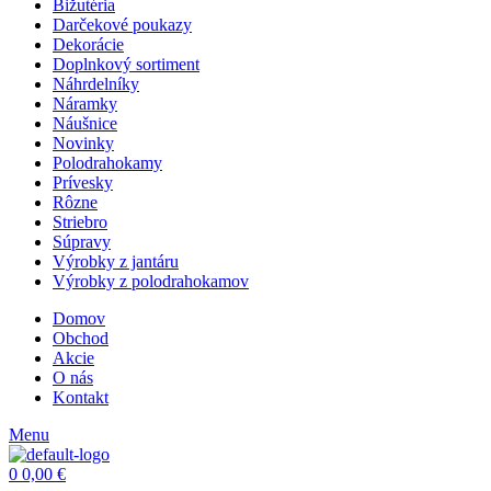
Bižutéria
Darčekové poukazy
Dekorácie
Doplnkový sortiment
Náhrdelníky
Náramky
Náušnice
Novinky
Polodrahokamy
Prívesky
Rôzne
Striebro
Súpravy
Výrobky z jantáru
Výrobky z polodrahokamov
Domov
Obchod
Akcie
O nás
Kontakt
Menu
0
0,00
€