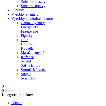
Striebro retiazky
Striebro súpravy
Súpravy
Výrobky z jantáru
Výrobky z polodrahokamov
Čakra – tyčinky
Energetické
Fazetované
Figúrky
Gule
Hodiny
Kyvadlá
Masážne mydlá
Ružence
Selenit
Soľné lampy
Stromček šťastia
Šungit
Svietniky
0
0
0,00
€
Kategórie produktov
Alpaka