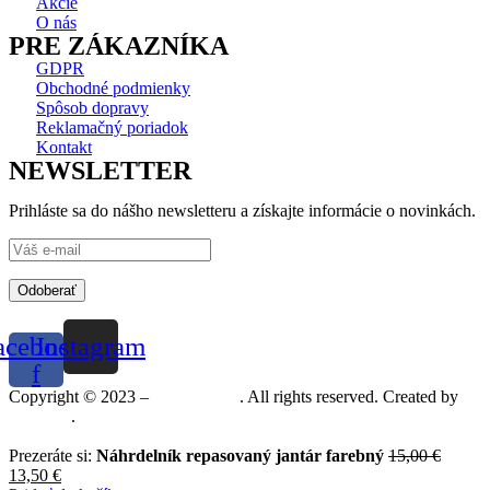
Akcie
O nás
PRE ZÁKAZNÍKA
GDPR
Obchodné podmienky
Spôsob dopravy
Reklamačný poriadok
Kontakt
NEWSLETTER
Prihláste sa do nášho newsletteru a získajte informácie o novinkách.
Odoberať
acebook-
Instagram
f
Copyright © 2023 –
Mineralshop
. All rights reserved. Created by
MGRAF
.
Prezeráte si:
Náhrdelník repasovaný jantár farebný
15,00
€
13,50
€