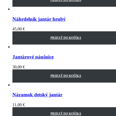
Náhrdelník jantár hrubý
45,00
€
PRIDAŤ DO KOŠÍKA
Jantárové náušnice
30,00
€
PRIDAŤ DO KOŠÍKA
Náramok detský jantár
11,00
€
PRIDAŤ DO KOŠÍKA