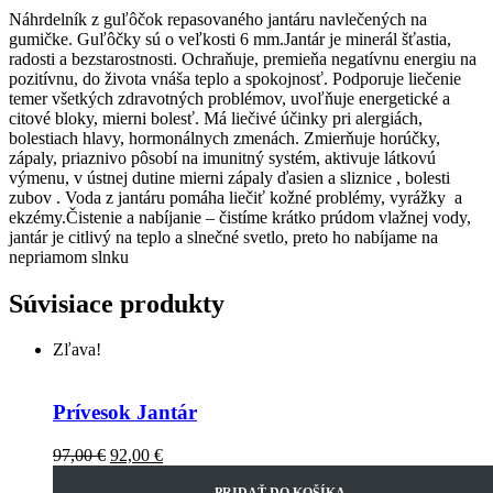
Náhrdelník z guľôčok repasovaného jantáru navlečených na
gumičke. Guľôčky sú o veľkosti 6 mm.Jantár je minerál šťastia,
radosti a bezstarostnosti. Ochraňuje, premieňa negatívnu energiu na
pozitívnu, do života vnáša teplo a spokojnosť. Podporuje liečenie
temer všetkých zdravotných problémov, uvoľňuje energetické a
citové bloky, mierni bolesť. Má liečivé účinky pri alergiách,
bolestiach hlavy, hormonálnych zmenách. Zmierňuje horúčky,
zápaly, priaznivo pôsobí na imunitný systém, aktivuje látkovú
výmenu, v ústnej dutine mierni zápaly ďasien a sliznice , bolesti
zubov . Voda z jantáru pomáha liečiť kožné problémy, vyrážky a
ekzémy.Čistenie a nabíjanie – čistíme krátko prúdom vlažnej vody,
jantár je citlivý na teplo a slnečné svetlo, preto ho nabíjame na
nepriamom slnku
Súvisiace produkty
Zľava!
Prívesok Jantár
97,00
€
92,00
€
PRIDAŤ DO KOŠÍKA