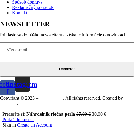
Spôsob dopravy
Reklamačný poriadok
Kontakt
NEWSLETTER
Prihláste sa do nášho newsletteru a získajte informácie o novinkách.
Odoberať
cebook-
Instagram
f
Copyright © 2023 –
Mineralshop
. All rights reserved. Created by
MGRAF
.
Prezeráte si:
Náhrdelník riečna perla
37,00
€
30,00
€
Pridať do košíka
Sign in
Create an Account