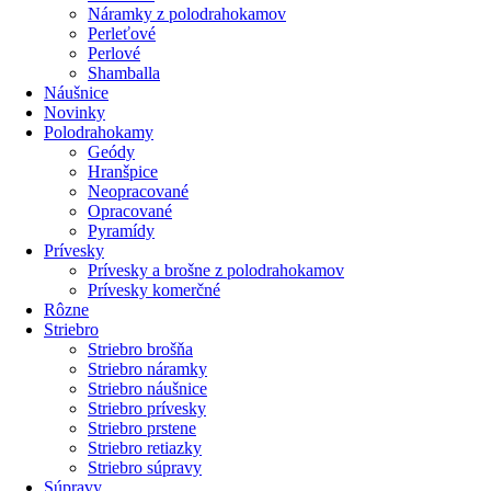
Náramky z polodrahokamov
Perleťové
Perlové
Shamballa
Náušnice
Novinky
Polodrahokamy
Geódy
Hranšpice
Neopracované
Opracované
Pyramídy
Prívesky
Prívesky a brošne z polodrahokamov
Prívesky komerčné
Rôzne
Striebro
Striebro brošňa
Striebro náramky
Striebro náušnice
Striebro prívesky
Striebro prstene
Striebro retiazky
Striebro súpravy
Súpravy