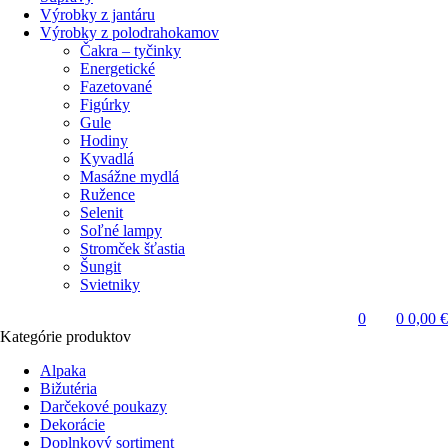
Výrobky z jantáru
Výrobky z polodrahokamov
Čakra – tyčinky
Energetické
Fazetované
Figúrky
Gule
Hodiny
Kyvadlá
Masážne mydlá
Ružence
Selenit
Soľné lampy
Stromček šťastia
Šungit
Svietniky
0
0
0,00
€
Kategórie produktov
Alpaka
Bižutéria
Darčekové poukazy
Dekorácie
Doplnkový sortiment