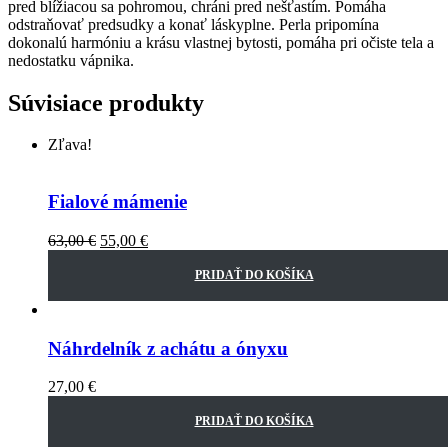
pred blížiacou sa pohromou, chráni pred nešťastím. Pomáha
odstraňovať predsudky a konať láskyplne. Perla pripomína
dokonalú harmóniu a krásu vlastnej bytosti, pomáha pri očiste tela a
nedostatku vápnika.
Súvisiace produkty
Zľava!
Fialové mámenie
63,00
€
55,00
€
PRIDAŤ DO KOŠÍKA
Náhrdelník z achátu a ónyxu
27,00
€
PRIDAŤ DO KOŠÍKA