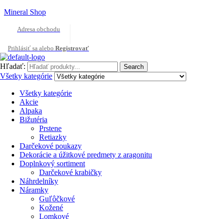
Mineral Shop
Adresa obchodu
Prihlásiť sa alebo
Registrovať
Hľadať:
Search
Všetky kategórie
Všetky kategórie
Akcie
Alpaka
Bižutéria
Prstene
Retiazky
Darčekové poukazy
Dekorácie a úžitkové predmety z aragonitu
Doplnkový sortiment
Darčekové krabičky
Náhrdelníky
Náramky
Guľôčkové
Kožené
Lomkové