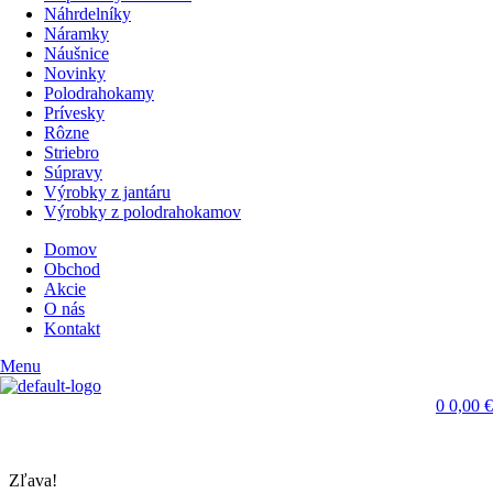
Náhrdelníky
Náramky
Náušnice
Novinky
Polodrahokamy
Prívesky
Rôzne
Striebro
Súpravy
Výrobky z jantáru
Výrobky z polodrahokamov
Domov
Obchod
Akcie
O nás
Kontakt
Menu
0
0,00
€
Zľava!