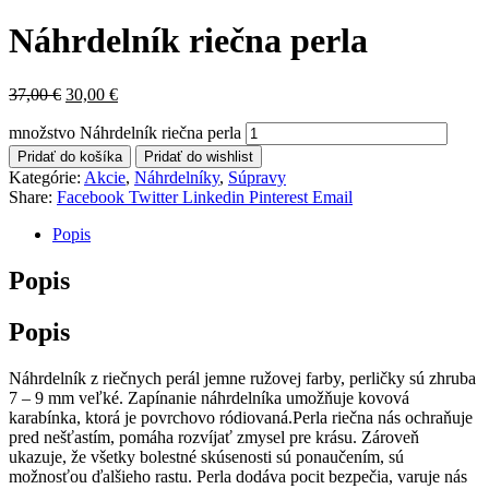
Náhrdelník riečna perla
37,00
€
30,00
€
množstvo Náhrdelník riečna perla
Pridať do košíka
Pridať do wishlist
Kategórie:
Akcie
,
Náhrdelníky
,
Súpravy
Share:
Facebook
Twitter
Linkedin
Pinterest
Email
Popis
Popis
Popis
Náhrdelník z riečnych perál jemne ružovej farby, perličky sú zhruba
7 – 9 mm veľké. Zapínanie náhrdelníka umožňuje kovová
karabínka, ktorá je povrchovo ródiovaná.Perla riečna nás ochraňuje
pred nešťastím, pomáha rozvíjať zmysel pre krásu. Zároveň
ukazuje, že všetky bolestné skúsenosti sú ponaučením, sú
možnosťou ďalšieho rastu. Perla dodáva pocit bezpečia, varuje nás