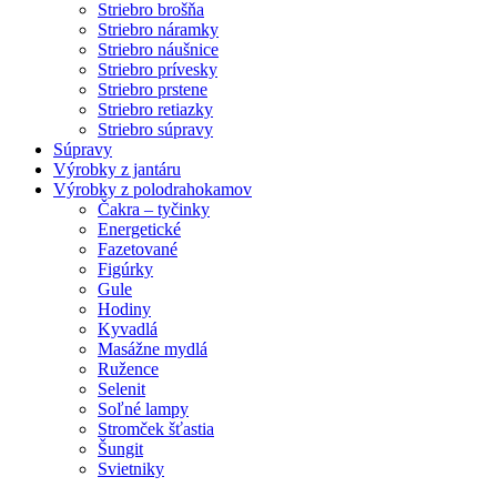
Striebro brošňa
Striebro náramky
Striebro náušnice
Striebro prívesky
Striebro prstene
Striebro retiazky
Striebro súpravy
Súpravy
Výrobky z jantáru
Výrobky z polodrahokamov
Čakra – tyčinky
Energetické
Fazetované
Figúrky
Gule
Hodiny
Kyvadlá
Masážne mydlá
Ružence
Selenit
Soľné lampy
Stromček šťastia
Šungit
Svietniky