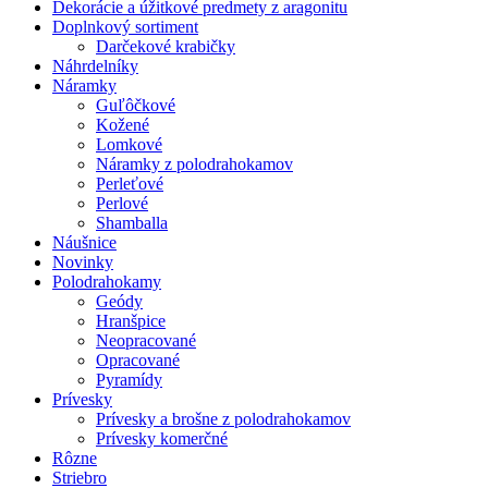
Dekorácie a úžitkové predmety z aragonitu
Doplnkový sortiment
Darčekové krabičky
Náhrdelníky
Náramky
Guľôčkové
Kožené
Lomkové
Náramky z polodrahokamov
Perleťové
Perlové
Shamballa
Náušnice
Novinky
Polodrahokamy
Geódy
Hranšpice
Neopracované
Opracované
Pyramídy
Prívesky
Prívesky a brošne z polodrahokamov
Prívesky komerčné
Rôzne
Striebro