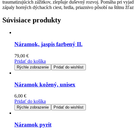
traumatizujúcich zážitkov, zlepšuje duševný rozvoj. Pomáha pri vyjad
zápaly horných dýchacích ciest, hrdla, priaznivo pôsobí na štítnu žľaz
Súvisiace produkty
Náramok, jaspis farbený II.
79,00
€
Pridať do košíka
Rýchle zobrazenie
Pridať do wishlist
Náramok kožený, unisex
6,00
€
Pridať do košíka
Rýchle zobrazenie
Pridať do wishlist
Náramok pyrit