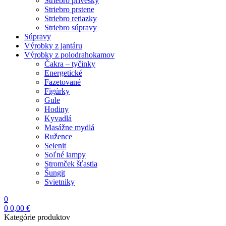
Striebro prívesky
Striebro prstene
Striebro retiazky
Striebro súpravy
Súpravy
Výrobky z jantáru
Výrobky z polodrahokamov
Čakra – tyčinky
Energetické
Fazetované
Figúrky
Gule
Hodiny
Kyvadlá
Masážne mydlá
Ružence
Selenit
Soľné lampy
Stromček šťastia
Šungit
Svietniky
0
0
0,00
€
Kategórie produktov