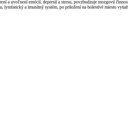
rení a uvoľnení emócií, depresií a stresu, povzbudzuje mozgovú činnosť
u, lymfatický a imunitný systém, po priložení na bolestivé miesto vytia