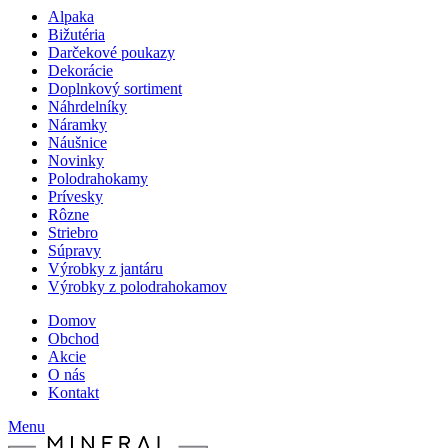
Alpaka
Bižutéria
Darčekové poukazy
Dekorácie
Doplnkový sortiment
Náhrdelníky
Náramky
Náušnice
Novinky
Polodrahokamy
Prívesky
Rôzne
Striebro
Súpravy
Výrobky z jantáru
Výrobky z polodrahokamov
Domov
Obchod
Akcie
O nás
Kontakt
Menu