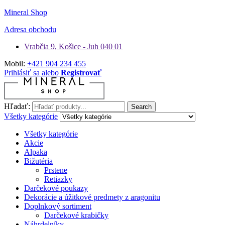
Mineral Shop
Adresa obchodu
Vrabčia 9, Košice - Juh 040 01
Mobil:
+421 904 234 455
Prihlásiť sa alebo
Registrovať
Hľadať:
Search
Všetky kategórie
Všetky kategórie
Akcie
Alpaka
Bižutéria
Prstene
Retiazky
Darčekové poukazy
Dekorácie a úžitkové predmety z aragonitu
Doplnkový sortiment
Darčekové krabičky
Náhrdelníky