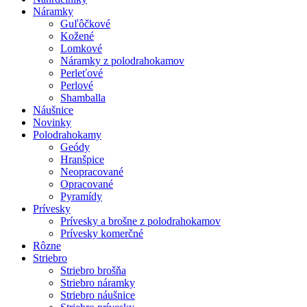
Náramky
Guľôčkové
Kožené
Lomkové
Náramky z polodrahokamov
Perleťové
Perlové
Shamballa
Náušnice
Novinky
Polodrahokamy
Geódy
Hranšpice
Neopracované
Opracované
Pyramídy
Prívesky
Prívesky a brošne z polodrahokamov
Prívesky komerčné
Rôzne
Striebro
Striebro brošňa
Striebro náramky
Striebro náušnice