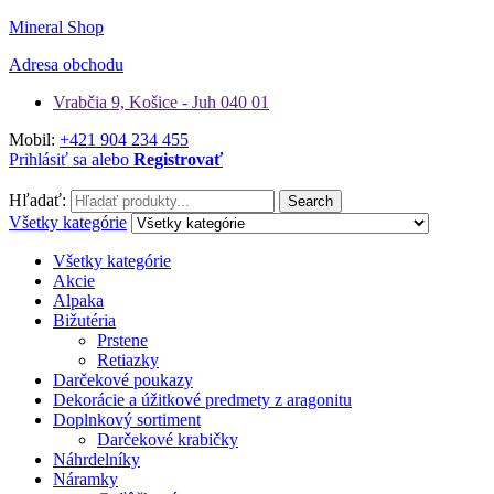
Mineral Shop
Adresa obchodu
Vrabčia 9, Košice - Juh 040 01
Mobil:
+421 904 234 455
Prihlásiť sa alebo
Registrovať
Hľadať:
Search
Všetky kategórie
Všetky kategórie
Akcie
Alpaka
Bižutéria
Prstene
Retiazky
Darčekové poukazy
Dekorácie a úžitkové predmety z aragonitu
Doplnkový sortiment
Darčekové krabičky
Náhrdelníky
Náramky