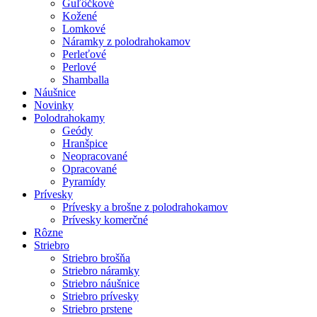
Guľôčkové
Kožené
Lomkové
Náramky z polodrahokamov
Perleťové
Perlové
Shamballa
Náušnice
Novinky
Polodrahokamy
Geódy
Hranšpice
Neopracované
Opracované
Pyramídy
Prívesky
Prívesky a brošne z polodrahokamov
Prívesky komerčné
Rôzne
Striebro
Striebro brošňa
Striebro náramky
Striebro náušnice
Striebro prívesky
Striebro prstene