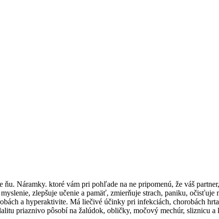
re ňu. Náramky. ktoré vám pri pohľade na ne pripomenú, že váš partner, 
 myslenie, zlepšuje učenie a pamäť, zmierňuje strach, paniku, očisťuje
ách a hyperaktivite. Má liečivé účinky pri infekciách, chorobách hrta
dalitu priaznivo pôsobí na žalúdok, obličky, močový mechúr, sliznicu a