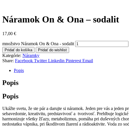
Náramok On & Ona – sodalit
17,00
€
množstvo Náramok On & Ona - sodalit
Pridať do košíka
Pridať do wishlist
Kategórie:
Náramky
Share:
Facebook
Twitter
Linkedin
Pinterest
Email
Popis
Popis
Popis
Ukážte svetu, že ste pár a darujte si náramok. Jeden pre vás a jeden p
sebavedomie, kreativitu, predstavivosť a tvorivosť. Prehlbuje logické
harmonizuje všetky žľazy, metabolizmus, pomáha pri duševných chorob
nedostatku vápnika, pri škodlivom žiarení a rádioaktivite. Voda zo so