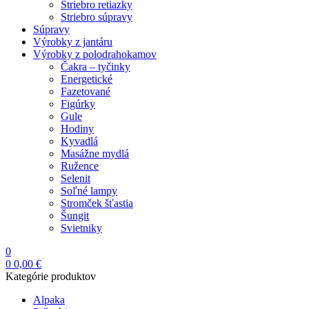
Striebro retiazky
Striebro súpravy
Súpravy
Výrobky z jantáru
Výrobky z polodrahokamov
Čakra – tyčinky
Energetické
Fazetované
Figúrky
Gule
Hodiny
Kyvadlá
Masážne mydlá
Ružence
Selenit
Soľné lampy
Stromček šťastia
Šungit
Svietniky
0
0
0,00
€
Kategórie produktov
Alpaka