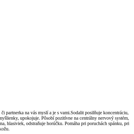
či partnerka na vás myslí a je s vami.Sodalit posilňuje koncentráciu,
 myšlienky, upokojuje. Pôsobí pozitívne na centrálny nervový systém,
na, hlasiviek, odstraňuje horúčku. Pomáha pri poruchách spánku, pri
 kožu.