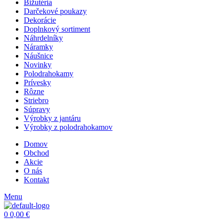
Bižutéria
Darčekové poukazy
Dekorácie
Doplnkový sortiment
Náhrdelníky
Náramky
Náušnice
Novinky
Polodrahokamy
Prívesky
Rôzne
Striebro
Súpravy
Výrobky z jantáru
Výrobky z polodrahokamov
Domov
Obchod
Akcie
O nás
Kontakt
Menu
0
0,00
€