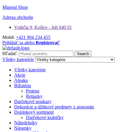
Mineral Shop
Adresa obchodu
Vrabčia 9, Košice - Juh 040 01
Mobil:
+421 904 234 455
Prihlásiť sa alebo
Registrovať
Hľadať:
Search
Všetky kategórie
Všetky kategórie
Akcie
Alpaka
Bižutéria
Prstene
Retiazky
Darčekové poukazy
Dekorácie a úžitkové predmety z aragonitu
Doplnkový sortiment
Darčekové krabičky
Náhrdelníky
Náramky