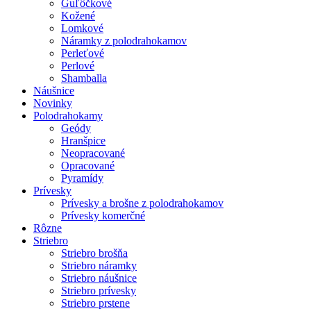
Guľôčkové
Kožené
Lomkové
Náramky z polodrahokamov
Perleťové
Perlové
Shamballa
Náušnice
Novinky
Polodrahokamy
Geódy
Hranšpice
Neopracované
Opracované
Pyramídy
Prívesky
Prívesky a brošne z polodrahokamov
Prívesky komerčné
Rôzne
Striebro
Striebro brošňa
Striebro náramky
Striebro náušnice
Striebro prívesky
Striebro prstene