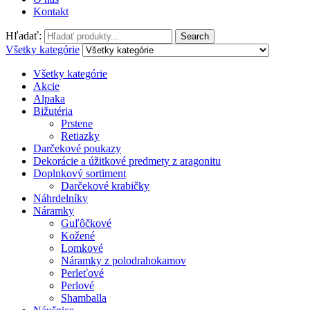
Kontakt
Hľadať:
Search
Všetky kategórie
Všetky kategórie
Akcie
Alpaka
Bižutéria
Prstene
Retiazky
Darčekové poukazy
Dekorácie a úžitkové predmety z aragonitu
Doplnkový sortiment
Darčekové krabičky
Náhrdelníky
Náramky
Guľôčkové
Kožené
Lomkové
Náramky z polodrahokamov
Perleťové
Perlové
Shamballa