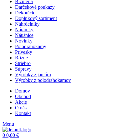
Bižutéria
Darčekové poukazy
Dekorácie
Doplnkový sortiment
Náhrdelníky
Náramky
Náušnice
Novinky
Polodrahokamy
Prívesky
Rôzne
Striebro
Súpravy
Výrobky z jantáru
Výrobky z polodrahokamov
Domov
Obchod
Akcie
O nás
Kontakt
Menu
0
0,00
€