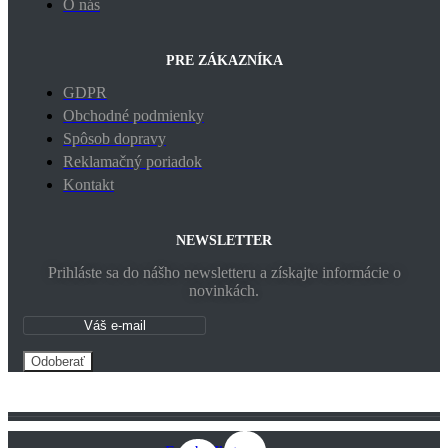
O nás
PRE ZÁKAZNÍKA
GDPR
Obchodné podmienky
Spôsob dopravy
Reklamačný poriadok
Kontakt
NEWSLETTER
Prihláste sa do nášho newsletteru a získajte informácie o
novinkách.
Odoberať