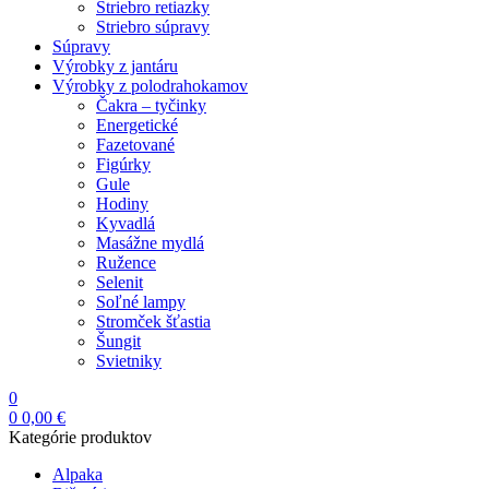
Striebro retiazky
Striebro súpravy
Súpravy
Výrobky z jantáru
Výrobky z polodrahokamov
Čakra – tyčinky
Energetické
Fazetované
Figúrky
Gule
Hodiny
Kyvadlá
Masážne mydlá
Ružence
Selenit
Soľné lampy
Stromček šťastia
Šungit
Svietniky
0
0
0,00
€
Kategórie produktov
Alpaka