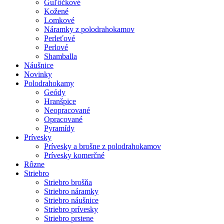
Guľôčkové
Kožené
Lomkové
Náramky z polodrahokamov
Perleťové
Perlové
Shamballa
Náušnice
Novinky
Polodrahokamy
Geódy
Hranšpice
Neopracované
Opracované
Pyramídy
Prívesky
Prívesky a brošne z polodrahokamov
Prívesky komerčné
Rôzne
Striebro
Striebro brošňa
Striebro náramky
Striebro náušnice
Striebro prívesky
Striebro prstene