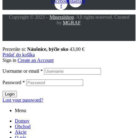
Facebook-
Instagram
f
Copyright © 2023 –
Mineralshop
. All rights reserved. Created
by
MGRAF
.
Prezeráte si:
Náušnice, býčie oko
43,00
€
Pridať do košíka
Sign in
Create an Account
Username or email
*
Password
*
Login
Lost your password?
Menu
Domov
Obchod
Akcie
O nás