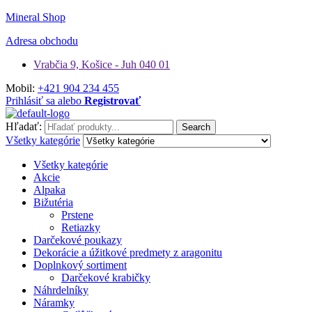
Mineral Shop
Adresa obchodu
Vrabčia 9, Košice - Juh 040 01
Mobil:
+421 904 234 455
Prihlásiť sa alebo
Registrovať
Hľadať:
Search
Všetky kategórie
Všetky kategórie
Akcie
Alpaka
Bižutéria
Prstene
Retiazky
Darčekové poukazy
Dekorácie a úžitkové predmety z aragonitu
Doplnkový sortiment
Darčekové krabičky
Náhrdelníky
Náramky