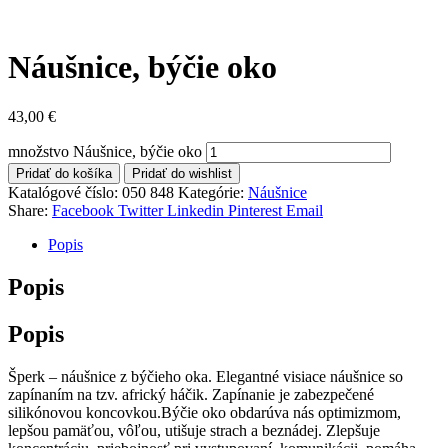
Náušnice, býčie oko
43,00
€
množstvo Náušnice, býčie oko
Pridať do košíka
Pridať do wishlist
Katalógové číslo:
050 848
Kategórie:
Náušnice
Share:
Facebook
Twitter
Linkedin
Pinterest
Email
Popis
Popis
Popis
Šperk – náušnice z býčieho oka. Elegantné visiace náušnice so
zapínaním na tzv. africký háčik. Zapínanie je zabezpečené
silikónovou koncovkou.Býčie oko obdarúva nás optimizmom,
lepšou pamäťou, vôľou, utišuje strach a beznádej. Zlepšuje