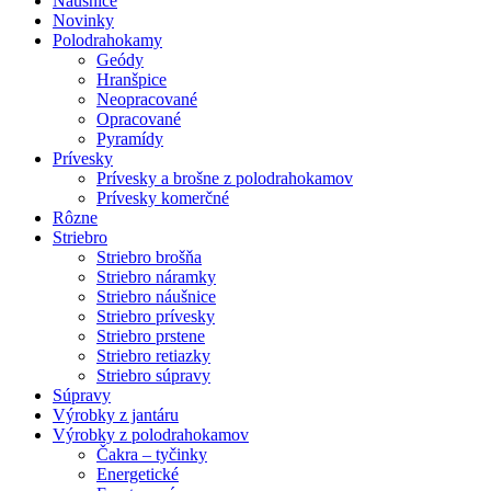
Náušnice
Novinky
Polodrahokamy
Geódy
Hranšpice
Neopracované
Opracované
Pyramídy
Prívesky
Prívesky a brošne z polodrahokamov
Prívesky komerčné
Rôzne
Striebro
Striebro brošňa
Striebro náramky
Striebro náušnice
Striebro prívesky
Striebro prstene
Striebro retiazky
Striebro súpravy
Súpravy
Výrobky z jantáru
Výrobky z polodrahokamov
Čakra – tyčinky
Energetické