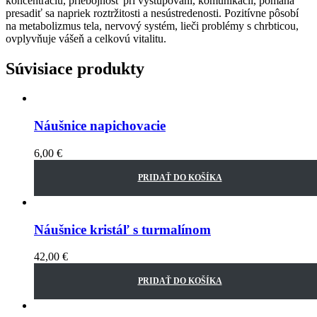
koncentráciu, priebojnosť pri vystupovaní, komunikácii, pomáha
presadiť sa napriek roztržitosti a nesústredenosti. Pozitívne pôsobí
na metabolizmus tela, nervový systém, lieči problémy s chrbticou,
ovplyvňuje vášeň a celkovú vitalitu.
Súvisiace produkty
Náušnice napichovacie
6,00
€
PRIDAŤ DO KOŠÍKA
Náušnice kristáľ s turmalínom
42,00
€
PRIDAŤ DO KOŠÍKA