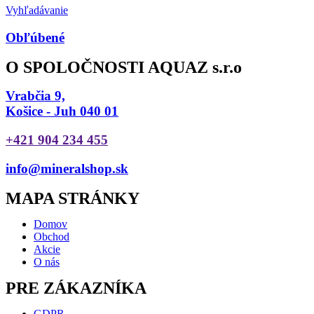
Vyhľadávanie
Obľúbené
O SPOLOČNOSTI AQUAZ s.r.o
Vrabčia 9,
Košice - Juh 040 01
+421 904 234 455
info@mineralshop.sk
MAPA STRÁNKY
Domov
Obchod
Akcie
O nás
PRE ZÁKAZNÍKA
GDPR