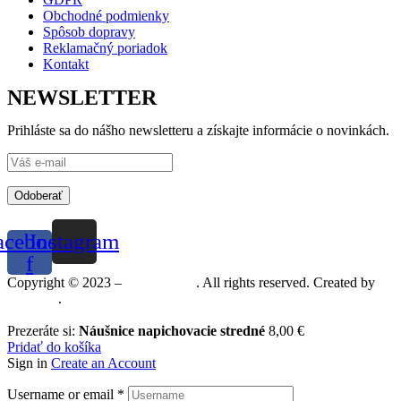
Obchodné podmienky
Spôsob dopravy
Reklamačný poriadok
Kontakt
NEWSLETTER
Prihláste sa do nášho newsletteru a získajte informácie o novinkách.
Odoberať
acebook-
Instagram
f
Copyright © 2023 –
Mineralshop
. All rights reserved. Created by
MGRAF
.
Prezeráte si:
Náušnice napichovacie stredné
8,00
€
Pridať do košíka
Sign in
Create an Account
Username or email
*