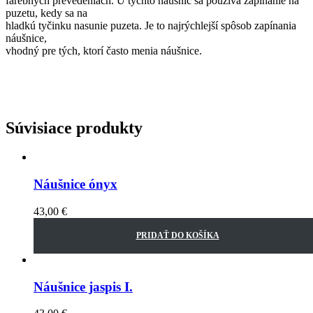
farebných prevedeniach. U týchto náušníc sa používa zapínanie na
puzetu, kedy sa na
hladkú tyčinku nasunie puzeta. Je to najrýchlejší spôsob zapínania
náušnice,
vhodný pre tých, ktorí často menia náušnice.
Súvisiace produkty
Náušnice ónyx
43,00
€
PRIDAŤ DO KOŠÍKA
Náušnice jaspis I.