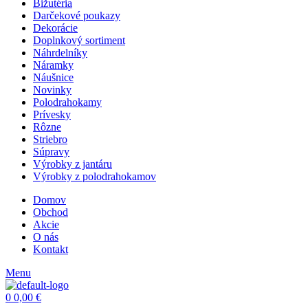
Bižutéria
Darčekové poukazy
Dekorácie
Doplnkový sortiment
Náhrdelníky
Náramky
Náušnice
Novinky
Polodrahokamy
Prívesky
Rôzne
Striebro
Súpravy
Výrobky z jantáru
Výrobky z polodrahokamov
Domov
Obchod
Akcie
O nás
Kontakt
Menu
0
0,00
€