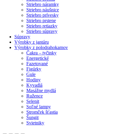
Striebro náramky
Striebro náušnice
Striebro prívesky
Striebro prstene
Striebro retiazky
Striebro súpravy
Súpravy
Výrobky z jantáru
Výrobky z polodrahokamov
Čakra – tyčinky
Energetické
Fazetované
Figúrky
Gule
Hodiny
Kyvadlá
Masážne mydlá
Ružence
Selenit
Soľné lampy
Stromček šťastia
Šungit
Svietniky