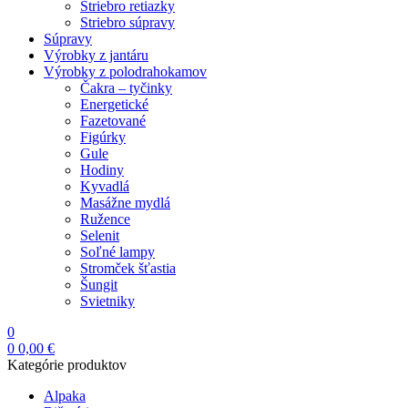
Striebro retiazky
Striebro súpravy
Súpravy
Výrobky z jantáru
Výrobky z polodrahokamov
Čakra – tyčinky
Energetické
Fazetované
Figúrky
Gule
Hodiny
Kyvadlá
Masážne mydlá
Ružence
Selenit
Soľné lampy
Stromček šťastia
Šungit
Svietniky
0
0
0,00
€
Kategórie produktov
Alpaka