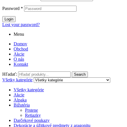
Password
*
Login
Lost your password?
Menu
Domov
Obchod
Akcie
O nás
Kontakt
Hľadať:
Search
Všetky kategórie
Všetky kategórie
Akcie
Alpaka
Bižutéria
Prstene
Retiazky
Darčekové poukazy
Dekorácie a úžitkové predmety z aragonitu