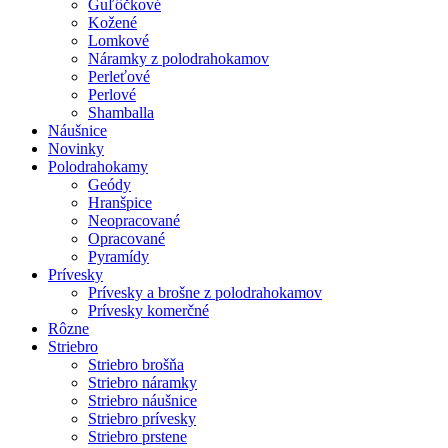
Guľôčkové
Kožené
Lomkové
Náramky z polodrahokamov
Perleťové
Perlové
Shamballa
Náušnice
Novinky
Polodrahokamy
Geódy
Hranšpice
Neopracované
Opracované
Pyramídy
Prívesky
Prívesky a brošne z polodrahokamov
Prívesky komerčné
Rôzne
Striebro
Striebro brošňa
Striebro náramky
Striebro náušnice
Striebro prívesky
Striebro prstene