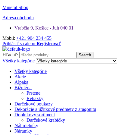
Mineral Shop
Adresa obchodu
Vrabčia 9, Košice - Juh 040 01
Mobil:
+421 904 234 455
Prihlásiť sa alebo
Registrovať
Hľadať:
Search
Všetky kategórie
Všetky kategórie
Akcie
Alpaka
Bižutéria
Prstene
Retiazky
Darčekové poukazy
Dekorácie a úžitkové predmety z aragonitu
Doplnkový sortiment
Darčekové krabičky
Náhrdelníky
Náramky