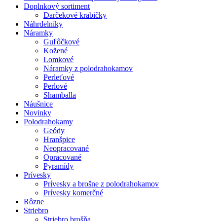
Doplnkový sortiment
Darčekové krabičky
Náhrdelníky
Náramky
Guľôčkové
Kožené
Lomkové
Náramky z polodrahokamov
Perleťové
Perlové
Shamballa
Náušnice
Novinky
Polodrahokamy
Geódy
Hranšpice
Neopracované
Opracované
Pyramídy
Prívesky
Prívesky a brošne z polodrahokamov
Prívesky komerčné
Rôzne
Striebro
Striebro brošňa