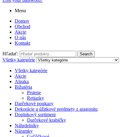
Lost your password?
Menu
Domov
Obchod
Akcie
O nás
Kontakt
Hľadať:
Search
Všetky kategórie
Všetky kategórie
Akcie
Alpaka
Bižutéria
Prstene
Retiazky
Darčekové poukazy
Dekorácie a úžitkové predmety z aragonitu
Doplnkový sortiment
Darčekové krabičky
Náhrdelníky
Náramky
Guľôčkové