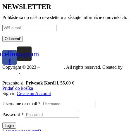
NEWSLETTER
Prihláste sa do nášho newsletteru a získajte informácie o novinkách.
Odoberať
acebook-
Instagram
f
Copyright © 2023 –
Mineralshop
. All rights reserved. Created by
MGRAF
.
Prezeráte si:
Prívesok Korál l.
55,00
€
Pridať do košíka
Sign in
Create an Account
Username or email
*
Password
*
Login