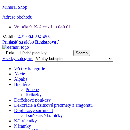
Mineral Shop
Adresa obchodu
Vrabčia 9, Košice - Juh 040 01
Mobil:
+421 904 234 455
Prihlásiť sa alebo
Registrovať
Hľadať:
Search
Všetky kategórie
Všetky kategórie
Akcie
Alpaka
Bižutéria
Prstene
Retiazky
Darčekové poukazy
Dekorácie a úžitkové predmety z aragonitu
Doplnkový sortiment
Darčekové krabičky
Náhrdelníky
Náramky