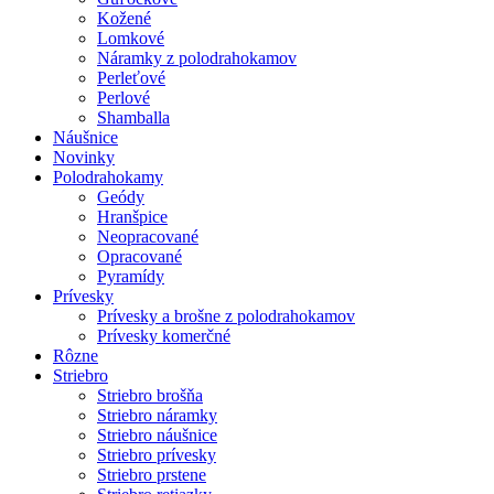
Kožené
Lomkové
Náramky z polodrahokamov
Perleťové
Perlové
Shamballa
Náušnice
Novinky
Polodrahokamy
Geódy
Hranšpice
Neopracované
Opracované
Pyramídy
Prívesky
Prívesky a brošne z polodrahokamov
Prívesky komerčné
Rôzne
Striebro
Striebro brošňa
Striebro náramky
Striebro náušnice
Striebro prívesky
Striebro prstene