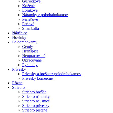
Guľôčkové
Kožené
Lomkové
Náramky z polodrahokamov
Perleťové
Perlové
Shamballa
Náušnice
Novinky
Polodrahokamy
Geódy
Hranšpice
Neopracované
Opracované
Pyramídy
Prívesky
Prívesky a brošne z polodrahokamov
Prívesky komerčné
Rôzne
Striebro
Striebro brošňa
Striebro náramky
Striebro náušnice
Striebro prívesky
Striebro prstene