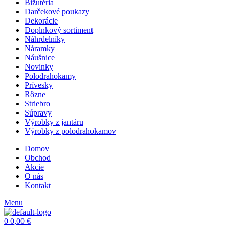
Bižutéria
Darčekové poukazy
Dekorácie
Doplnkový sortiment
Náhrdelníky
Náramky
Náušnice
Novinky
Polodrahokamy
Prívesky
Rôzne
Striebro
Súpravy
Výrobky z jantáru
Výrobky z polodrahokamov
Domov
Obchod
Akcie
O nás
Kontakt
Menu
0
0,00
€