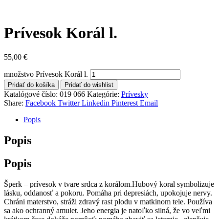
Prívesok Korál l.
55,00
€
množstvo Prívesok Korál l.
Pridať do košíka
Pridať do wishlist
Katalógové číslo:
019 066
Kategórie:
Prívesky
Share:
Facebook
Twitter
Linkedin
Pinterest
Email
Popis
Popis
Popis
Šperk – prívesok v tvare srdca z korálom.Hubový koral symbolizuje
lásku, oddanosť a pokoru. Pomáha pri depresiách, upokojuje nervy.
Chráni materstvo, stráži zdravý rast plodu v matkinom tele. Používa
sa ako ochranný amulet. Jeho energia je natoľko silná, že vo veľmi