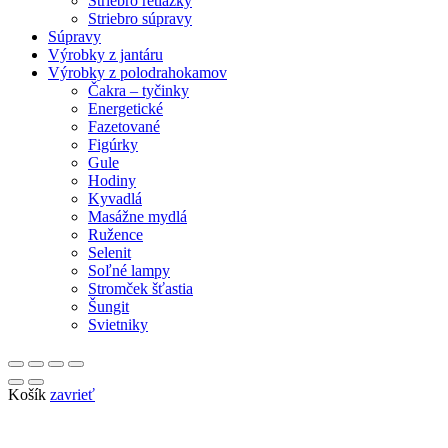
Striebro retiazky
Striebro súpravy
Súpravy
Výrobky z jantáru
Výrobky z polodrahokamov
Čakra – tyčinky
Energetické
Fazetované
Figúrky
Gule
Hodiny
Kyvadlá
Masážne mydlá
Ružence
Selenit
Soľné lampy
Stromček šťastia
Šungit
Svietniky
Košík
zavrieť