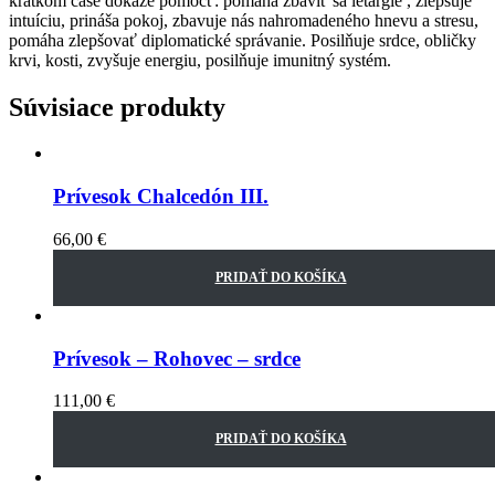
krátkom čase dokáže pomôcť: pomáha zbaviť sa letargie , zlepšuje
intuíciu, prináša pokoj, zbavuje nás nahromadeného hnevu a stresu,
pomáha zlepšovať diplomatické správanie. Posilňuje srdce, obličky
krvi, kosti, zvyšuje energiu, posilňuje imunitný systém.
Súvisiace produkty
Prívesok Chalcedón III.
66,00
€
PRIDAŤ DO KOŠÍKA
Prívesok – Rohovec – srdce
111,00
€
PRIDAŤ DO KOŠÍKA