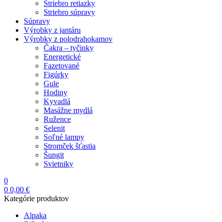
Striebro retiazky
Striebro súpravy
Súpravy
Výrobky z jantáru
Výrobky z polodrahokamov
Čakra – tyčinky
Energetické
Fazetované
Figúrky
Gule
Hodiny
Kyvadlá
Masážne mydlá
Ružence
Selenit
Soľné lampy
Stromček šťastia
Šungit
Svietniky
0
0
0,00
€
Kategórie produktov
Alpaka