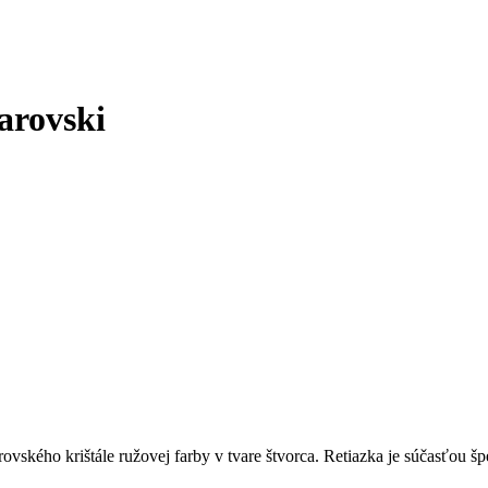
warovski
rovského krištále ružovej farby v tvare štvorca. Retiazka je súčasťou š