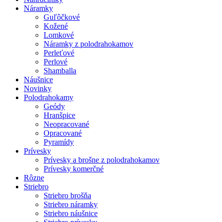
Náramky
Guľôčkové
Kožené
Lomkové
Náramky z polodrahokamov
Perleťové
Perlové
Shamballa
Náušnice
Novinky
Polodrahokamy
Geódy
Hranšpice
Neopracované
Opracované
Pyramídy
Prívesky
Prívesky a brošne z polodrahokamov
Prívesky komerčné
Rôzne
Striebro
Striebro brošňa
Striebro náramky
Striebro náušnice