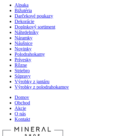
Alpaka
Bižutéria
Darčekové poukazy
Dekorácie
Doplnkový sortiment
Náhrdelníky
Náramky
Náušnice
Novinky
Polodrahokamy
Prívesky
Rôzne
Striebro
Súpravy
Výrobky z jantáru
Výrobky z polodrahokamov
Domov
Obchod
Akcie
O nás
Kontakt
Menu