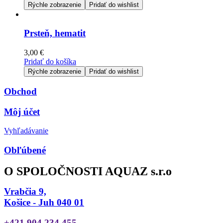
Rýchle zobrazenie
Pridať do wishlist
Prsteň, hematit
3,00
€
Pridať do košíka
Rýchle zobrazenie
Pridať do wishlist
Obchod
Môj účet
Vyhľadávanie
Obľúbené
O SPOLOČNOSTI AQUAZ s.r.o
Vrabčia 9,
Košice - Juh 040 01
+421 904 234 455