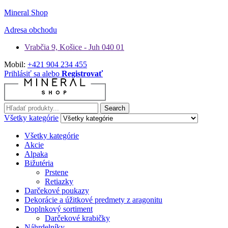
Mineral Shop
Adresa obchodu
Vrabčia 9, Košice - Juh 040 01
Mobil:
+421 904 234 455
Prihlásiť sa alebo
Registrovať
Hľadať:
Search
Všetky kategórie
Všetky kategórie
Akcie
Alpaka
Bižutéria
Prstene
Retiazky
Darčekové poukazy
Dekorácie a úžitkové predmety z aragonitu
Doplnkový sortiment
Darčekové krabičky
Náhrdelníky