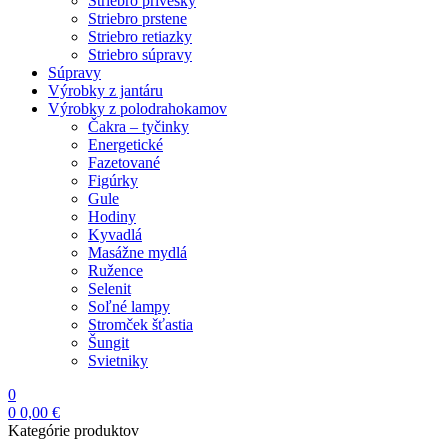
Striebro prívesky
Striebro prstene
Striebro retiazky
Striebro súpravy
Súpravy
Výrobky z jantáru
Výrobky z polodrahokamov
Čakra – tyčinky
Energetické
Fazetované
Figúrky
Gule
Hodiny
Kyvadlá
Masážne mydlá
Ružence
Selenit
Soľné lampy
Stromček šťastia
Šungit
Svietniky
0
0
0,00
€
Kategórie produktov