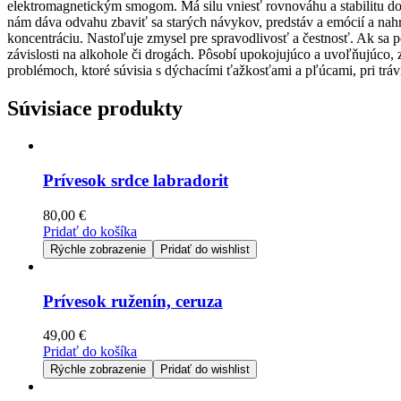
elektromagnetickým smogom. Má silu vniesť rovnováhu a stabilitu do 
nám dáva odvahu zbaviť sa starých návykov, predstáv a emócií a nahr
koncentráciu. Nastoľuje zmysel pre spravodlivosť a čestnosť. Ak sa 
závislosti na alkohole či drogách. Pôsobí upokojujúco a uvoľňujúco, 
problémoch, ktoré súvisia s dýchacími ťažkosťami a pľúcami, pri trávi
Súvisiace produkty
Prívesok srdce labradorit
80,00
€
Pridať do košíka
Rýchle zobrazenie
Pridať do wishlist
Prívesok ruženín, ceruza
49,00
€
Pridať do košíka
Rýchle zobrazenie
Pridať do wishlist