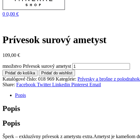
0
0,00
€
Prívesok surový ametyst
109,00
€
množstvo Prívesok surový ametyst
Pridať do košíka
Pridať do wishlist
Katalógové číslo:
018 969
Kategórie:
Prívesky a brošne z polodraho
Share:
Facebook
Twitter
Linkedin
Pinterest
Email
Popis
Popis
Popis
Šperk – exkluzívny prívesok z ametystu extra.Ametyst je kameňom duc