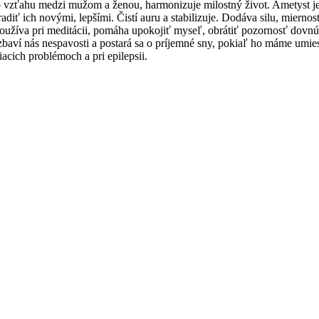
vzťahu medzi mužom a ženou, harmonizuje milostný život. Ametyst je s
adiť ich novými, lepšími. Čistí auru a stabilizuje. Dodáva silu, mier
používa pri meditácii, pomáha upokojiť myseľ, obrátiť pozornosť dovnú
zbaví nás nespavosti a postará sa o príjemné sny, pokiaľ ho máme umie
acich problémoch a pri epilepsii.