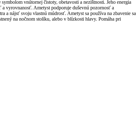
ymbolom vnútornej čistoty, obetavosti a nezištnosti. Jeho energia
nosť a vyrovnanosť. Ametyst podporuje duševnú pozornosť a
tra a nájsť svoju vlastnú múdrosť. Ametyst sa používa na zbavenie sa
stnený na nočnom stolíku, alebo v blízkosti hlavy. Pomáha pri