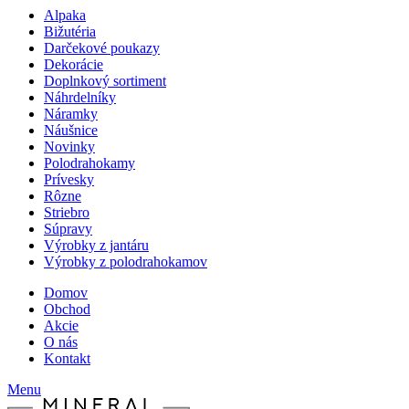
Alpaka
Bižutéria
Darčekové poukazy
Dekorácie
Doplnkový sortiment
Náhrdelníky
Náramky
Náušnice
Novinky
Polodrahokamy
Prívesky
Rôzne
Striebro
Súpravy
Výrobky z jantáru
Výrobky z polodrahokamov
Domov
Obchod
Akcie
O nás
Kontakt
Menu