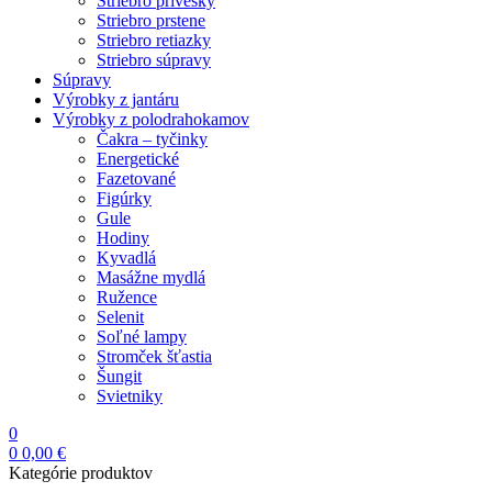
Striebro prívesky
Striebro prstene
Striebro retiazky
Striebro súpravy
Súpravy
Výrobky z jantáru
Výrobky z polodrahokamov
Čakra – tyčinky
Energetické
Fazetované
Figúrky
Gule
Hodiny
Kyvadlá
Masážne mydlá
Ružence
Selenit
Soľné lampy
Stromček šťastia
Šungit
Svietniky
0
0
0,00
€
Kategórie produktov