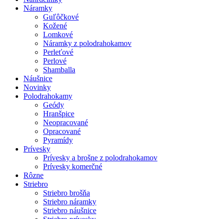
Náramky
Guľôčkové
Kožené
Lomkové
Náramky z polodrahokamov
Perleťové
Perlové
Shamballa
Náušnice
Novinky
Polodrahokamy
Geódy
Hranšpice
Neopracované
Opracované
Pyramídy
Prívesky
Prívesky a brošne z polodrahokamov
Prívesky komerčné
Rôzne
Striebro
Striebro brošňa
Striebro náramky
Striebro náušnice