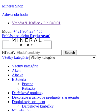
Mineral Shop
Adresa obchodu
Vrabčia 9, Košice - Juh 040 01
Mobil:
+421 904 234 455
Prihlásiť sa alebo
Registrovať
Hľadať:
Search
Všetky kategórie
Všetky kategórie
Akcie
Alpaka
Bižutéria
Prstene
Retiazky
Darčekové poukazy
Dekorácie a úžitkové predmety z aragonitu
Doplnkový sortiment
Darčekové krabičky
Náhrdelníky