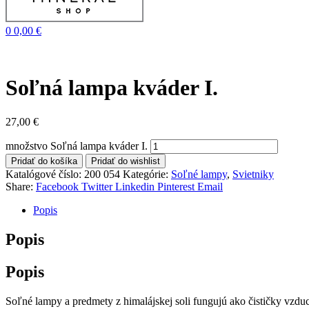
0
0,00
€
Soľná lampa kváder I.
27,00
€
množstvo Soľná lampa kváder I.
Pridať do košíka
Pridať do wishlist
Katalógové číslo:
200 054
Kategórie:
Soľné lampy
,
Svietniky
Share:
Facebook
Twitter
Linkedin
Pinterest
Email
Popis
Popis
Popis
Soľné lampy a predmety z himalájskej soli fungujú ako čističky vzdu