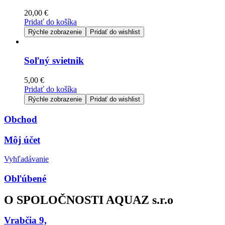
20,00
€
Pridať do košíka
Rýchle zobrazenie
Pridať do wishlist
Soľný svietnik
5,00
€
Pridať do košíka
Rýchle zobrazenie
Pridať do wishlist
Obchod
Môj účet
Vyhľadávanie
Obľúbené
O SPOLOČNOSTI AQUAZ s.r.o
Vrabčia 9,