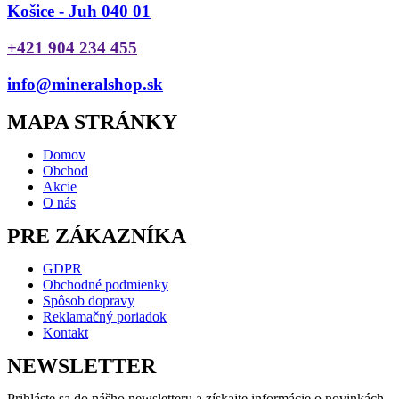
Košice - Juh 040 01
+421 904 234 455
info@mineralshop.sk
MAPA STRÁNKY
Domov
Obchod
Akcie
O nás
PRE ZÁKAZNÍKA
GDPR
Obchodné podmienky
Spôsob dopravy
Reklamačný poriadok
Kontakt
NEWSLETTER
Prihláste sa do nášho newsletteru a získajte informácie o novinkách.