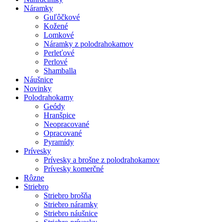
Náramky
Guľôčkové
Kožené
Lomkové
Náramky z polodrahokamov
Perleťové
Perlové
Shamballa
Náušnice
Novinky
Polodrahokamy
Geódy
Hranšpice
Neopracované
Opracované
Pyramídy
Prívesky
Prívesky a brošne z polodrahokamov
Prívesky komerčné
Rôzne
Striebro
Striebro brošňa
Striebro náramky
Striebro náušnice