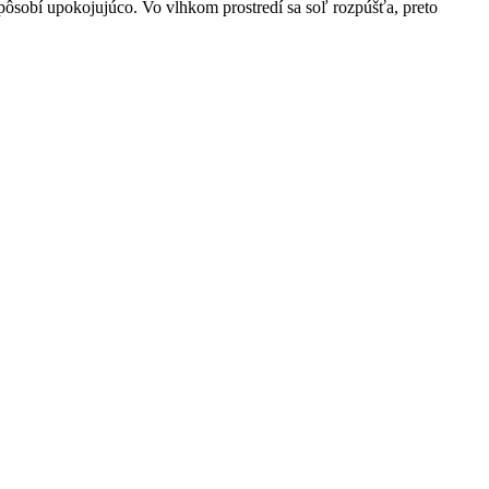
 pôsobí upokojujúco. Vo vlhkom prostredí sa soľ rozpúšťa, preto