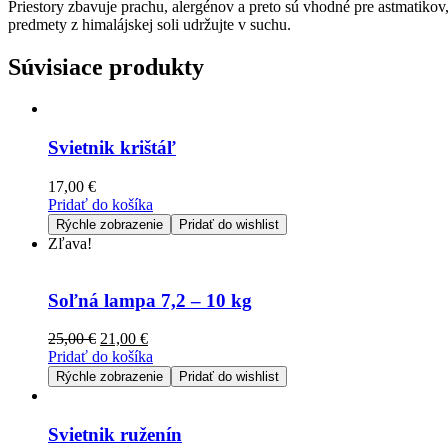
Priestory zbavuje prachu, alergénov a preto sú vhodné pre astmatikov
predmety z himalájskej soli udržujte v suchu.
Súvisiace produkty
Svietnik krištáľ
17,00
€
Pridať do košíka
Rýchle zobrazenie
Pridať do wishlist
Zľava!
Soľná lampa 7,2 – 10 kg
25,00
€
21,00
€
Pridať do košíka
Rýchle zobrazenie
Pridať do wishlist
Svietnik ruženín