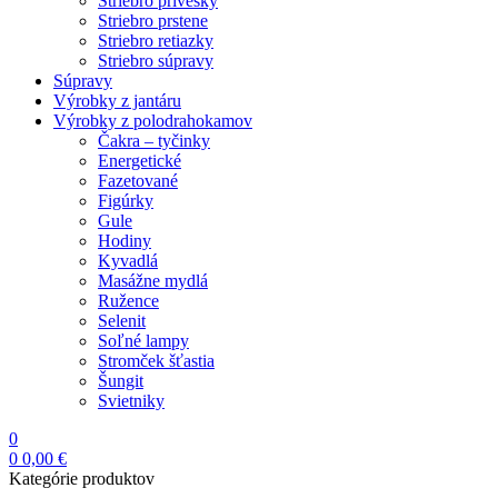
Striebro prívesky
Striebro prstene
Striebro retiazky
Striebro súpravy
Súpravy
Výrobky z jantáru
Výrobky z polodrahokamov
Čakra – tyčinky
Energetické
Fazetované
Figúrky
Gule
Hodiny
Kyvadlá
Masážne mydlá
Ružence
Selenit
Soľné lampy
Stromček šťastia
Šungit
Svietniky
0
0
0,00
€
Kategórie produktov