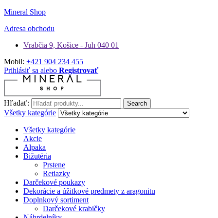
Mineral Shop
Adresa obchodu
Vrabčia 9, Košice - Juh 040 01
Mobil:
+421 904 234 455
Prihlásiť sa alebo
Registrovať
Hľadať:
Search
Všetky kategórie
Všetky kategórie
Akcie
Alpaka
Bižutéria
Prstene
Retiazky
Darčekové poukazy
Dekorácie a úžitkové predmety z aragonitu
Doplnkový sortiment
Darčekové krabičky
Náhrdelníky