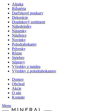
Alpaka
Bižutéria
Darčekové poukazy
Dekorácie
Doplnkový sortiment
Náhrdelníky
Náramky
Náušnice
Novinky
Polodrahokamy
Prívesky
Rôzne
Striebro
Súpravy
Výrobky z jantáru
Výrobky z polodrahokamov
Domov
Obchod
Akcie
O nás
Kontakt
Menu