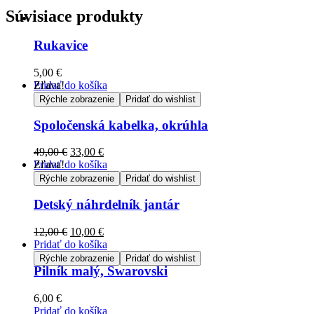
Súvisiace produkty
Rukavice
5,00
€
Pridať do košíka
Zľava!
Rýchle zobrazenie
Pridať do wishlist
Spoločenská kabelka, okrúhla
49,00
€
33,00
€
Pridať do košíka
Zľava!
Rýchle zobrazenie
Pridať do wishlist
Detský náhrdelník jantár
12,00
€
10,00
€
Pridať do košíka
Rýchle zobrazenie
Pridať do wishlist
Pilník malý, Swarovski
6,00
€
Pridať do košíka