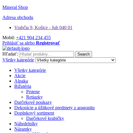
Mineral Shop
Adresa obchodu
Vrabčia 9, Košice - Juh 040 01
Mobil:
+421 904 234 455
Prihlásiť sa alebo
Registrovať
Hľadať:
Search
Všetky kategórie
Všetky kategórie
Akcie
Alpaka
Bižutéria
Prstene
Retiazky
Darčekové poukazy
Dekorácie a úžitkové predmety z aragonitu
Doplnkový sortiment
Darčekové krabičky
Náhrdelníky
Náramky