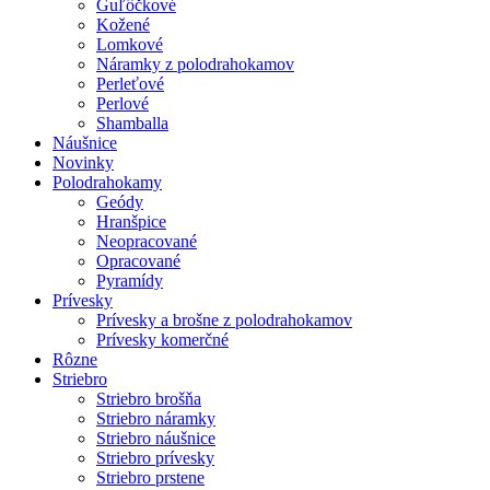
Guľôčkové
Kožené
Lomkové
Náramky z polodrahokamov
Perleťové
Perlové
Shamballa
Náušnice
Novinky
Polodrahokamy
Geódy
Hranšpice
Neopracované
Opracované
Pyramídy
Prívesky
Prívesky a brošne z polodrahokamov
Prívesky komerčné
Rôzne
Striebro
Striebro brošňa
Striebro náramky
Striebro náušnice
Striebro prívesky
Striebro prstene