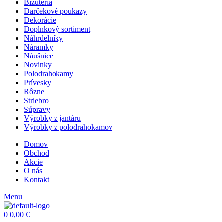
Bižutéria
Darčekové poukazy
Dekorácie
Doplnkový sortiment
Náhrdelníky
Náramky
Náušnice
Novinky
Polodrahokamy
Prívesky
Rôzne
Striebro
Súpravy
Výrobky z jantáru
Výrobky z polodrahokamov
Domov
Obchod
Akcie
O nás
Kontakt
Menu
0
0,00
€