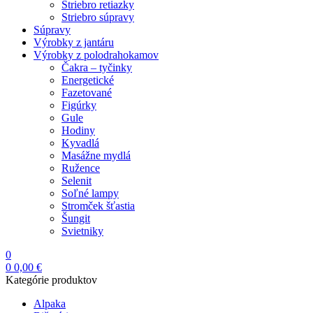
Striebro retiazky
Striebro súpravy
Súpravy
Výrobky z jantáru
Výrobky z polodrahokamov
Čakra – tyčinky
Energetické
Fazetované
Figúrky
Gule
Hodiny
Kyvadlá
Masážne mydlá
Ružence
Selenit
Soľné lampy
Stromček šťastia
Šungit
Svietniky
0
0
0,00
€
Kategórie produktov
Alpaka