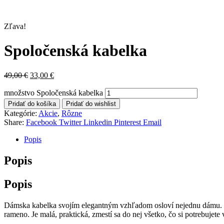
Zľava!
Spoločenská kabelka
49,00
€
33,00
€
množstvo Spoločenská kabelka
Pridať do košíka
Pridať do wishlist
Kategórie:
Akcie
,
Rôzne
Share:
Facebook
Twitter
Linkedin
Pinterest
Email
Popis
Popis
Popis
Dámska kabelka svojím elegantným vzhľadom osloví nejednu dámu. Má e
rameno. Je malá, praktická, zmestí sa do nej všetko, čo si potrebujete