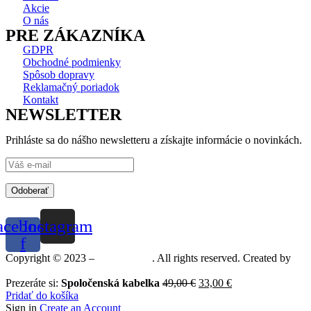
Akcie
O nás
PRE ZÁKAZNÍKA
GDPR
Obchodné podmienky
Spôsob dopravy
Reklamačný poriadok
Kontakt
NEWSLETTER
Prihláste sa do nášho newsletteru a získajte informácie o novinkách.
Odoberať
acebook-
Instagram
f
Copyright © 2023 –
Mineralshop
. All rights reserved. Created by
MG
Prezeráte si:
Spoločenská kabelka
49,00
€
33,00
€
Pridať do košíka
Sign in
Create an Account