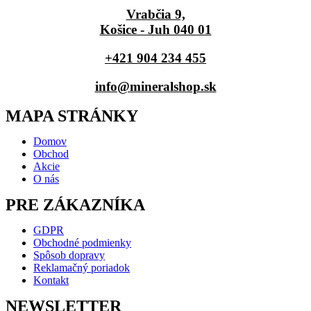
Vrabčia 9,
Košice - Juh 040 01
+421 904 234 455
info@mineralshop.sk
MAPA STRÁNKY
Domov
Obchod
Akcie
O nás
PRE ZÁKAZNÍKA
GDPR
Obchodné podmienky
Spôsob dopravy
Reklamačný poriadok
Kontakt
NEWSLETTER