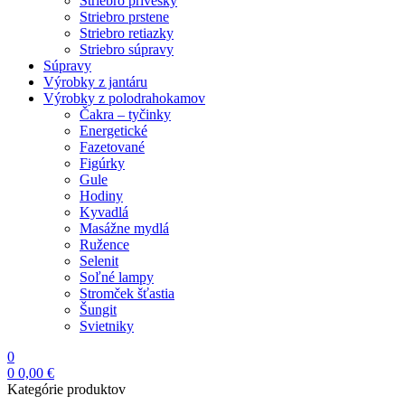
Striebro prívesky
Striebro prstene
Striebro retiazky
Striebro súpravy
Súpravy
Výrobky z jantáru
Výrobky z polodrahokamov
Čakra – tyčinky
Energetické
Fazetované
Figúrky
Gule
Hodiny
Kyvadlá
Masážne mydlá
Ružence
Selenit
Soľné lampy
Stromček šťastia
Šungit
Svietniky
0
0
0,00
€
Kategórie produktov