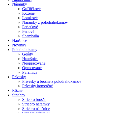
Náramky
Guľôčkové
Kožené
Lomkové
Náramky z polodrahokamov
Perleťové
Perlové
Shamballa
Náušnice
Novinky
Polodrahokamy
Geódy
Hranšpice
Neopracované
Opracované
Pyramídy
Prívesky
Prívesky a brošne z polodrahokamov
Prívesky komerčné
Rôzne
Striebro
Striebro brošňa
Striebro náramky
Striebro náušnice