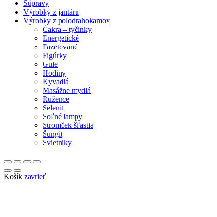
Súpravy
Výrobky z jantáru
Výrobky z polodrahokamov
Čakra – tyčinky
Energetické
Fazetované
Figúrky
Gule
Hodiny
Kyvadlá
Masážne mydlá
Ružence
Selenit
Soľné lampy
Stromček šťastia
Šungit
Svietniky
Košík
zavrieť