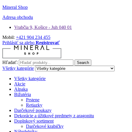
Mineral Shop
Adresa obchodu
Vrabčia 9, Košice - Juh 040 01
Mobil:
+421 904 234 455
Prihlásiť sa alebo
Registrovať
Hľadať:
Search
Všetky kategórie
Všetky kategórie
Akcie
Alpaka
Bižutéria
Prstene
Retiazky
Darčekové poukazy
Dekorácie a úžitkové predmety z aragonitu
Doplnkový sortiment
Darčekové krabičky
Náhrdelníky