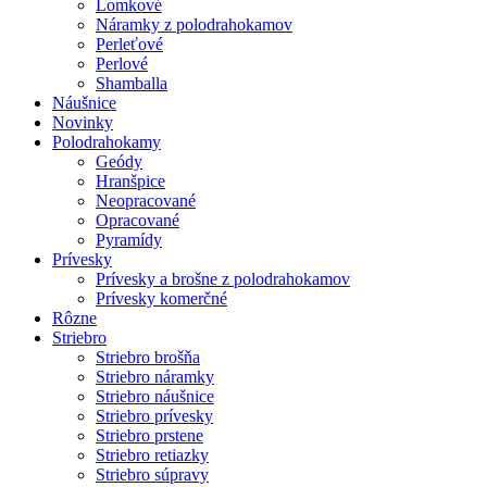
Lomkové
Náramky z polodrahokamov
Perleťové
Perlové
Shamballa
Náušnice
Novinky
Polodrahokamy
Geódy
Hranšpice
Neopracované
Opracované
Pyramídy
Prívesky
Prívesky a brošne z polodrahokamov
Prívesky komerčné
Rôzne
Striebro
Striebro brošňa
Striebro náramky
Striebro náušnice
Striebro prívesky
Striebro prstene
Striebro retiazky
Striebro súpravy