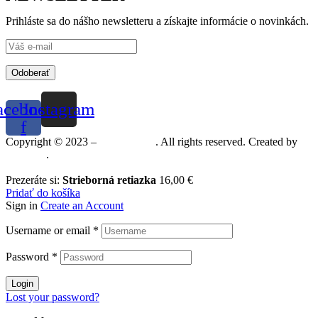
Prihláste sa do nášho newsletteru a získajte informácie o novinkách.
Odoberať
acebook-
Instagram
f
Copyright © 2023 –
Mineralshop
. All rights reserved. Created by
MGRAF
.
Prezeráte si:
Strieborná retiazka
16,00
€
Pridať do košíka
Sign in
Create an Account
Username or email
*
Password
*
Login
Lost your password?