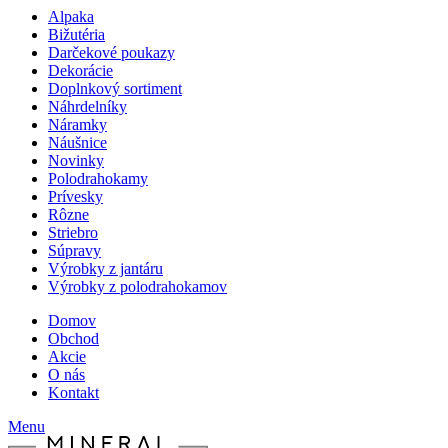
Alpaka
Bižutéria
Darčekové poukazy
Dekorácie
Doplnkový sortiment
Náhrdelníky
Náramky
Náušnice
Novinky
Polodrahokamy
Prívesky
Rôzne
Striebro
Súpravy
Výrobky z jantáru
Výrobky z polodrahokamov
Domov
Obchod
Akcie
O nás
Kontakt
Menu