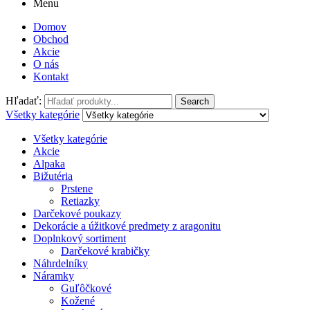
Menu
Domov
Obchod
Akcie
O nás
Kontakt
Hľadať:
Search
Všetky kategórie
Všetky kategórie
Akcie
Alpaka
Bižutéria
Prstene
Retiazky
Darčekové poukazy
Dekorácie a úžitkové predmety z aragonitu
Doplnkový sortiment
Darčekové krabičky
Náhrdelníky
Náramky
Guľôčkové
Kožené