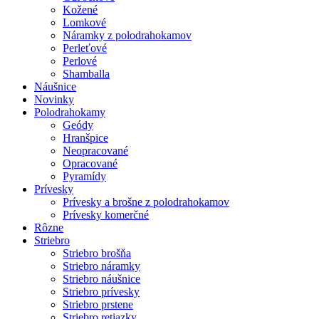
Kožené
Lomkové
Náramky z polodrahokamov
Perleťové
Perlové
Shamballa
Náušnice
Novinky
Polodrahokamy
Geódy
Hranšpice
Neopracované
Opracované
Pyramídy
Prívesky
Prívesky a brošne z polodrahokamov
Prívesky komerčné
Rôzne
Striebro
Striebro brošňa
Striebro náramky
Striebro náušnice
Striebro prívesky
Striebro prstene
Striebro retiazky