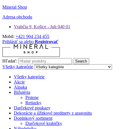
Mineral Shop
Adresa obchodu
Vrabčia 9, Košice - Juh 040 01
Mobil:
+421 904 234 455
Prihlásiť sa alebo
Registrovať
Hľadať:
Search
Všetky kategórie
Všetky kategórie
Akcie
Alpaka
Bižutéria
Prstene
Retiazky
Darčekové poukazy
Dekorácie a úžitkové predmety z aragonitu
Doplnkový sortiment
Darčekové krabičky
Náhrdelníky