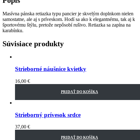
Popis
Masívna pánska retiazka typu pancier je skvelým doplnkom nielen
samostatne, ale aj s príveskom. Hodí sa ako k elegantnému, tak aj k
športovému štýlu, pretože nepôsobí rušivo. Retiazka sa zapína na
karabínku.
Súvisiace produkty
Strieborné náušnice kvietky
16,00
€
PRIDAŤ DO KOŠÍKA
Strieborný prívesok srdce
37,00
€
PRIDAŤ DO KOŠÍKA