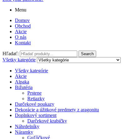
Menu
Domov
Obchod
Akcie
O nás
Kontakt
Hľadať:
Search
Všetky kategórie
Všetky kategórie
Akcie
Alpaka
Bižutéria
Prstene
Retiazky
Darčekové poukazy
Dekorácie a úžitkové predmety z aragonitu
Doplnkový sortiment
Darčekové krabičky
Náhrdelníky
Náramky
Guľôčkové