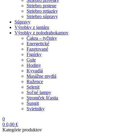
Striebro prívesky
Striebro prstene
Striebro retiazky
Striebro súpravy
Súpravy
Výrobky z jantáru
Výrobky z polodrahokamov
Čakra – tyčinky
Energetické
Fazetované
Figúrky
Gule
Hodiny
Kyvadlá
Masážne mydlá
Ružence
Selenit
Soľné lampy
Stromček šťastia
Šungit
Svietniky
0
0
0,00
€
Kategórie produktov