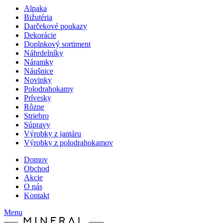
Alpaka
Bižutéria
Darčekové poukazy
Dekorácie
Doplnkový sortiment
Náhrdelníky
Náramky
Náušnice
Novinky
Polodrahokamy
Prívesky
Rôzne
Striebro
Súpravy
Výrobky z jantáru
Výrobky z polodrahokamov
Domov
Obchod
Akcie
O nás
Kontakt
Menu