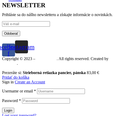
NEWSLETTER
Prihláste sa do nášho newsletteru a získajte informácie o novinkách.
Odoberať
acebook-
Instagram
f
Copyright © 2023 –
Mineralshop
. All rights reserved. Created by
MGRAF
.
Prezeráte si:
Strieborná retiazka pancier, pánska
83,00
€
Pridať do košíka
Sign in
Create an Account
Username or email
*
Password
*
Login
Lost your password?