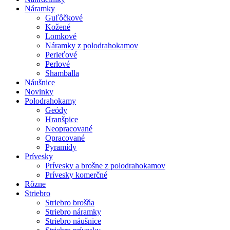
Náramky
Guľôčkové
Kožené
Lomkové
Náramky z polodrahokamov
Perleťové
Perlové
Shamballa
Náušnice
Novinky
Polodrahokamy
Geódy
Hranšpice
Neopracované
Opracované
Pyramídy
Prívesky
Prívesky a brošne z polodrahokamov
Prívesky komerčné
Rôzne
Striebro
Striebro brošňa
Striebro náramky
Striebro náušnice