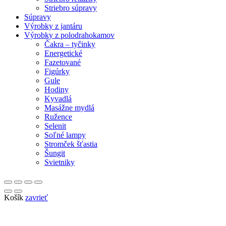
Striebro súpravy
Súpravy
Výrobky z jantáru
Výrobky z polodrahokamov
Čakra – tyčinky
Energetické
Fazetované
Figúrky
Gule
Hodiny
Kyvadlá
Masážne mydlá
Ružence
Selenit
Soľné lampy
Stromček šťastia
Šungit
Svietniky
Košík
zavrieť