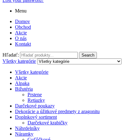
Lost your password?
Menu
Domov
Obchod
Akcie
O nás
Kontakt
Hľadať:
Search
Všetky kategórie
Všetky kategórie
Akcie
Alpaka
Bižutéria
Prstene
Retiazky
Darčekové poukazy
Dekorácie a úžitkové predmety z aragonitu
Doplnkový sortiment
Darčekové krabičky
Náhrdelníky
Náramky
Guľôčkové