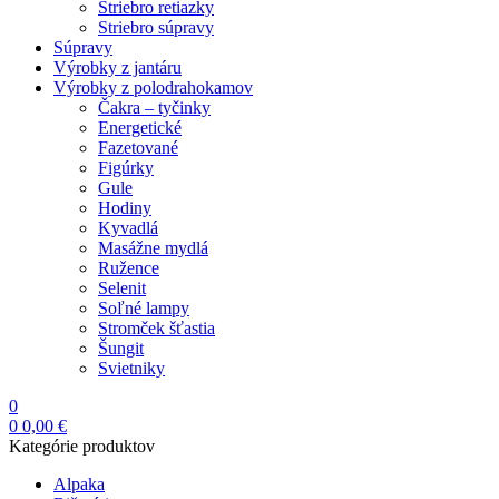
Striebro retiazky
Striebro súpravy
Súpravy
Výrobky z jantáru
Výrobky z polodrahokamov
Čakra – tyčinky
Energetické
Fazetované
Figúrky
Gule
Hodiny
Kyvadlá
Masážne mydlá
Ružence
Selenit
Soľné lampy
Stromček šťastia
Šungit
Svietniky
0
0
0,00
€
Kategórie produktov
Alpaka