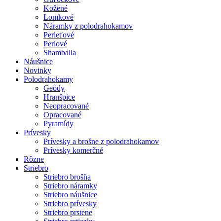
Kožené
Lomkové
Náramky z polodrahokamov
Perleťové
Perlové
Shamballa
Náušnice
Novinky
Polodrahokamy
Geódy
Hranšpice
Neopracované
Opracované
Pyramídy
Prívesky
Prívesky a brošne z polodrahokamov
Prívesky komerčné
Rôzne
Striebro
Striebro brošňa
Striebro náramky
Striebro náušnice
Striebro prívesky
Striebro prstene