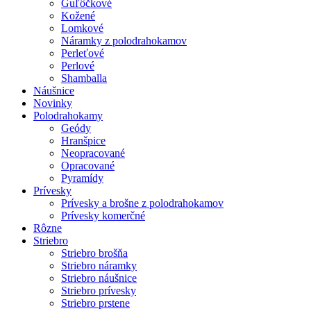
Guľôčkové
Kožené
Lomkové
Náramky z polodrahokamov
Perleťové
Perlové
Shamballa
Náušnice
Novinky
Polodrahokamy
Geódy
Hranšpice
Neopracované
Opracované
Pyramídy
Prívesky
Prívesky a brošne z polodrahokamov
Prívesky komerčné
Rôzne
Striebro
Striebro brošňa
Striebro náramky
Striebro náušnice
Striebro prívesky
Striebro prstene