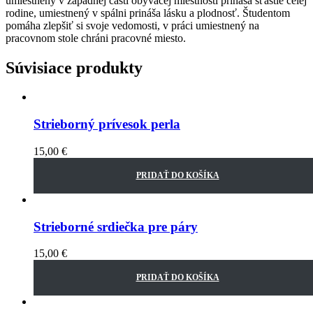
umiestnený v západnej časti obývacej miestnosti prináša šťastie celej
rodine, umiestnený v spálni prináša lásku a plodnosť. Študentom
pomáha zlepšiť si svoje vedomosti, v práci umiestnený na
pracovnom stole chráni pracovné miesto.
Súvisiace produkty
Strieborný prívesok perla
15,00
€
PRIDAŤ DO KOŠÍKA
Strieborné srdiečka pre páry
15,00
€
PRIDAŤ DO KOŠÍKA