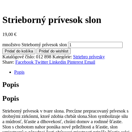
Strieborný prívesok slon
19,00
€
množstvo Strieborný prívesok slon
Pridať do košíka
Pridať do wishlist
Katalógové číslo:
012 898
Kategórie:
Striebro prívesky
Share:
Facebook
Twitter
Linkedin
Pinterest
Email
Popis
Popis
Popis
Strieborný prívesok v tvare slona. Precízne prepracovaný prívesok s
drobnými zirkónmi, ktoré zdobia chrbát slona.Slon symbolizuje silu
a múdrosť, šťastie a dlhovekosť, chráni domov a rodinné šťastie.
Slon s chobotom nahor ponúka nové príležitosti a šťastie, slon