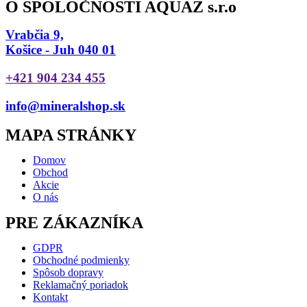
O SPOLOČNOSTI AQUAZ s.r.o
Vrabčia 9,
Košice - Juh 040 01
+421 904 234 455
info@mineralshop.sk
MAPA STRÁNKY
Domov
Obchod
Akcie
O nás
PRE ZÁKAZNÍKA
GDPR
Obchodné podmienky
Spôsob dopravy
Reklamačný poriadok
Kontakt