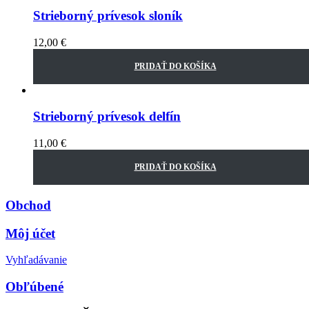
Strieborný prívesok sloník
12,00
€
PRIDAŤ DO KOŠÍKA
Strieborný prívesok delfín
11,00
€
PRIDAŤ DO KOŠÍKA
Obchod
Môj účet
Vyhľadávanie
Obľúbené