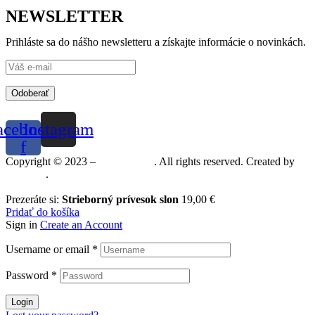
NEWSLETTER
Prihláste sa do nášho newsletteru a získajte informácie o novinkách.
Odoberať
acebook-
Instagram
f
Copyright © 2023 –
Mineralshop
. All rights reserved. Created by
MGRAF
.
Prezeráte si:
Strieborný prívesok slon
19,00
€
Pridať do košíka
Sign in
Create an Account
Username or email
*
Password
*
Login