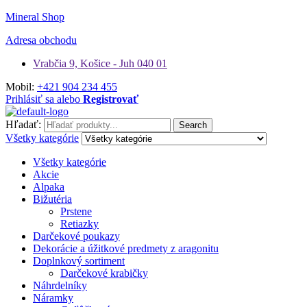
Mineral Shop
Adresa obchodu
Vrabčia 9, Košice - Juh 040 01
Mobil:
+421 904 234 455
Prihlásiť sa alebo
Registrovať
Hľadať:
Search
Všetky kategórie
Všetky kategórie
Akcie
Alpaka
Bižutéria
Prstene
Retiazky
Darčekové poukazy
Dekorácie a úžitkové predmety z aragonitu
Doplnkový sortiment
Darčekové krabičky
Náhrdelníky
Náramky