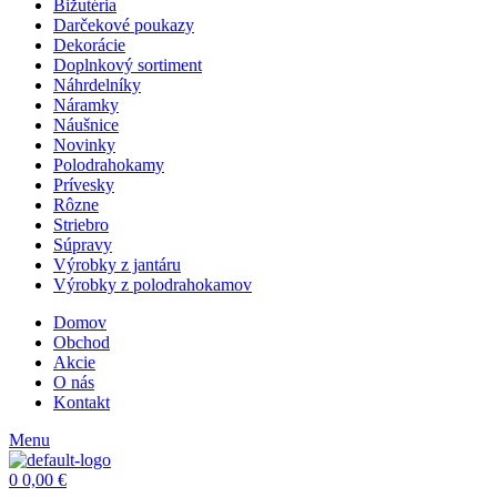
Bižutéria
Darčekové poukazy
Dekorácie
Doplnkový sortiment
Náhrdelníky
Náramky
Náušnice
Novinky
Polodrahokamy
Prívesky
Rôzne
Striebro
Súpravy
Výrobky z jantáru
Výrobky z polodrahokamov
Domov
Obchod
Akcie
O nás
Kontakt
Menu
0
0,00
€