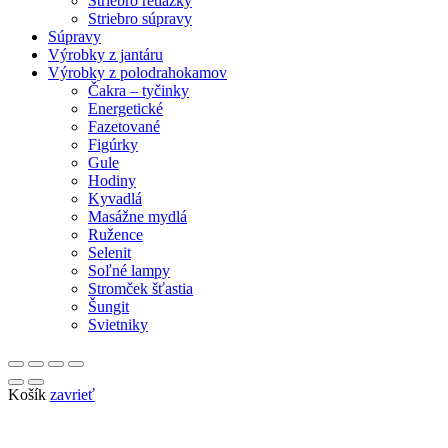
Striebro retiazky
Striebro súpravy
Súpravy
Výrobky z jantáru
Výrobky z polodrahokamov
Čakra – tyčinky
Energetické
Fazetované
Figúrky
Gule
Hodiny
Kyvadlá
Masážne mydlá
Ružence
Selenit
Soľné lampy
Stromček šťastia
Šungit
Svietniky
Košík
zavrieť