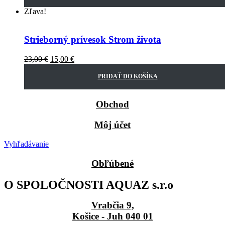
Zľava!
Strieborný prívesok Strom života
23,00
€
15,00
€
PRIDAŤ DO KOŠÍKA
Obchod
Môj účet
Vyhľadávanie
Obľúbené
O SPOLOČNOSTI AQUAZ s.r.o
Vrabčia 9,
Košice - Juh 040 01