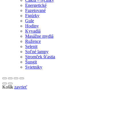
Čakra – tyčinky
Energetické
Fazetované
Figúrky
Gule
Hodiny
Kyvadlá
Masážne mydlá
Ružence
Selenit
Soľné lampy
Stromček šťastia
Šungit
Svietniky
Košík
zavrieť