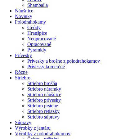
Shamballa
Náušnice
Novinky
Polodrahokamy
Geódy
Hranšpice
Neopracované
Opracované
Pyramídy
Prívesky
Prívesky a brošne z polodrahokamov
Prívesky komerčné
Rôzne
Striebro
Striebro brošňa
Striebro náramky
Striebro náušnice
Striebro prívesky
Striebro prstene
Striebro retiazky
Striebro súpravy
Súpravy
Výrobky z jantáru
Výrobky z polodrahokamov