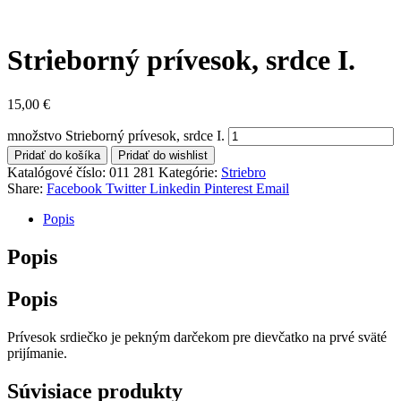
Strieborný prívesok, srdce I.
15,00
€
množstvo Strieborný prívesok, srdce I.
Pridať do košíka
Pridať do wishlist
Katalógové číslo:
011 281
Kategórie:
Striebro
Share:
Facebook
Twitter
Linkedin
Pinterest
Email
Popis
Popis
Popis
Prívesok srdiečko je pekným darčekom pre dievčatko na prvé sväté
prijímanie.
Súvisiace produkty