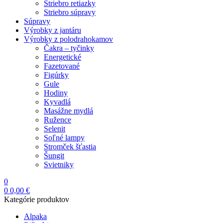
Striebro retiazky
Striebro súpravy
Súpravy
Výrobky z jantáru
Výrobky z polodrahokamov
Čakra – tyčinky
Energetické
Fazetované
Figúrky
Gule
Hodiny
Kyvadlá
Masážne mydlá
Ružence
Selenit
Soľné lampy
Stromček šťastia
Šungit
Svietniky
0
0
0,00
€
Kategórie produktov
Alpaka