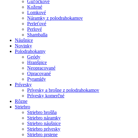
Guľôčkové
Kožené
Lomkové
Náramky z polodrahokamov
Perleťové
Perlové
Shamballa
Náušnice
Novinky
Polodrahokamy
Geódy
Hranšpice
Neopracované
Opracované
Pyramídy
Prívesky
Prívesky a brošne z polodrahokamov
Prívesky komerčné
Rôzne
Striebro
Striebro brošňa
Striebro náramky
Striebro náušnice
Striebro prívesky
Striebro prstene