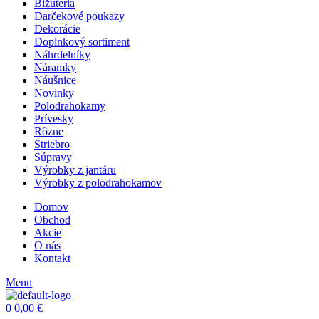
Bižutéria
Darčekové poukazy
Dekorácie
Doplnkový sortiment
Náhrdelníky
Náramky
Náušnice
Novinky
Polodrahokamy
Prívesky
Rôzne
Striebro
Súpravy
Výrobky z jantáru
Výrobky z polodrahokamov
Domov
Obchod
Akcie
O nás
Kontakt
Menu
0
0,00
€