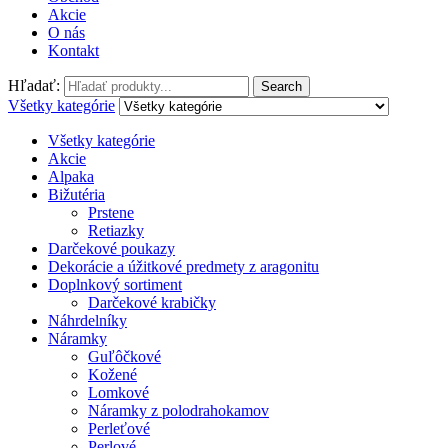
Akcie
O nás
Kontakt
Hľadať:
Search
Všetky kategórie
Všetky kategórie
Akcie
Alpaka
Bižutéria
Prstene
Retiazky
Darčekové poukazy
Dekorácie a úžitkové predmety z aragonitu
Doplnkový sortiment
Darčekové krabičky
Náhrdelníky
Náramky
Guľôčkové
Kožené
Lomkové
Náramky z polodrahokamov
Perleťové
Perlové