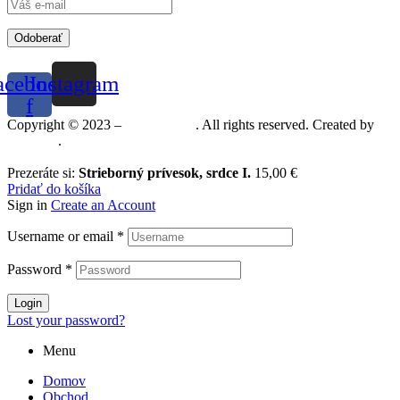
Odoberať
acebook-
Instagram
f
Copyright © 2023 –
Mineralshop
. All rights reserved. Created by
MGRAF
.
Prezeráte si:
Strieborný prívesok, srdce I.
15,00
€
Pridať do košíka
Sign in
Create an Account
Username or email
*
Password
*
Login
Lost your password?
Menu
Domov
Obchod