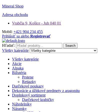
Mineral Shop
Adresa obchodu
Vrabčia 9, Košice - Juh 040 01
Mobil:
+421 904 234 455
Prihlásiť sa alebo
Registrovať
Hľadať:
Search
Všetky kategórie
Všetky kategórie
Akcie
Alpaka
Bižutéria
Prstene
Retiazky
Darčekové poukazy
Dekorácie a úžitkové predmety z aragonitu
Doplnkový sortiment
Darčekové krabičky
Náhrdelníky
Náramky