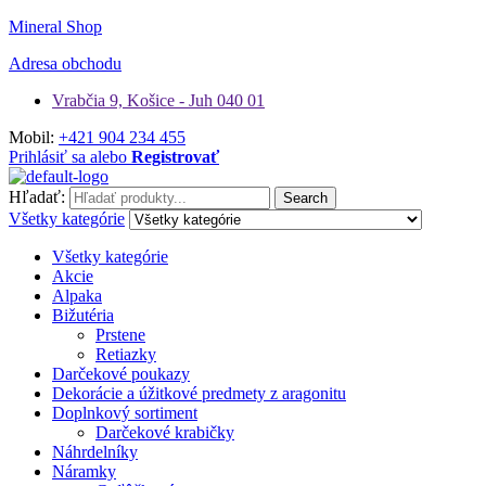
Mineral Shop
Adresa obchodu
Vrabčia 9, Košice - Juh 040 01
Mobil:
+421 904 234 455
Prihlásiť sa alebo
Registrovať
Hľadať:
Search
Všetky kategórie
Všetky kategórie
Akcie
Alpaka
Bižutéria
Prstene
Retiazky
Darčekové poukazy
Dekorácie a úžitkové predmety z aragonitu
Doplnkový sortiment
Darčekové krabičky
Náhrdelníky
Náramky