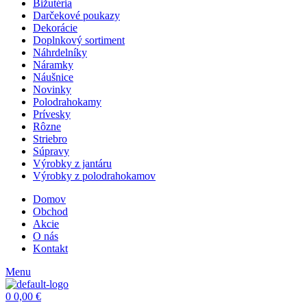
Bižutéria
Darčekové poukazy
Dekorácie
Doplnkový sortiment
Náhrdelníky
Náramky
Náušnice
Novinky
Polodrahokamy
Prívesky
Rôzne
Striebro
Súpravy
Výrobky z jantáru
Výrobky z polodrahokamov
Domov
Obchod
Akcie
O nás
Kontakt
Menu
0
0,00
€