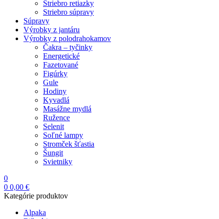
Striebro retiazky
Striebro súpravy
Súpravy
Výrobky z jantáru
Výrobky z polodrahokamov
Čakra – tyčinky
Energetické
Fazetované
Figúrky
Gule
Hodiny
Kyvadlá
Masážne mydlá
Ružence
Selenit
Soľné lampy
Stromček šťastia
Šungit
Svietniky
0
0
0,00
€
Kategórie produktov
Alpaka