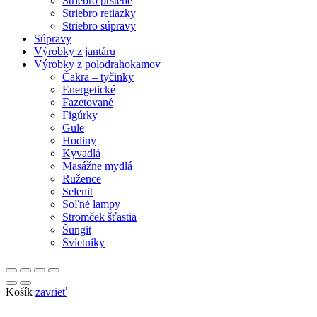
Striebro prstene
Striebro retiazky
Striebro súpravy
Súpravy
Výrobky z jantáru
Výrobky z polodrahokamov
Čakra – tyčinky
Energetické
Fazetované
Figúrky
Gule
Hodiny
Kyvadlá
Masážne mydlá
Ružence
Selenit
Soľné lampy
Stromček šťastia
Šungit
Svietniky
Košík
zavrieť