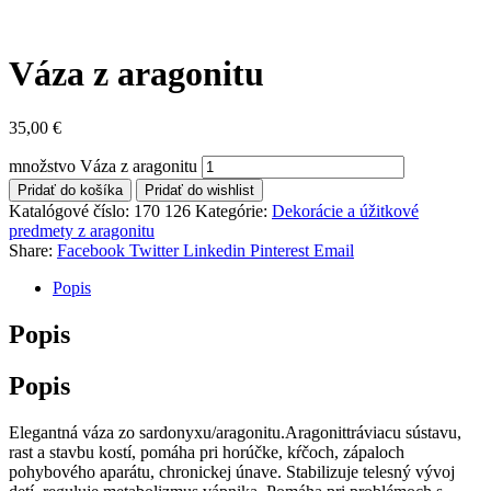
Váza z aragonitu
35,00
€
množstvo Váza z aragonitu
Pridať do košíka
Pridať do wishlist
Katalógové číslo:
170 126
Kategórie:
Dekorácie a úžitkové
predmety z aragonitu
Share:
Facebook
Twitter
Linkedin
Pinterest
Email
Popis
Popis
Popis
Elegantná váza zo sardonyxu/aragonitu.Aragonittráviacu sústavu,
rast a stavbu kostí, pomáha pri horúčke, kŕčoch, zápaloch
pohybového aparátu, chronickej únave. Stabilizuje telesný vývoj