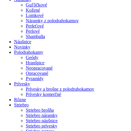
Guľôčkové
Kožené
Lomkové
Náramky z polodrahokamov
Perleťové
Perlové
Shamballa
Náušnice
Novinky
Polodrahokamy
Geódy
Hranšpice
Neopracované
Opracované
Pyramídy
Prívesky
Prívesky a brošne z polodrahokamov
Prívesky komerčné
Rôzne
Striebro
Striebro brošňa
Striebro náramky
Striebro náušnice
Striebro prívesky