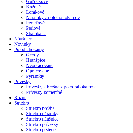
Guľôčkové
Kožené
Lomkové
Náramky z polodrahokamov
Perleťové
Perlové
Shamballa
Náušnice
Novinky
Polodrahokamy
Geódy
Hranšpice
Neopracované
Opracované
Pyramídy
Prívesky
Prívesky a brošne z polodrahokamov
Prívesky komerčné
Rôzne
Striebro
Striebro brošňa
Striebro náramky
Striebro náušnice
Striebro prívesky
Striebro prstene