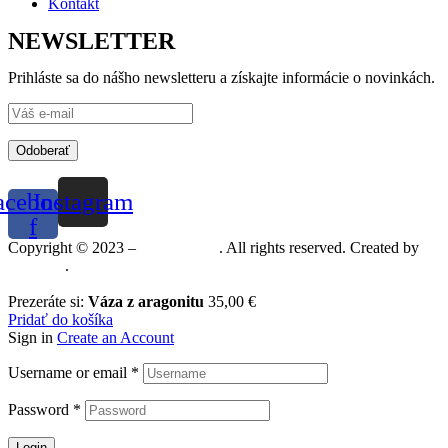
Kontakt
NEWSLETTER
Prihláste sa do nášho newsletteru a získajte informácie o novinkách.
Odoberať
acebook-
Instagram
f
Copyright © 2023 –
Mineralshop
. All rights reserved. Created by
MGRAF
.
Prezeráte si:
Váza z aragonitu
35,00
€
Pridať do košíka
Sign in
Create an Account
Username or email
*
Password
*
Login