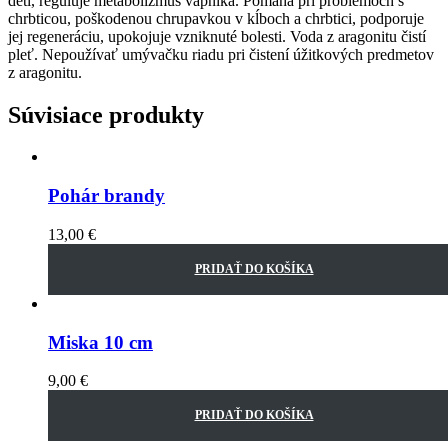
detí, reguluje metabolizmus vápnika. Pomáha pri problémoch s
chrbticou, poškodenou chrupavkou v kĺboch a chrbtici, podporuje
jej regeneráciu, upokojuje vzniknuté bolesti. Voda z aragonitu čistí
pleť. Nepoužívať umývačku riadu pri čistení úžitkových predmetov
z aragonitu.
Súvisiace produkty
Pohár brandy
13,00
€
PRIDAŤ DO KOŠÍKA
Miska 10 cm
9,00
€
PRIDAŤ DO KOŠÍKA