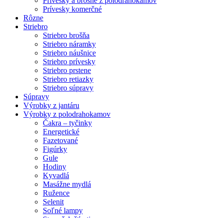
Prívesky a brošne z polodrahokamov
Prívesky komerčné
Rôzne
Striebro
Striebro brošňa
Striebro náramky
Striebro náušnice
Striebro prívesky
Striebro prstene
Striebro retiazky
Striebro súpravy
Súpravy
Výrobky z jantáru
Výrobky z polodrahokamov
Čakra – tyčinky
Energetické
Fazetované
Figúrky
Gule
Hodiny
Kyvadlá
Masážne mydlá
Ružence
Selenit
Soľné lampy