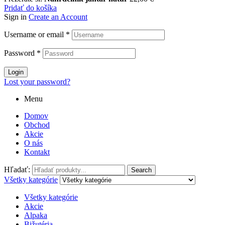
Pridať do košíka
Sign in
Create an Account
Username or email
*
Password
*
Login
Lost your password?
Menu
Domov
Obchod
Akcie
O nás
Kontakt
Hľadať:
Search
Všetky kategórie
Všetky kategórie
Akcie
Alpaka
Bižutéria