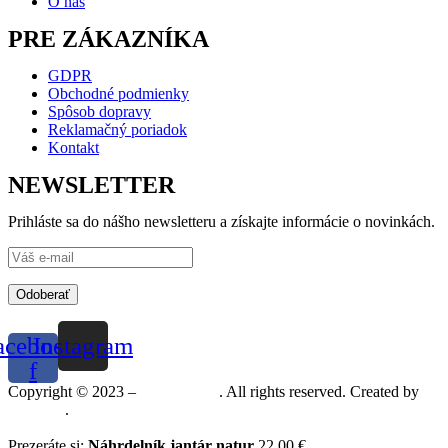
O nás
PRE ZÁKAZNÍKA
GDPR
Obchodné podmienky
Spôsob dopravy
Reklamačný poriadok
Kontakt
NEWSLETTER
Prihláste sa do nášho newsletteru a získajte informácie o novinkách.
Odoberať
acebook-
Instagram
f
Copyright © 2023 –
Mineralshop
. All rights reserved. Created by
MGRAF
.
Prezeráte si:
Náhrdelník jantár natur
22,00
€