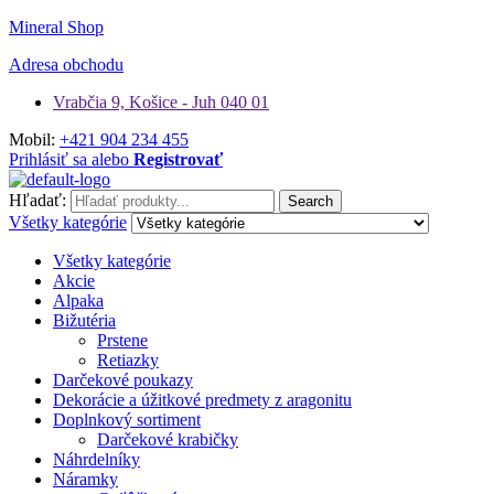
Mineral Shop
Adresa obchodu
Vrabčia 9, Košice - Juh 040 01
Mobil:
+421 904 234 455
Prihlásiť sa alebo
Registrovať
Hľadať:
Search
Všetky kategórie
Všetky kategórie
Akcie
Alpaka
Bižutéria
Prstene
Retiazky
Darčekové poukazy
Dekorácie a úžitkové predmety z aragonitu
Doplnkový sortiment
Darčekové krabičky
Náhrdelníky
Náramky