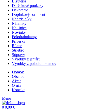
Bižutéria
Darčekové poukazy
Dekorácie
Doplnkový sortiment
Náhrdelníky
Náramky
Náušnice
Novinky
Polodrahokamy
Prívesky
Rôzne
Striebro
Súpravy
Výrobky z jantáru
Výrobky z polodrahokamov
Domov
Obchod
Akcie
O nás
Kontakt
Menu
0
0,00
€