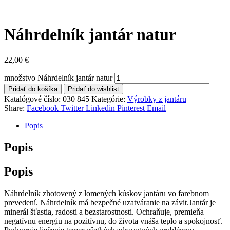
Náhrdelník jantár natur
22,00
€
množstvo Náhrdelník jantár natur
Pridať do košíka
Pridať do wishlist
Katalógové číslo:
030 845
Kategórie:
Výrobky z jantáru
Share:
Facebook
Twitter
Linkedin
Pinterest
Email
Popis
Popis
Popis
Náhrdelník zhotovený z lomených kúskov jantáru vo farebnom
prevedení. Náhrdelník má bezpečné uzatváranie na závit.Jantár je
minerál šťastia, radosti a bezstarostnosti. Ochraňuje, premieňa
negatívnu energiu na pozitívnu, do života vnáša teplo a spokojnosť.