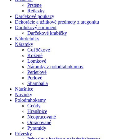
Prstene
Retiazky
Darčekové poukazy
Dekorácie a úžitkové predmety z aragonitu
Doplnkový sortiment
Darčekové krabičky
Náhrdelníky
Náramky
Guľôčkové
Kožené
Lomkové
Náramky z polodrahokamov
Perleťové
Perlové
Shamballa
Náušnice
Novinky
Polodrahokamy
Geódy
Hranšpice
Neopracované
Opracované
Pyramídy
Prívesky