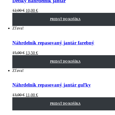
Detský náhrdelník jantár
12,00
€
10,00
€
PRIDAŤ DO KOŠÍKA
Zľava!
Náhrdelník repasovaný jantár farebný
15,00
€
13,50
€
PRIDAŤ DO KOŠÍKA
Zľava!
Náhrdelník repasovaný jantár guľky
13,00
€
11,00
€
PRIDAŤ DO KOŠÍKA