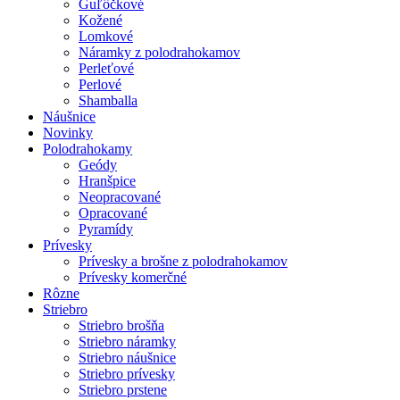
Guľôčkové
Kožené
Lomkové
Náramky z polodrahokamov
Perleťové
Perlové
Shamballa
Náušnice
Novinky
Polodrahokamy
Geódy
Hranšpice
Neopracované
Opracované
Pyramídy
Prívesky
Prívesky a brošne z polodrahokamov
Prívesky komerčné
Rôzne
Striebro
Striebro brošňa
Striebro náramky
Striebro náušnice
Striebro prívesky
Striebro prstene