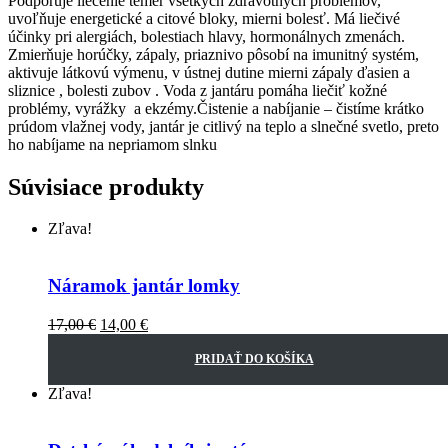
Podporuje liečenie temer všetkých zdravotných problémov,
uvoľňuje energetické a citové bloky, mierni bolesť. Má liečivé
účinky pri alergiách, bolestiach hlavy, hormonálnych zmenách.
Zmierňuje horúčky, zápaly, priaznivo pôsobí na imunitný systém,
aktivuje látkovú výmenu, v ústnej dutine mierni zápaly ďasien a
sliznice , bolesti zubov . Voda z jantáru pomáha liečiť kožné
problémy, vyrážky a ekzémy.Čistenie a nabíjanie – čistíme krátko
prúdom vlažnej vody, jantár je citlivý na teplo a slnečné svetlo, preto
ho nabíjame na nepriamom slnku
Súvisiace produkty
Zľava!
Náramok jantár lomky
17,00
€
14,00
€
PRIDAŤ DO KOŠÍKA
Zľava!