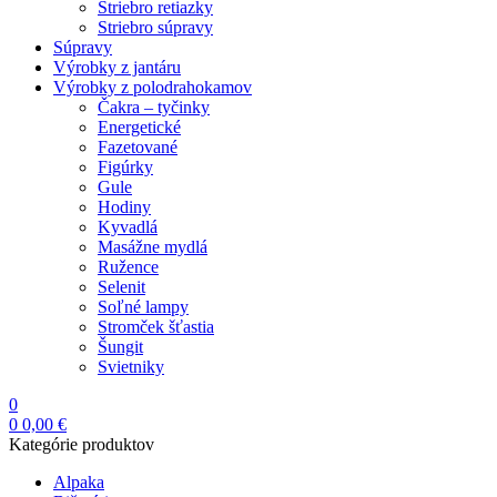
Striebro retiazky
Striebro súpravy
Súpravy
Výrobky z jantáru
Výrobky z polodrahokamov
Čakra – tyčinky
Energetické
Fazetované
Figúrky
Gule
Hodiny
Kyvadlá
Masážne mydlá
Ružence
Selenit
Soľné lampy
Stromček šťastia
Šungit
Svietniky
0
0
0,00
€
Kategórie produktov
Alpaka