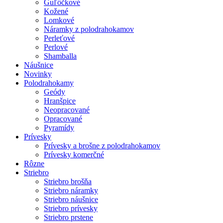
Guľôčkové
Kožené
Lomkové
Náramky z polodrahokamov
Perleťové
Perlové
Shamballa
Náušnice
Novinky
Polodrahokamy
Geódy
Hranšpice
Neopracované
Opracované
Pyramídy
Prívesky
Prívesky a brošne z polodrahokamov
Prívesky komerčné
Rôzne
Striebro
Striebro brošňa
Striebro náramky
Striebro náušnice
Striebro prívesky
Striebro prstene