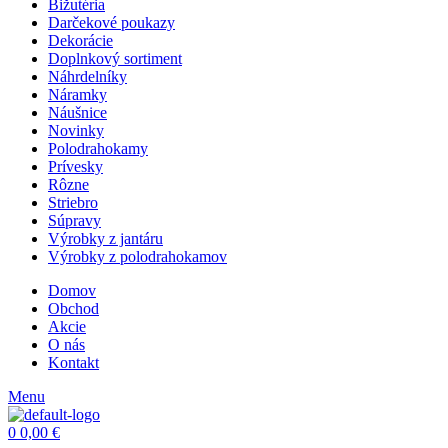
Bižutéria
Darčekové poukazy
Dekorácie
Doplnkový sortiment
Náhrdelníky
Náramky
Náušnice
Novinky
Polodrahokamy
Prívesky
Rôzne
Striebro
Súpravy
Výrobky z jantáru
Výrobky z polodrahokamov
Domov
Obchod
Akcie
O nás
Kontakt
Menu
0
0,00
€