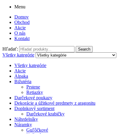
Menu
Domov
Obchod
Akcie
O nás
Kontakt
Hľadať:
Search
Všetky kategórie
Všetky kategórie
Akcie
Alpaka
Bižutéria
Prstene
Retiazky
Darčekové poukazy
Dekorácie a úžitkové predmety z aragonitu
Doplnkový sortiment
Darčekové krabičky
Náhrdelníky
Náramky
Guľôčkové