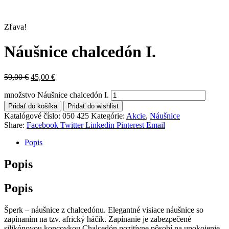
Zľava!
Náušnice chalcedón I.
59,00
€
45,00
€
množstvo Náušnice chalcedón I.
Pridať do košíka
Pridať do wishlist
Katalógové číslo:
050 425
Kategórie:
Akcie
,
Náušnice
Share:
Facebook
Twitter
Linkedin
Pinterest
Email
Popis
Popis
Popis
Šperk – náušnice z chalcedónu. Elegantné visiace náušnice so
zapínaním na tzv. africký háčik. Zapínanie je zabezpečené
silikónovou koncovkou.Chalcedón pozitívne pôsobí na upokojenie