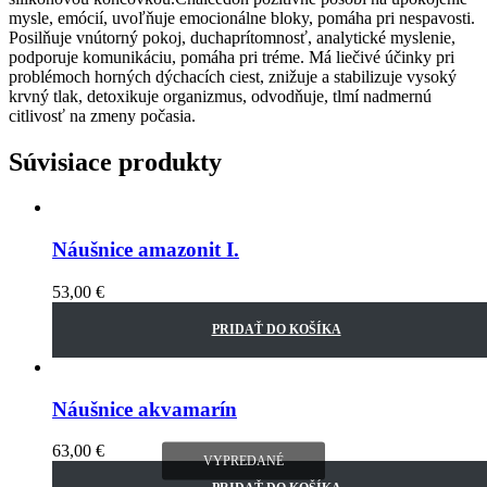
mysle, emócií, uvoľňuje emocionálne bloky, pomáha pri nespavosti.
Posilňuje vnútorný pokoj, duchaprítomnosť, analytické myslenie,
podporuje komunikáciu, pomáha pri tréme. Má liečivé účinky pri
problémoch horných dýchacích ciest, znižuje a stabilizuje vysoký
krvný tlak, detoxikuje organizmus, odvodňuje, tlmí nadmernú
citlivosť na zmeny počasia.
Súvisiace produkty
Náušnice amazonit I.
53,00
€
PRIDAŤ DO KOŠÍKA
Náušnice akvamarín
63,00
€
VYPREDANÉ