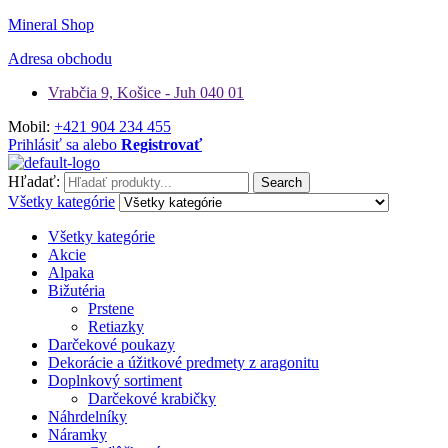
Mineral Shop
Adresa obchodu
Vrabčia 9, Košice - Juh 040 01
Mobil:
+421 904 234 455
Prihlásiť sa alebo
Registrovať
Hľadať:
Search
Všetky kategórie
Všetky kategórie
Akcie
Alpaka
Bižutéria
Prstene
Retiazky
Darčekové poukazy
Dekorácie a úžitkové predmety z aragonitu
Doplnkový sortiment
Darčekové krabičky
Náhrdelníky
Náramky