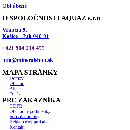
Obľúbené
O SPOLOČNOSTI AQUAZ s.r.o
Vrabčia 9,
Košice - Juh 040 01
+421 904 234 455
info@mineralshop.sk
MAPA STRÁNKY
Domov
Obchod
Akcie
O nás
PRE ZÁKAZNÍKA
GDPR
Obchodné podmienky
Spôsob dopravy
Reklamačný poriadok
Kontakt