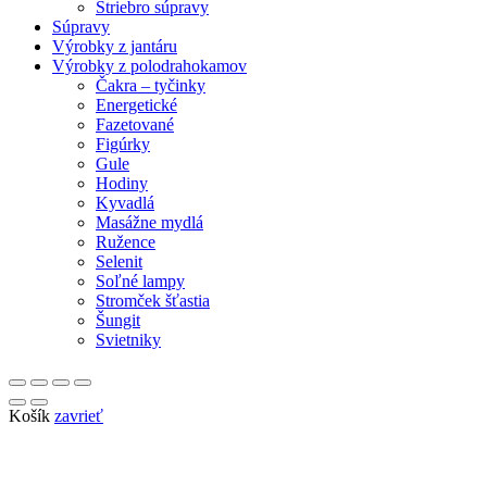
Striebro súpravy
Súpravy
Výrobky z jantáru
Výrobky z polodrahokamov
Čakra – tyčinky
Energetické
Fazetované
Figúrky
Gule
Hodiny
Kyvadlá
Masážne mydlá
Ružence
Selenit
Soľné lampy
Stromček šťastia
Šungit
Svietniky
Košík
zavrieť