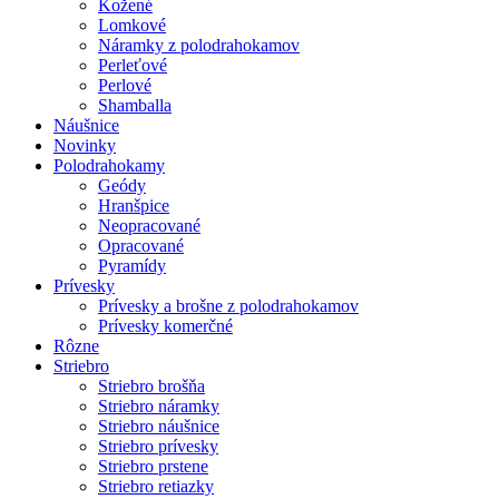
Kožené
Lomkové
Náramky z polodrahokamov
Perleťové
Perlové
Shamballa
Náušnice
Novinky
Polodrahokamy
Geódy
Hranšpice
Neopracované
Opracované
Pyramídy
Prívesky
Prívesky a brošne z polodrahokamov
Prívesky komerčné
Rôzne
Striebro
Striebro brošňa
Striebro náramky
Striebro náušnice
Striebro prívesky
Striebro prstene
Striebro retiazky