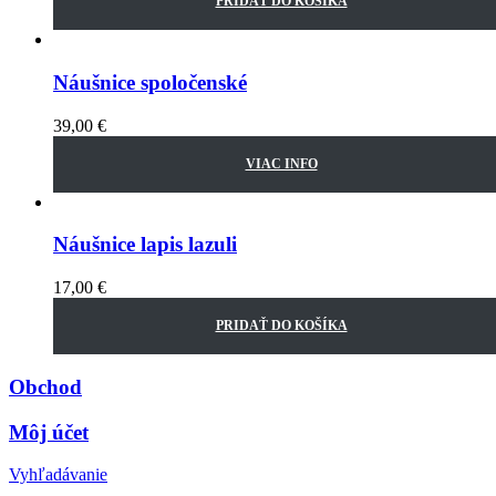
PRIDAŤ DO KOŠÍKA
Náušnice spoločenské
39,00
€
VIAC INFO
Náušnice lapis lazuli
17,00
€
PRIDAŤ DO KOŠÍKA
Obchod
Môj účet
Vyhľadávanie