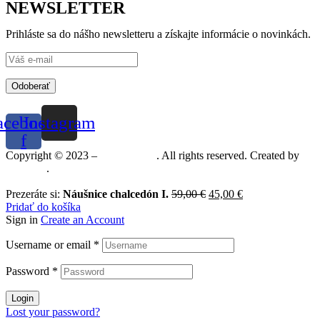
NEWSLETTER
Prihláste sa do nášho newsletteru a získajte informácie o novinkách.
Odoberať
acebook-
Instagram
f
Copyright © 2023 –
Mineralshop
. All rights reserved. Created by
MGRAF
.
Prezeráte si:
Náušnice chalcedón I.
59,00
€
45,00
€
Pridať do košíka
Sign in
Create an Account
Username or email
*
Password
*
Login
Lost your password?