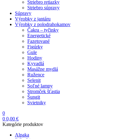
Striebro retiazky
Striebro súpravy
Súpravy
Výrobky z jantáru
Výrobky z polodrahokamov
Čakra – tyčinky
Energetické
Fazetované
Figúrky
Gule
Hodiny
Kyvadlá
Masážne mydlá
Ružence
Selenit
Soľné lampy
Stromček šťastia
Šungit
Svietniky
0
0
0,00
€
Kategórie produktov
Alpaka