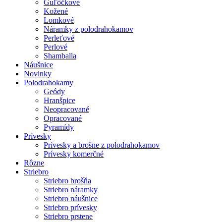
Guľôčkové
Kožené
Lomkové
Náramky z polodrahokamov
Perleťové
Perlové
Shamballa
Náušnice
Novinky
Polodrahokamy
Geódy
Hranšpice
Neopracované
Opracované
Pyramídy
Prívesky
Prívesky a brošne z polodrahokamov
Prívesky komerčné
Rôzne
Striebro
Striebro brošňa
Striebro náramky
Striebro náušnice
Striebro prívesky
Striebro prstene