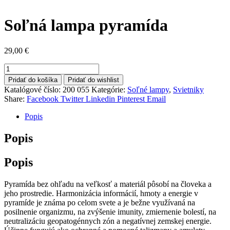
Soľná lampa pyramída
29,00
€
množstvo
Soľná
Pridať do košíka
Pridať do wishlist
lampa
Katalógové číslo:
200 055
Kategórie:
Soľné lampy
,
Svietniky
pyramída
Share:
Facebook
Twitter
Linkedin
Pinterest
Email
Popis
Popis
Popis
Pyramída bez ohľadu na veľkosť a materiál pôsobí na človeka a
jeho prostredie. Harmonizácia informácií, hmoty a energie v
pyramíde je známa po celom svete a je bežne využívaná na
posilnenie organizmu, na zvýšenie imunity, zmiernenie bolestí, na
neutralizáciu geopatogénnych zón a negatívnej zemskej energie.