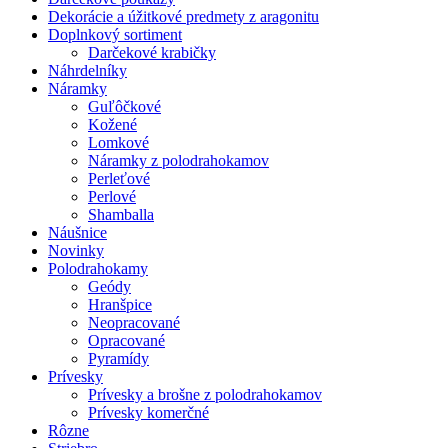
Dekorácie a úžitkové predmety z aragonitu
Doplnkový sortiment
Darčekové krabičky
Náhrdelníky
Náramky
Guľôčkové
Kožené
Lomkové
Náramky z polodrahokamov
Perleťové
Perlové
Shamballa
Náušnice
Novinky
Polodrahokamy
Geódy
Hranšpice
Neopracované
Opracované
Pyramídy
Prívesky
Prívesky a brošne z polodrahokamov
Prívesky komerčné
Rôzne