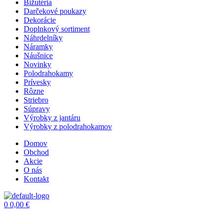
Bižutéria
Darčekové poukazy
Dekorácie
Doplnkový sortiment
Náhrdelníky
Náramky
Náušnice
Novinky
Polodrahokamy
Prívesky
Rôzne
Striebro
Súpravy
Výrobky z jantáru
Výrobky z polodrahokamov
Domov
Obchod
Akcie
O nás
Kontakt
Menu
0
0,00
€