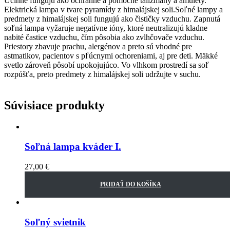
Účinne fungujú ako ochranné a pomocné talizmany a amulety.
Elektrická lampa v tvare pyramídy z himalájskej soli.Soľné lampy a
predmety z himalájskej soli fungujú ako čističky vzduchu. Zapnutá
soľná lampa vyžaruje negatívne ióny, ktoré neutralizujú kladne
nabité častice vzduchu, čím pôsobia ako zvlhčovače vzduchu.
Priestory zbavuje prachu, alergénov a preto sú vhodné pre
astmatikov, pacientov s pľúcnymi ochoreniami, aj pre deti. Mäkké
svetlo zároveň pôsobí upokojujúco. Vo vlhkom prostredí sa soľ
rozpúšťa, preto predmety z himalájskej soli udržujte v suchu.
Súvisiace produkty
Soľná lampa kváder I.
27,00
€
PRIDAŤ DO KOŠÍKA
Soľný svietnik