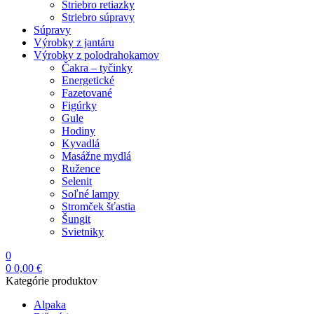
Striebro retiazky
Striebro súpravy
Súpravy
Výrobky z jantáru
Výrobky z polodrahokamov
Čakra – tyčinky
Energetické
Fazetované
Figúrky
Gule
Hodiny
Kyvadlá
Masážne mydlá
Ružence
Selenit
Soľné lampy
Stromček šťastia
Šungit
Svietniky
0
0
0,00
€
Kategórie produktov
Alpaka