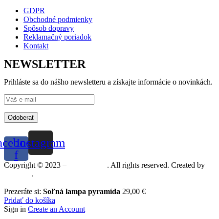
GDPR
Obchodné podmienky
Spôsob dopravy
Reklamačný poriadok
Kontakt
NEWSLETTER
Prihláste sa do nášho newsletteru a získajte informácie o novinkách.
Odoberať
acebook-
Instagram
f
Copyright © 2023 –
Mineralshop
. All rights reserved. Created by
MGRAF
.
Prezeráte si:
Soľná lampa pyramída
29,00
€
Pridať do košíka
Sign in
Create an Account