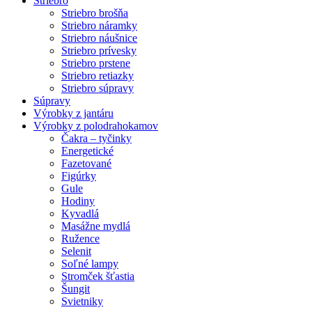
Striebro
Striebro brošňa
Striebro náramky
Striebro náušnice
Striebro prívesky
Striebro prstene
Striebro retiazky
Striebro súpravy
Súpravy
Výrobky z jantáru
Výrobky z polodrahokamov
Čakra – tyčinky
Energetické
Fazetované
Figúrky
Gule
Hodiny
Kyvadlá
Masážne mydlá
Ružence
Selenit
Soľné lampy
Stromček šťastia
Šungit
Svietniky