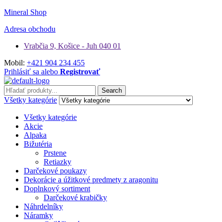
Mineral Shop
Adresa obchodu
Vrabčia 9, Košice - Juh 040 01
Mobil:
+421 904 234 455
Prihlásiť sa alebo
Registrovať
Hľadať:
Search
Všetky kategórie
Všetky kategórie
Akcie
Alpaka
Bižutéria
Prstene
Retiazky
Darčekové poukazy
Dekorácie a úžitkové predmety z aragonitu
Doplnkový sortiment
Darčekové krabičky
Náhrdelníky
Náramky